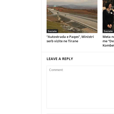
Sociale
Sociale
“Autostrada e Paqes”, Ministri
Meta nd
serb vizite ne Tirane
me “De
Kombet
LEAVE A REPLY