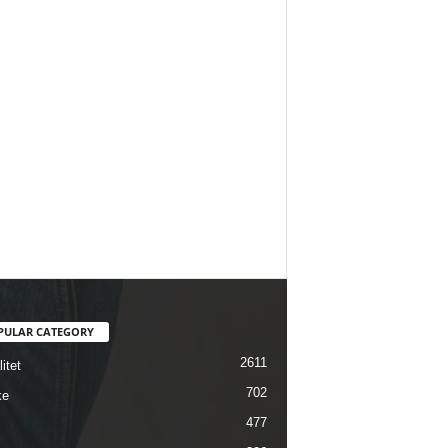
PULAR CATEGORY
2611
itet
702
ke
477