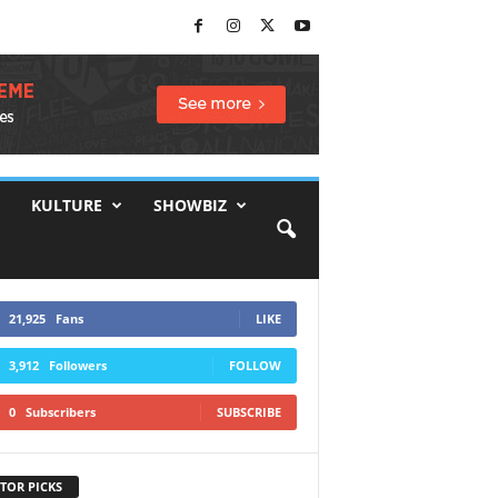
KULTURE
SHOWBIZ
21,925
Fans
LIKE
3,912
Followers
FOLLOW
0
Subscribers
SUBSCRIBE
TOR PICKS