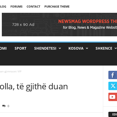
BLOG
FORUMS
CONTACT
PURCHASE THEME
OMI
SPORT
SHENDETESI
KOSOVA
SHKENCE
duan gjimnazet VIP
olla, të gjithë duan
0
EDI