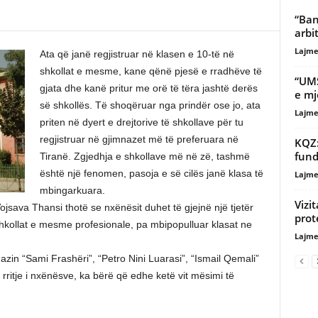
“Ban
arbi
Lajme
Ata që janë regjistruar në klasen e 10-të në
shkollat e mesme, kane qënë pjesë e rradhëve të
“UMS
gjata dhe kanë pritur me orë të tëra jashtë derës
e mj
së shkollës. Të shoqëruar nga prindër ose jo, ata
Lajme
priten në dyert e drejtorive të shkollave për tu
regjistruar në gjimnazet më të preferuara në
KQZ:
fundi
Tiranë. Zgjedhja e shkollave më në zë, tashmë
është një fenomen, pasoja e së cilës janë klasa të
Lajme
mbingarkuara.
Vizi
ojsava Thansi thotë se nxënësit duhet të gjejnë një tjetër
prot
shkollat e mesme profesionale, pa mbipopulluar klasat ne
Lajme
nazin “Sami Frashëri”, “Petro Nini Luarasi”, “Ismail Qemali”
ritje i nxënësve, ka bërë që edhe ketë vit mësimi të