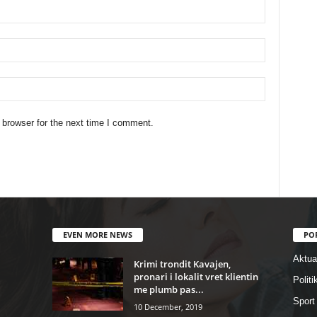
 browser for the next time I comment.
EVEN MORE NEWS
PO
Aktual
Krimi trondit Kavajen,
pronari i lokalit vret klientin
Politi
me plumb pas...
Sport
10 December, 2019