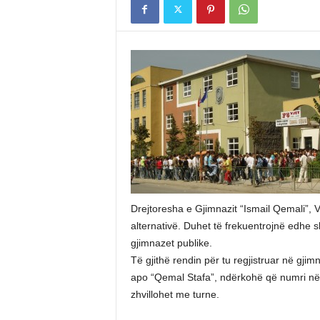
Drejtoresha e Gjimnazit “Ismail Qemali”, V
alternativë. Duhet të frekuentrojnë edhe 
gjimnazet publike.
Të gjithë rendin për tu regjistruar në gjim
apo “Qemal Stafa”, ndërkohë që numri në r
zhvillohet me turne.