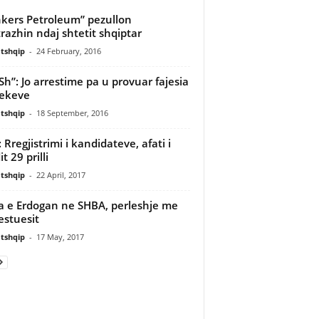
kers Petroleum” pezullon
trazhin ndaj shtetit shqiptar
tshqip
-
24 February, 2016
h”: Jo arrestime pa u provuar fajesia
ekeve
tshqip
-
18 September, 2016
 Rregjistrimi i kandidateve, afati i
t 29 prilli
tshqip
-
22 April, 2017
ta e Erdogan ne SHBA, perleshje me
estuesit
tshqip
-
17 May, 2017