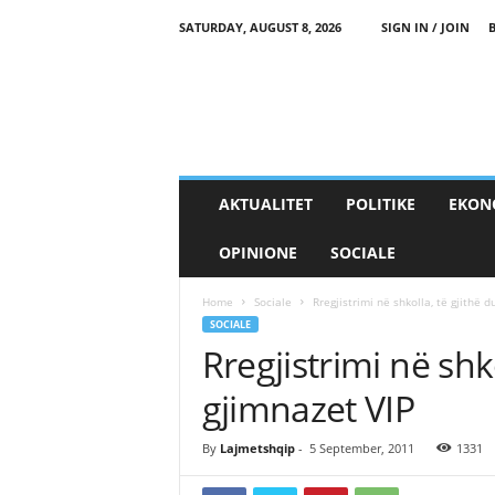
SATURDAY, AUGUST 8, 2026
SIGN IN / JOIN
AKTUALITET
POLITIKE
EKON
OPINIONE
SOCIALE
Home
Sociale
Rregjistrimi në shkolla, të gjithë 
SOCIALE
Rregjistrimi në shk
gjimnazet VIP
By
Lajmetshqip
-
5 September, 2011
1331