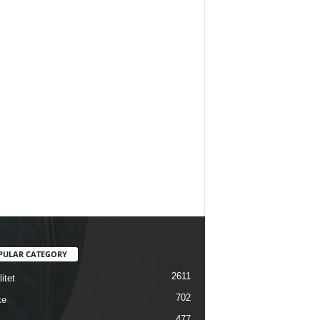
PULAR CATEGORY
2611
itet
702
ke
477