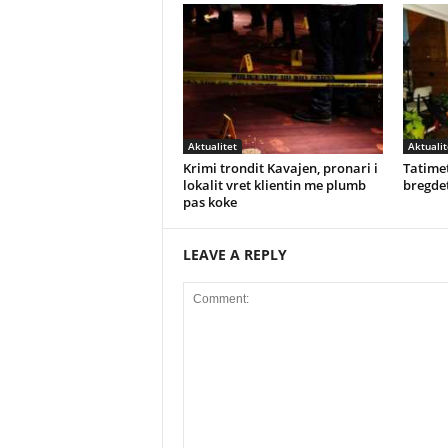
Aktualitet
Aktualit
Krimi trondit Kavajen, pronari i
Tatimet
lokalit vret klientin me plumb
bregdet
pas koke
LEAVE A REPLY