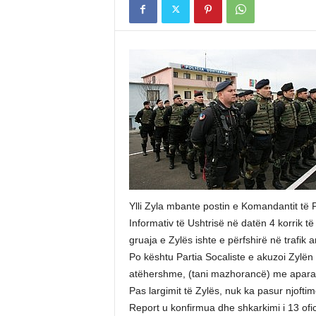
Ylli Zyla mbante postin e Komandantit të 
Informativ të Ushtrisë në datën 4 korrik të
gruaja e Zylës ishte e përfshirë në trafik 
Po kështu Partia Socaliste e akuzoi Zylën 
atëhershme, (tani mazhorancë) me aparatu
Pas largimit të Zylës, nuk ka pasur njoft
Report u konfirmua dhe shkarkimi i 13 ofic