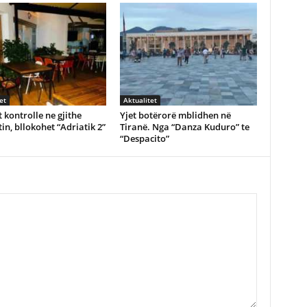
et
Aktualitet
 kontrolle ne gjithe
Yjet botërorë mblidhen në
in, bllokohet “Adriatik 2”
Tiranë. Nga “Danza Kuduro” te
“Despacito”