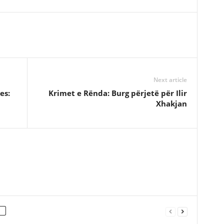
Next article
es:
Krimet e Rënda: Burg përjetë për Ilir
Xhakjan