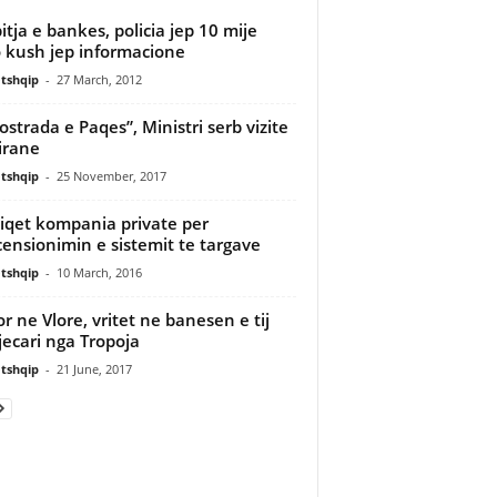
itja e bankes, policia jep 10 mije
 kush jep informacione
tshqip
-
27 March, 2012
ostrada e Paqes”, Ministri serb vizite
irane
tshqip
-
25 November, 2017
iqet kompania private per
ensionimin e sistemit te targave
tshqip
-
10 March, 2016
or ne Vlore, vritet ne banesen e tij
jecari nga Tropoja
tshqip
-
21 June, 2017