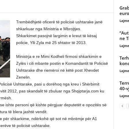
Grab
euro
Lajme
Trembëdhjetë oficerë të policisë ushtarake janë
shkarkuar nga Ministria e Mbrojtjes.
“Aut
Shkarkimet pasojnë largimin e kreut të kësaj
ne T
policie, Ylli Zyla më 25 shtator të 2013.
Lajme
Ministrja e re Mimi Kodheli firmosi shkarkimin e
Terh
konc
Zylës i cili mbante postin e Komandantit të Policisë
Ushtarake dhe riemëroi në këtë post Xhevdet
Lajme
Zenelin.
Terr
Policisë Ushtarake, pasi u dorëhoq nga kreu i Shërbimit
40-v
 vitit 2012, pas skandalit të zbuluar nga Shqiptarja.com ku
Lajme
armësh.
se ishte personi që kishte përgjuar deputetët e opozitës së
ra të blera jashtë vendit.
ime për shkarkime, ndërkohë që sot në mbrëmje për A1
erëve të policisë ushtarake.