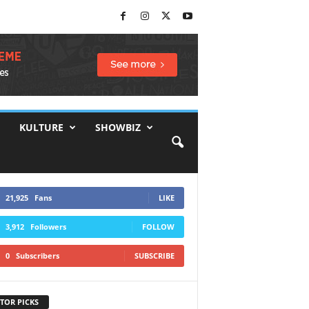
KULTURE
SHOWBIZ
21,925
Fans
LIKE
3,912
Followers
FOLLOW
0
Subscribers
SUBSCRIBE
TOR PICKS