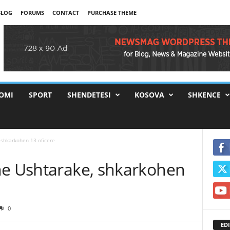
BLOG
FORUMS
CONTACT
PURCHASE THEME
OMI
SPORT
SHENDETESI
KOSOVA
SHKENCE
 shkarkohen 13 oficere
ne Ushtarake, shkarkohen
0
EDI