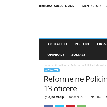
THURSDAY, AUGUST 6, 2026
SIGN IN / JOIN
AKTUALITET
POLITIKE
EKON
OPINIONE
SOCIALE
Home
Aktualitet
Reforme ne Policine Ushtarake,
AKTUALITET
Reforme ne Polici
13 oficere
By
Lajmetshqip
-
9 October, 2013
1169