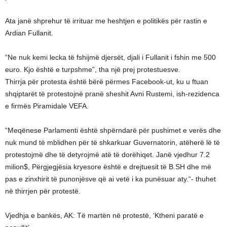
Ata janë shprehur të irrituar me heshtjen e politikës për rastin e
Ardian Fullanit.
“Ne nuk kemi lecka të fshijmë djersët, djali i Fullanit i fshin me 500
euro. Kjo është e turpshme”, tha një prej protestuesve.
Thirrja për protesta është bërë përmes Facebook-ut, ku u ftuan
shqiptarët të protestojnë pranë sheshit Avni Rustemi, ish-rezidenca
e firmës Piramidale VEFA.
“Meqënese Parlamenti është shpërndarë për pushimet e verës dhe
nuk mund të mblidhen për të shkarkuar Guvernatorin, atëherë lë të
protestojmë dhe të detyrojmë atë të dorëhiqet. Janë vjedhur 7.2
milion$, Përgjegjësia kryesore është e drejtuesit të B.SH dhe më
pas e zinxhirit të punonjësve që ai vetë i ka punësuar aty.“- thuhet
në thirrjen për protestë.
Vjedhja e bankës, AK: Të martën në protestë, ‘Ktheni paratë e