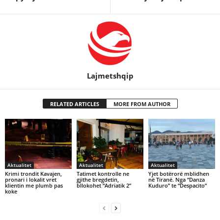
Lajmetshqip
RELATED ARTICLES
MORE FROM AUTHOR
Aktualitet
Aktualitet
Aktualitet
Krimi trondit Kavajen,
Tatimet kontrolle ne
Yjet botërorë mblidhen
pronari i lokalit vret
gjithe bregdetin,
në Tiranë. Nga “Danza
klientin me plumb pas
bllokohet “Adriatik 2”
Kuduro” te “Despacito”
koke