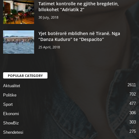
Tatimet kontrolle ne gjithe bregdetin,
bllokohet “Adriatik 2”
30 July, 2018
Yjet botërorë mblidhen në Tiranë. Nga
“Danza Kuduro” te “Despacito”
25 April, 2018
POPULAR CATEGORY
2611
Aktualitet
702
Politike
477
Sport
306
Ekonomi
303
ShowBiz
275
Shendetesi