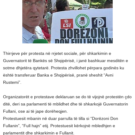
Thirrjeve për protesta në rrjetet sociale, për shkarkimin e
Guvernatorit të Bankës së Shqipërisë, i janë bashkuar mesditën e
sotme dhjetëra qytetarë. Protesta zhvillohet përpara godinës ku
është transferuar Banka e Shqipërisë, pranë sheshit “Avni
Rustemi”.
Organizatorët e protestave deklaruan se do të vijojnë protestën çdo
ditë, deri sa parlamenti të mblidhet dhe të shkarkojë Guvernatorin
Fullani, ose ai të jape dorëheqjen.
Protestuesit mbanin në duar parrulla të tilla si “Dorëzoni Don
Fullanin”, “Full hajn” etij. Protestuesit kërkojnë mbledhjen e
parlamentit dhe shkarkimin e Fullanit.