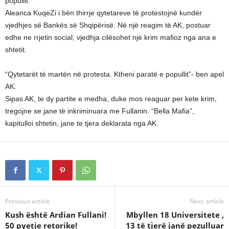
popullit’
Aleanca KuqeZi i bën thirrje qytetareve të protestojnë kundër
vjedhjes së Bankës së Shqipërisë. Në një reagim të AK, postuar
edhe ne rrjetin social, vjedhja cilësohet një krim mafioz nga ana e
shtetit.
“Qytetarët të martën në protesta. Ktheni paratë e popullit”- ben apel
AK.
Sipas AK, te dy partite e medha, duke mos reaguar per kete krim,
tregojne se jane të inkriminuara me Fullanin. “Bella Mafia”,
kapitulloi shtetin, jane te tjera deklarata nga AK.
Previous article
Next article
Kush është Ardian Fullani!
Mbyllen 18 Universitete ,
50 pyetje retorike!
13 të tjerë janë pezulluar