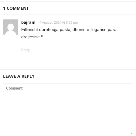
1 COMMENT
bajram
4 August, 2014 At 8:38 pm
Fillimisht doreheqja pastaj dhenie e llogarise para
drejtesise !!
Reply
LEAVE A REPLY