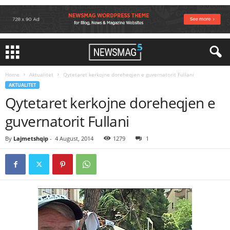
Home
Aktualitet
Qytetaret kerkojne doreheqjen e guvernatorit Fullani
AKTUALITET
Qytetaret kerkojne doreheqjen e
guvernatorit Fullani
By
Lajmetshqip
-
4 August, 2014
1279
1