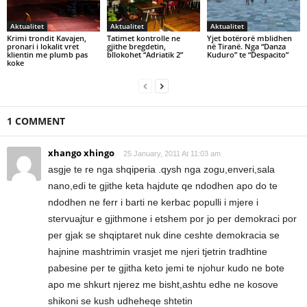
Aktualitet
Aktualitet
Aktualitet
Krimi trondit Kavajen,
Tatimet kontrolle ne
Yjet botërorë mblidhen
pronari i lokalit vret
gjithe bregdetin,
në Tiranë. Nga “Danza
klientin me plumb pas
bllokohet “Adriatik 2”
Kuduro” te “Despacito”
koke
1 COMMENT
xhango xhingo
25 January, 2011 At 11:03 am
asgje te re nga shqiperia .qysh nga zogu,enveri,sala
nano,edi te gjithe keta hajdute qe ndodhen apo do te
ndodhen ne ferr i barti ne kerbac populli i mjere i
stervuajtur e gjithmone i etshem por jo per demokraci por
per gjak se shqiptaret nuk dine ceshte demokracia se
hajnine mashtrimin vrasjet me njeri tjetrin tradhtine
pabesine per te gjitha keto jemi te njohur kudo ne bote
apo me shkurt njerez me bisht,ashtu edhe ne kosove
shikoni se kush udheheqe shtetin