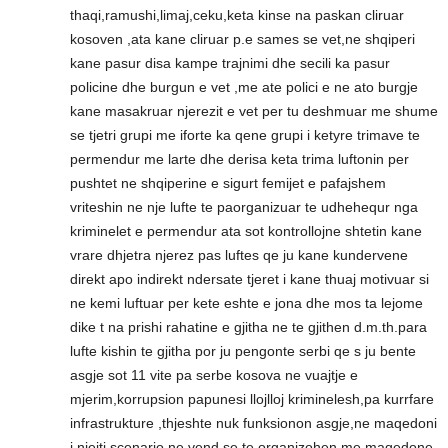
thaqi,ramushi,limaj,ceku,keta kinse na paskan cliruar
kosoven ,ata kane cliruar p.e sames se vet,ne shqiperi
kane pasur disa kampe trajnimi dhe secili ka pasur
policine dhe burgun e vet ,me ate polici e ne ato burgje
kane masakruar njerezit e vet per tu deshmuar me shume
se tjetri grupi me iforte ka qene grupi i ketyre trimave te
permendur me larte dhe derisa keta trima luftonin per
pushtet ne shqiperine e sigurt femijet e pafajshem
vriteshin ne nje lufte te paorganizuar te udhehequr nga
kriminelet e permendur ata sot kontrollojne shtetin kane
vrare dhjetra njerez pas luftes qe ju kane kundervene
direkt apo indirekt ndersate tjeret i kane thuaj motivuar si
ne kemi luftuar per kete eshte e jona dhe mos ta lejome
dike t na prishi rahatine e gjitha ne te gjithen d.m.th.para
lufte kishin te gjitha por ju pengonte serbi qe s ju bente
asgje sot 11 vite pa serbe kosova ne vuajtje e
mjerim,korrupsion papunesi llojlloj kriminelesh,pa kurrfare
infrastrukture ,thjeshte nuk funksionon asgje,ne maqedoni
i njejti scenario ne vend se te organizohen me maqedone