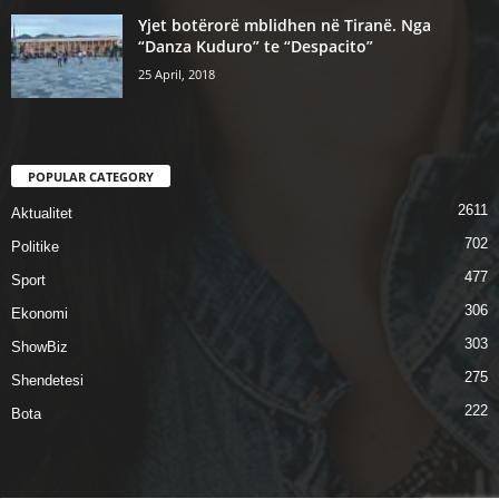
Yjet botërorë mblidhen në Tiranë. Nga
“Danza Kuduro” te “Despacito”
25 April, 2018
POPULAR CATEGORY
2611
Aktualitet
702
Politike
477
Sport
306
Ekonomi
303
ShowBiz
275
Shendetesi
222
Bota