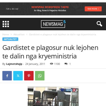
Home
Aktualitet
Gardistet e plagosur nuk lejohen te dalin nga kryeministria
AKTUALITET
Gardistet e plagosur nuk lejohen
te dalin nga kryeministria
By
Lajmetshqip
-
24 January, 2011
1100
1