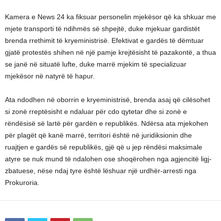
Kamera e News 24 ka fiksuar personelin mjekësor që ka shkuar me
mjete transporti të ndihmës së shpejtë, duke mjekuar gardistët
brenda rrethimit të kryeministrisë. Efektivat e gardës të dëmtuar
gjatë protestës shihen në një pamje krejtësisht të pazakontë, a thua
se janë në situatë lufte, duke marrë mjekim të specializuar
mjekësor në natyrë të hapur.
Ata ndodhen në oborrin e kryeministrisë, brenda asaj që cilësohet
si zonë rreptësisht e ndaluar për cdo qytetar dhe si zonë e
rëndësisë së lartë për gardën e republikës. Ndërsa ata mjekohen
për plagët që kanë marrë, territori është në juridiksionin dhe
ruajtjen e gardës së republikës, gjë që u jep rëndësi maksimale
atyre se nuk mund të ndalohen ose shoqërohen nga agjencitë ligj-
zbatuese, nëse ndaj tyre është lëshuar një urdhër-arresti nga
Prokuroria.