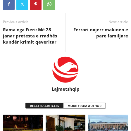
Previous article
Next article
Rama nga Fieri: Më 28
Ferrari nxjerr makinen e
janar protesta e rradhës
pare familjare
kundër krimit qeveritar
Lajmetshqip
RELATED ARTICLES
MORE FROM AUTHOR