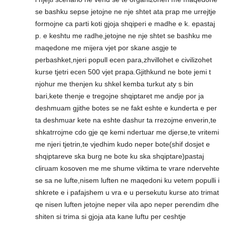
se bashku sepse jetojne ne nje shtet ata prap me urrejtje
formojne ca parti koti gjoja shqiperi e madhe e k. epastaj
p. e keshtu me radhe,jetojne ne nje shtet se bashku me
maqedone me mijera vjet por skane asgje te
perbashket,njeri popull ecen para,zhvillohet e civilizohet
kurse tjetri ecen 500 vjet prapa.Gjithkund ne bote jemi t
njohur me thenjen ku shkel kemba turkut aty s bin
bari,kete thenje e tregojne shqiptaret me andje por ja
deshmuam gjithe botes se ne fakt eshte e kunderta e per
ta deshmuar kete na eshte dashur ta rrezojme enverin,te
shkatrrojme cdo gje qe kemi ndertuar me djerse,te vritemi
me njeri tjetrin,te vjedhim kudo neper bote(shif dosjet e
shqiptareve ska burg ne bote ku ska shqiptare)pastaj
cliruam kosoven me me shume viktima te vrare ndervehte
se sa ne lufte,nisem luften ne maqedoni ku vetem populli i
shkrete e i pafajshem u vra e u persekutu kurse ato trimat
qe nisen luften jetojne neper vila apo neper perendim dhe
shiten si trima si gjoja ata kane luftu per ceshtje