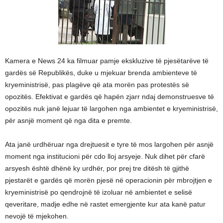
Kamera e News 24 ka filmuar pamje ekskluzive të pjesëtarëve të
gardës së Republikës, duke u mjekuar brenda ambienteve të
kryeministrisë, pas plagëve që ata morën pas protestës së
opozitës. Efektivat e gardës që hapën zjarr ndaj demonstruesve të
opozitës nuk janë lejuar të largohen nga ambientet e kryeministrisë,
për asnjë moment që nga dita e premte.
Ata janë urdhëruar nga drejtuesit e tyre të mos largohen për asnjë
moment nga institucioni për cdo lloj arsyeje. Nuk dihet për cfarë
arsyesh është dhënë ky urdhër, por prej tre ditësh të gjithë
pjestarët e gardës që morën pjesë në operacionin për mbrojtjen e
kryeministrisë po qendrojnë të izoluar në ambientet e selisë
qeveritare, madje edhe në rastet emergjente kur ata kanë patur
nevojë të mjekohen.