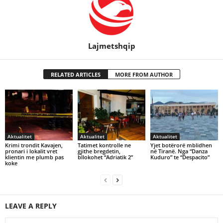
Lajmetshqip
RELATED ARTICLES
MORE FROM AUTHOR
Aktualitet
Aktualitet
Aktualitet
Krimi trondit Kavajen,
Tatimet kontrolle ne
Yjet botërorë mblidhen
pronari i lokalit vret
gjithe bregdetin,
në Tiranë. Nga “Danza
klientin me plumb pas
bllokohet “Adriatik 2”
Kuduro” te “Despacito”
koke
LEAVE A REPLY