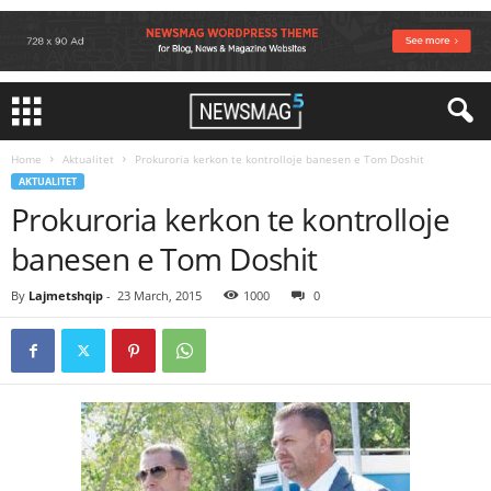
Home
Aktualitet
Prokuroria kerkon te kontrolloje banesen e Tom Doshit
AKTUALITET
Prokuroria kerkon te kontrolloje
banesen e Tom Doshit
By
Lajmetshqip
-
23 March, 2015
1000
0