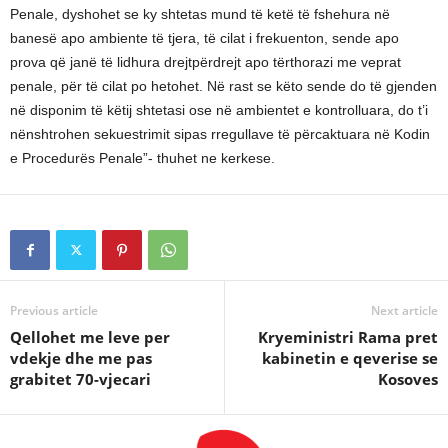
Penale, dyshohet se ky shtetas mund të ketë të fshehura në
banesë apo ambiente të tjera, të cilat i frekuenton, sende apo
prova që janë të lidhura drejtpërdrejt apo tërthorazi me veprat
penale, për të cilat po hetohet. Në rast se këto sende do të gjenden
në disponim të këtij shtetasi ose në ambientet e kontrolluara, do t’i
nënshtrohen sekuestrimit sipas rregullave të përcaktuara në Kodin
e Procedurës Penale”- thuhet ne kerkese.
Previous article
Next article
Qellohet me leve per
Kryeministri Rama pret
vdekje dhe me pas
kabinetin e qeverise se
grabitet 70-vjecari
Kosoves