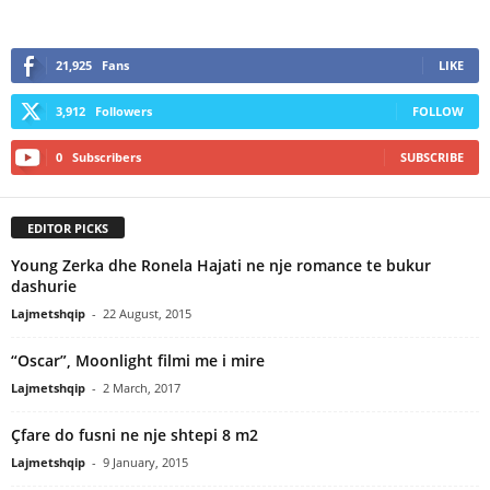
21,925
Fans
LIKE
3,912
Followers
FOLLOW
0
Subscribers
SUBSCRIBE
EDITOR PICKS
Young Zerka dhe Ronela Hajati ne nje romance te bukur
dashurie
Lajmetshqip
-
22 August, 2015
“Oscar”, Moonlight filmi me i mire
Lajmetshqip
-
2 March, 2017
Çfare do fusni ne nje shtepi 8 m2
Lajmetshqip
-
9 January, 2015