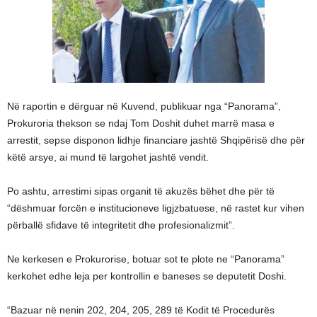
Në raportin e dërguar në Kuvend, publikuar nga “Panorama”,
Prokuroria thekson se ndaj Tom Doshit duhet marrë masa e
arrestit, sepse disponon lidhje financiare jashtë Shqipërisë dhe për
këtë arsye, ai mund të largohet jashtë vendit.
Po ashtu, arrestimi sipas organit të akuzës bëhet dhe për të
“dëshmuar forcën e institucioneve ligjzbatuese, në rastet kur vihen
përballë sfidave të integritetit dhe profesionalizmit”.
Ne kerkesen e Prokurorise, botuar sot te plote ne “Panorama”
kerkohet edhe leja per kontrollin e baneses se deputetit Doshi.
“Bazuar në nenin 202, 204, 205, 289 të Kodit të Procedurës