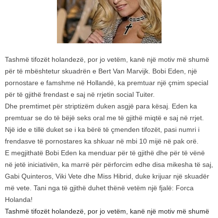
Tashmë tifozët holandezë, por jo vetëm, kanë një motiv më shumë
për të mbështetur skuadrën e Bert Van Marvijk. Bobi Eden, një
pornostare e famshme në Hollandë, ka premtuar një çmim special
për të gjithë frendast e saj në rrjetin social Tuiter.
Dhe premtimet për striptizëm duken asgjë para kësaj. Eden ka
premtuar se do të bëjë seks oral me të gjithë miqtë e saj në rrjet.
Një ide e tillë duket se i ka bërë të çmenden tifozët, pasi numri i
frendasve të pornostares ka shkuar në mbi 10 mijë në pak orë.
E megjithatë Bobi Eden ka menduar për të gjithë dhe për të vënë
në jetë iniciativën, ka marrë për përforcim edhe disa mikesha të saj,
Gabi Quinteros, Viki Vete dhe Miss Hibrid, duke krijuar një skuadër
më vete. Tani nga të gjithë duhet thënë vetëm një fjalë: Forca
Holanda!
Tashmë tifozët holandezë, por jo vetëm, kanë një motiv më shumë