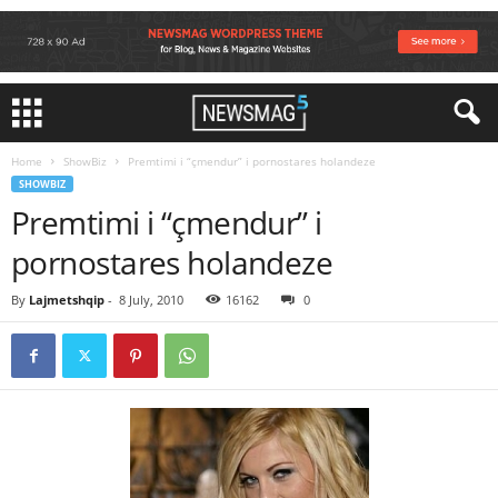
Home
ShowBiz
Premtimi i “çmendur” i pornostares holandeze
SHOWBIZ
Premtimi i “çmendur” i
pornostares holandeze
By
Lajmetshqip
-
8 July, 2010
16162
0