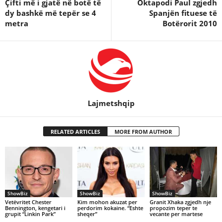
Çifti më i gjatë në botë të
Oktapodi Paul zgjedh
dy bashkë më tepër se 4
Spanjën fituese të
metra
Botërorit 2010
Lajmetshqip
RELATED ARTICLES
MORE FROM AUTHOR
ShowBiz
ShowBiz
ShowBiz
Vetëvritet Chester
Kim mohon akuzat per
Granit Xhaka zgjedh nje
Bennington, kengetari i
perdorim kokaine. “Eshte
propozim teper te
grupit “Linkin Park”
sheqer”
vecante per martese