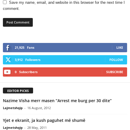
Save my name, email, and website in this browser for the next time I
comment.
21,925
Fans
LIKE
3,912
Followers
FOLLOW
0
Subscribers
SUBSCRIBE
EDITOR PICKS
Nazime Visha merr masen “Arrest me burg per 30 dite”
Lajmetshqip
-
16 August, 2012
Yjet e ekranit, ja kush paguhet më shumë
Lajmetshqip
-
28 May, 2011