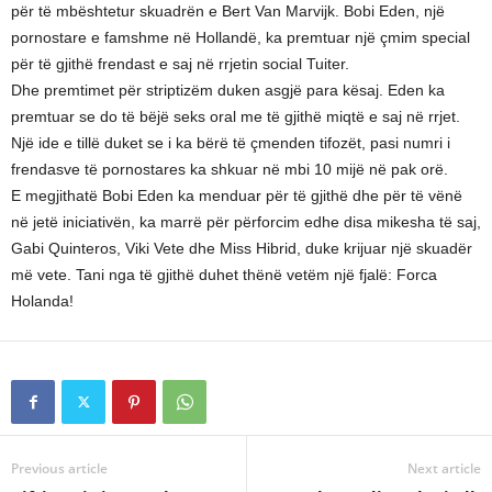
për të mbështetur skuadrën e Bert Van Marvijk. Bobi Eden, një
pornostare e famshme në Hollandë, ka premtuar një çmim special
për të gjithë frendast e saj në rrjetin social Tuiter.
Dhe premtimet për striptizëm duken asgjë para kësaj. Eden ka
premtuar se do të bëjë seks oral me të gjithë miqtë e saj në rrjet.
Një ide e tillë duket se i ka bërë të çmenden tifozët, pasi numri i
frendasve të pornostares ka shkuar në mbi 10 mijë në pak orë.
E megjithatë Bobi Eden ka menduar për të gjithë dhe për të vënë
në jetë iniciativën, ka marrë për përforcim edhe disa mikesha të saj,
Gabi Quinteros, Viki Vete dhe Miss Hibrid, duke krijuar një skuadër
më vete. Tani nga të gjithë duhet thënë vetëm një fjalë: Forca
Holanda!
Previous article
Next article