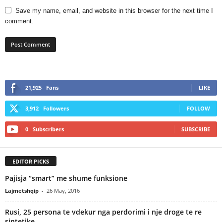
Save my name, email, and website in this browser for the next time I
comment.
21,925
Fans
LIKE
3,912
Followers
FOLLOW
0
Subscribers
SUBSCRIBE
EDITOR PICKS
Pajisja “smart” me shume funksione
Lajmetshqip
-
26 May, 2016
Rusi, 25 persona te vdekur nga perdorimi i nje droge te re
sintetike