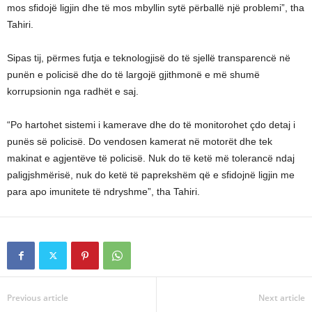
mos sfidojë ligjin dhe të mos mbyllin sytë përballë një problemi”, tha
Tahiri.
Sipas tij, përmes futja e teknologjisë do të sjellë transparencë në
punën e policisë dhe do të largojë gjithmonë e më shumë
korrupsionin nga radhët e saj.
“Po hartohet sistemi i kamerave dhe do të monitorohet çdo detaj i
punës së policisë. Do vendosen kamerat në motorët dhe tek
makinat e agjentëve të policisë. Nuk do të ketë më tolerancë ndaj
paligjshmërisë, nuk do ketë të paprekshëm që e sfidojnë ligjin me
para apo imunitete të ndryshme”, tha Tahiri.
Previous article
Next article