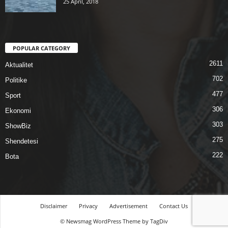
25 April, 2018
POPULAR CATEGORY
2611
Aktualitet
702
Politike
477
Sport
306
Ekonomi
303
ShowBiz
275
Shendetesi
222
Bota
Disclaimer
Privacy
Advertisement
Contact Us
© Newsmag WordPress Theme by TagDiv