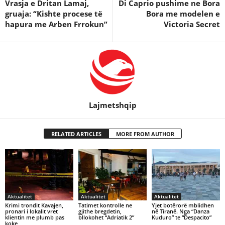
Vrasja e Dritan Lamaj,
Di Caprio pushime ne Bora
gruaja: “Kishte procese të
Bora me modelen e
hapura me Arben Frrokun”
Victoria Secret
Lajmetshqip
RELATED ARTICLES
MORE FROM AUTHOR
Aktualitet
Aktualitet
Aktualitet
Krimi trondit Kavajen,
Tatimet kontrolle ne
Yjet botërorë mblidhen
pronari i lokalit vret
gjithe bregdetin,
në Tiranë. Nga “Danza
klientin me plumb pas
bllokohet “Adriatik 2”
Kuduro” te “Despacito”
koke