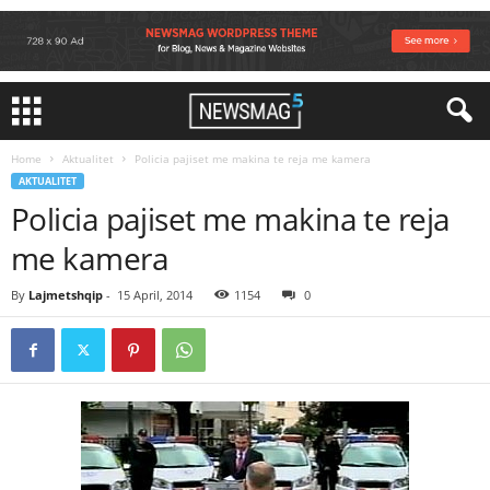
Home
Aktualitet
Policia pajiset me makina te reja me kamera
AKTUALITET
Policia pajiset me makina te reja
me kamera
By
Lajmetshqip
-
15 April, 2014
1154
0