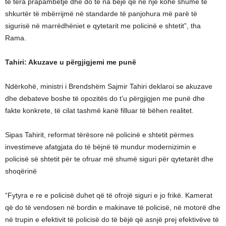
të tëra prapambetje dhe do të na bëjë që në një kohë shumë të
shkurtër të mbërrijmë në standarde të panjohura më parë të
sigurisë në marrëdhëniet e qytetarit me policinë e shtetit”, tha
Rama.
Tahiri: Akuzave u përgjigjemi me punë
Ndërkohë, ministri i Brendshëm Sajmir Tahiri deklaroi se akuzave
dhe debateve boshe të opozitës do t’u përgjigjen me punë dhe
fakte konkrete, të cilat tashmë kanë filluar të bëhen realitet.
Sipas Tahirit, reformat tërësore në policinë e shtetit përmes
investimeve afatgjata do të bëjnë të mundur modernizimin e
policisë së shtetit për te ofruar më shumë siguri për qytetarët dhe
shoqërinë
“Fytyra e re e policisë duhet që të ofrojë siguri e jo frikë. Kamerat
që do të vendosen në bordin e makinave të policisë, në motorë dhe
në trupin e efektivit të policisë do të bëjë që asnjë prej efektivëve të