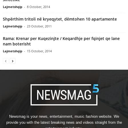
Lajmetshqip
-
8 October, 2014
Shpërthim tritoli në kryeqytet, dëmtohen 10 apartamente
Lajmetshqip
-
23 October, 2011
Rama: Krenar per Kuqezinjte / Keqardhje per fqinjet qe lane
nam boterisht
Lajmetshqip
-
15 October, 2014
Newsmag is your news, entertainment, music fashion website. We
provide you with the latest breaking news and videos straight from the