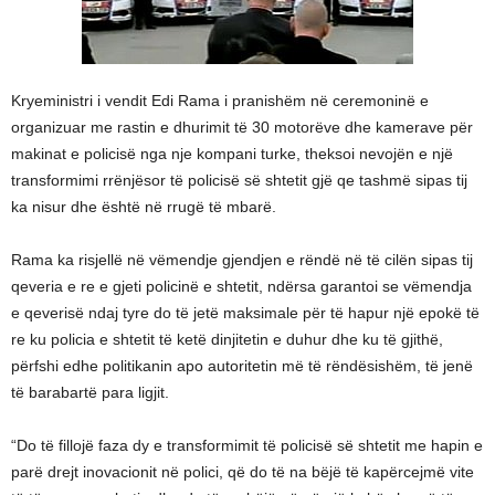
Kryeministri i vendit Edi Rama i pranishëm në ceremoninë e
organizuar me rastin e dhurimit të 30 motorëve dhe kamerave për
makinat e policisë nga nje kompani turke, theksoi nevojën e një
transformimi rrënjësor të policisë së shtetit gjë qe tashmë sipas tij
ka nisur dhe është në rrugë të mbarë.
Rama ka risjellë në vëmendje gjendjen e rëndë në të cilën sipas tij
qeveria e re e gjeti policinë e shtetit, ndërsa garantoi se vëmendja
e qeverisë ndaj tyre do të jetë maksimale për të hapur një epokë të
re ku policia e shtetit të ketë dinjitetin e duhur dhe ku të gjithë,
përfshi edhe politikanin apo autoritetin më të rëndësishëm, të jenë
të barabartë para ligjit.
“Do të fillojë faza dy e transformimit të policisë së shtetit me hapin e
parë drejt inovacionit në polici, që do të na bëjë të kapërcejmë vite