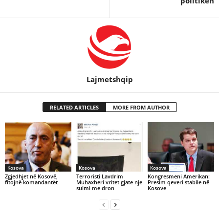
politiken
Lajmetshqip
RELATED ARTICLES
MORE FROM AUTHOR
Kosova
Kosova
Kosova
Zgjedhjet në Kosovë,
Terroristi Lavdrim
Kongresmeni Amerikan:
fitojnë komandantët
Muhaxheri vritet gjate nje
Presim qeveri stabile në
sulmi me dron
Kosove