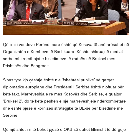
Qëllimi i vendeve Perëndimore është që Kosova të anëtarësohet në
Organizatën e Kombeve të Bashkuara. Kështu shkruajnë mediat
serbe mbi rrjedhojat e bisedimeve të radhës në Bruksel mes
Prishtinës dhe Beogradit.
Sipas tyre kjo çështje është një ‘fshehtësi publike’ në qarqet
diplomatike europiane dhe Presidenti i Serbisë është njoftuar për
këtë fakt. Marrëveshja e re mes Kosovës dhe Serbisë, e quajtur
‘Bruksel 2’, do të ketë peshën e një marrëveshjeje ndërkombëtare
dhe është pjesë e kornizës strategjike të BE-së për bisedime me
Serbinë.
Që një shtet i ri të bëhet pjesë e OKB-së duhet fillimisht të dërgojë