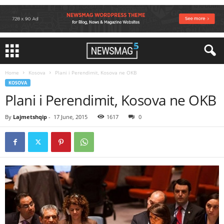
Home
Kosova
Plani i Perendimit, Kosova ne OKB
KOSOVA
Plani i Perendimit, Kosova ne OKB
By
Lajmetshqip
-
17 June, 2015
1617
0