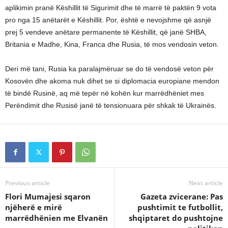
aplikimin pranë Këshillit të Sigurimit dhe të marrë të paktën 9 vota
pro nga 15 anëtarët e Këshillit. Por, është e nevojshme që asnjë
prej 5 vendeve anëtare permanente të Këshillit, që janë SHBA,
Britania e Madhe, Kina, Franca dhe Rusia, të mos vendosin veton.
Deri më tani, Rusia ka paralajmëruar se do të vendosë veton për
Kosovën dhe akoma nuk dihet se si diplomacia europiane mendon
të bindë Rusinë, aq më tepër në kohën kur marrëdhëniet mes
Perëndimit dhe Rusisë janë të tensionuara për shkak të Ukrainës.
Previous article
Next article
Flori Mumajesi sqaron
Gazeta zvicerane: Pas
njëherë e mirë
pushtimit te futbollit,
marrëdhënien me Elvanën
shqiptaret do pushtojne