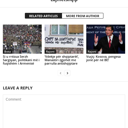
RELATED ARTICLES
MORE FROM AUTHOR
Bota
Rajoni
Rajoni
Si u rrëzua Serzh
‘Vdekje për shqiptarët’,
Vuçiç: Kosova, pengesa
Sargsyan, politikani më i
Manastiri zgjohet me
jonë për në BE!
fuqishëm i Armenisë
parrulla antishqiptare
LEAVE A REPLY