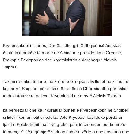
Kryepeshkopi i Tiranës, Durrësit dhe gjithë Shqipërisë Anastas
është takuar këtë të martë në Athinë me presidentin e Greqisë,
Prokopis Pavlopoulos dhe kryeministrin e dorëhequr, Aleksis
Tsipras.
Takimi i klerikut të lartë me krerët e Greqisë, zhvillohet në klimën e
krijuar në Shqipëri, për shkak të kishës së Dhërmiut dhe për shkak
të deklaratave të palëve. Kryeministri në detyrë Aleksis Tsipras
ka përgëzuar dhe ka inkurajuar punën e kryepeshkopit në Shqipëri
si lider i komunitetit ortodoks. Vetë Kryepeshkopi duke përdorur
fjalët e Kolokotronit tha: “Në grekët jemi të çmendur, por kemi Zot
të mençur”. “Ajo që njerëzit duan është e vërteta dhe dashuria dhe