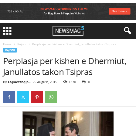
Home
Rajoni
Perplasja per kishen e Dhermiut, Janullatos takon Tsipras
RAJONI
Perplasja per kishen e Dhermiut,
Janullatos takon Tsipras
By
Lajmetshqip
-
25 August, 2015
1370
0