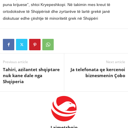
puna krijuese”, shtoi Kryepeshkopi. Në takimin mes kreut të
ortodoksëve të Shqipërisë dhe zyrtarëve të lartë grekë janë
diskutuar edhe çështje të minoritetit grek në Shqipëri
Previous article
Next article
Tahiri, azilantet shqiptare
Ja telefonata qe kercenoi
nuk kane dale nga
biznesmenin Çobo
Shqiperia
Lajmetshqip