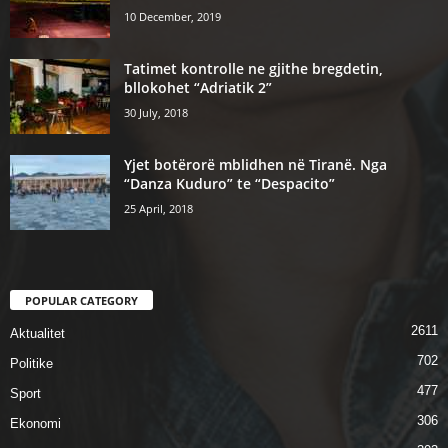
10 December, 2019
Tatimet kontrolle ne gjithe bregdetin,
bllokohet “Adriatik 2”
30 July, 2018
Yjet botërorë mblidhen në Tiranë. Nga
“Danza Kuduro” te “Despacito”
25 April, 2018
POPULAR CATEGORY
2611
Aktualitet
702
Politike
477
Sport
306
Ekonomi