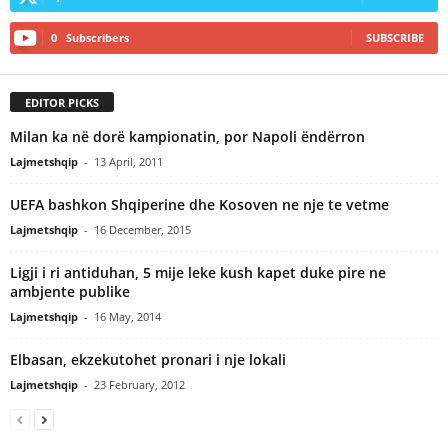
0
Subscribers
SUBSCRIBE
EDITOR PICKS
Milan ka në dorë kampionatin, por Napoli ëndërron
Lajmetshqip
-
13 April, 2011
UEFA bashkon Shqiperine dhe Kosoven ne nje te vetme
Lajmetshqip
-
16 December, 2015
Ligji i ri antiduhan, 5 mije leke kush kapet duke pire ne
ambjente publike
Lajmetshqip
-
16 May, 2014
Elbasan, ekzekutohet pronari i nje lokali
Lajmetshqip
-
23 February, 2012