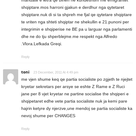
shqiptare.mos harroni gjakun e derdhur nga qytetaret
shqiptare.nuk di si ta shpreh me fjal qe qytetare shqiptare
te vriten nga shteti shqiptar ne shekullin e 21.punoni per
integrimin e shqiperise ne BE pa u larguar nga parlamenti
dhe ne do tju shperblejme.me respekt nga Alfredo
.Vlora.Lefkada Greqi.
Reply
toni
23 December, 2011 At 4:49 pm
me vjen shume keq qe partia socialiste po zgjeth te njejtet
kryetar sekretars per arsye se eshte Z Rame e Z Ruci
jane per 8 vjet kryetar ne partine socialise the shqiperi e
shqipetaret edhe vete partia socialiste nuk ja kemi pare
hajrin ketyre dy njerzve,une mendoj se partia socialiste ka
nevoj shume per CHANGES
Reply