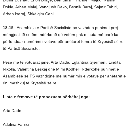
Ditmir Bushati, Erjon Braçe, Ben Blushi, Pandeli Majko, Namik
Dokle, Arben Malaj, Vangjush Dako, Besnik Baraj, Sajmir Tahiri,
Arben Isaraj, Shkëlqim Cani.
18:15
– Asambleja e Partisë Socialiste po vazhdon punimet prej
mëngjesit të sotëm, ndërkohë që vetëm pak minuta më parë ka
përfunduar numërimi i votave për anëtaret femra të Kryesisë së re
të Partisë Socialiste.
Pesë më të votuarat janë, Arta Dade, Eglantina Gjermeni, Lindita
Nikolla, Valentina Leskaj dhe Mimi Kodheli. Ndërkohë punimet e
Asamblesë së PS vazhdojnë me numërimin e votave për anëtarët e
rinj meshkuj të Kryesisë së re.
Lista e femrave të propozuara përbëhej nga;
Arta Dade
Adelina Farrici