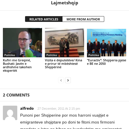
Lajmetshqip
RELATED ARTICLES
MORE FROM AUTHOR
Politike
Politike
Politike
Kufiri me Greqinë,
Vizita e deputetëve/ Kina
“Euractiv”: Shqiperia pjese
Bushati: Javën e
e prirur të mbështesë
e BE ne 2050
ardhshme takohen
Shqipërinë
ekspertët
2 COMMENTS
alfredo
27 December, 2011 At 2:15 pm
Punoni per Shqiperine por mos harroni vuajtjet e
emigranteve shqiptare po doni te fitoni.mos firmosni
mandate e letra qe bihen ne kundeshtim me emigrantet