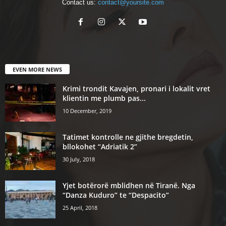
Contact us:
contact@yoursite.com
EVEN MORE NEWS
Krimi trondit Kavajen, pronari i lokalit vret
klientin me plumb pas...
10 December, 2019
Tatimet kontrolle ne gjithe bregdetin,
bllokohet “Adriatik 2”
30 July, 2018
Yjet botërorë mblidhen në Tiranë. Nga
“Danza Kuduro” te “Despacito”
25 April, 2018