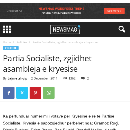
Home
Politike
Partia Socialiste, zgjidhet asambleja e kryesise
POLITIKE
Partia Socialiste, zgjidhet
asambleja e kryesise
By
Lajmetshqip
-
2 December, 2011
1362
2
Ka përfunduar numërimi i votave për Kryesinë e re të Partisë
Socialiste. Kryesia e sapozgjedhur përbëhet nga; Gramoz Ruçi,