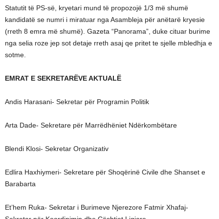
Statutit të PS-së, kryetari mund të propozojë 1/3 më shumë
kandidatë se numri i miratuar nga Asambleja për anëtarë kryesie
(rreth 8 emra më shumë). Gazeta “Panorama”, duke cituar burime
nga selia roze jep sot detaje rreth asaj qe pritet te sjelle mbledhja e
sotme.
EMRAT E SEKRETARËVE AKTUALË
Andis Harasani- Sekretar për Programin Politik
Arta Dade- Sekretare për Marrëdhëniet Ndërkombëtare
Blendi Klosi- Sekretar Organizativ
Edlira Haxhiymeri- Sekretare për Shoqërinë Civile dhe Shanset e
Barabarta
Et’hem Ruka- Sekretar i Burimeve Njerezore Fatmir Xhafaj-