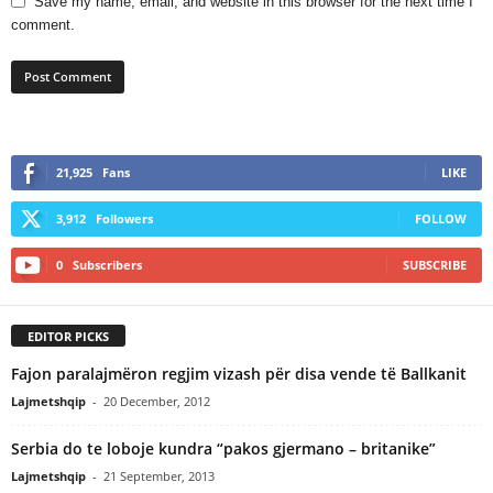
Save my name, email, and website in this browser for the next time I
comment.
21,925
Fans
LIKE
3,912
Followers
FOLLOW
0
Subscribers
SUBSCRIBE
EDITOR PICKS
Fajon paralajmëron regjim vizash për disa vende të Ballkanit
Lajmetshqip
-
20 December, 2012
Serbia do te loboje kundra “pakos gjermano – britanike”
Lajmetshqip
-
21 September, 2013