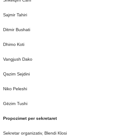
Shkëlqim Cani
Sajmir Tahiri
Ditmir Bushati
Dhimo Koti
Vangjush Dako
Qazim Sejdini
Niko Peleshi
Gëzim Tushi
Propozimet per sekretaret
Sekretar organizativ, Blendi Klosi