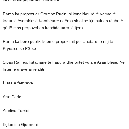
besimit ne popull tek vota e lire.
Rama ka propozuar Gramoz Ruçin, si kandidaturë të vetme të
kreut të Asamblesë Kombëtare ndërsa shtoi se kjo nuk do të thotë
që të mos propozohen kandidatuara të tjera.
Rama ka bere publik listen e propozimit per anetaret e rinj te
Kryesise se PS-se.
Sipas Rames, listat jane te hapura dhe pritet vota e Asamblese. Ne
listen e grave ai renditi
Lista e femrave
Arta Dade
Adelina Farrici
Eglantina Gjermeni