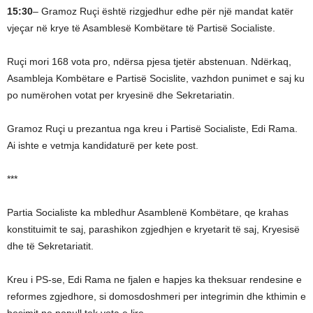
15:30
– Gramoz Ruçi është rizgjedhur edhe për një mandat katër
vjeçar në krye të Asamblesë Kombëtare të Partisë Socialiste.
Ruçi mori 168 vota pro, ndërsa pjesa tjetër abstenuan. Ndërkaq,
Asambleja Kombëtare e Partisë Socislite, vazhdon punimet e saj ku
po numërohen votat per kryesinë dhe Sekretariatin.
Gramoz Ruçi u prezantua nga kreu i Partisë Socialiste, Edi Rama.
Ai ishte e vetmja kandidaturë per kete post.
***
Partia Socialiste ka mbledhur Asamblenë Kombëtare, qe krahas
konstituimit te saj, parashikon zgjedhjen e kryetarit të saj, Kryesisë
dhe të Sekretariatit.
Kreu i PS-se, Edi Rama ne fjalen e hapjes ka theksuar rendesine e
reformes zgjedhore, si domosdoshmeri per integrimin dhe kthimin e