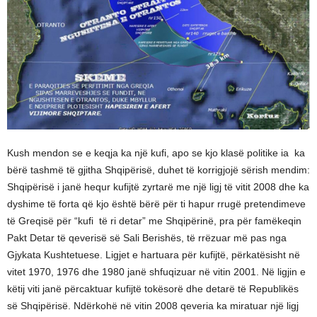
Kush mendon se e keqja ka një kufi, apo se kjo klasë politike ia ka
bërë tashmë të gjitha Shqipërisë, duhet të korrigjojë sërish mendim:
Shqipërisë i janë hequr kufijtë zyrtarë me një ligj të vitit 2008 dhe ka
dyshime të forta që kjo është bërë për ti hapur rrugë pretendimeve
të Greqisë për “kufi të ri detar” me Shqipërinë, pra për famëkeqin
Pakt Detar të qeverisë së Sali Berishës, të rrëzuar më pas nga
Gjykata Kushtetuese. Ligjet e hartuara për kufijtë, përkatësisht në
vitet 1970, 1976 dhe 1980 janë shfuqizuar në vitin 2001. Në ligjin e
këtij viti janë përcaktuar kufijtë tokësorë dhe detarë të Republikës
së Shqipërisë. Ndërkohë në vitin 2008 qeveria ka miratuar një ligj