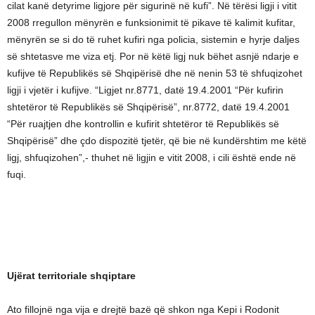
cilat kanë detyrime ligjore për sigurinë në kufi”. Në tërësi ligji i vitit
2008 rregullon mënyrën e funksionimit të pikave të kalimit kufitar,
mënyrën se si do të ruhet kufiri nga policia, sistemin e hyrje daljes
së shtetasve me viza etj. Por në këtë ligj nuk bëhet asnjë ndarje e
kufijve të Republikës së Shqipërisë dhe në nenin 53 të shfuqizohet
ligji i vjetër i kufijve. “Ligjet nr.8771, datë 19.4.2001 “Për kufirin
shtetëror të Republikës së Shqipërisë”, nr.8772, datë 19.4.2001
“Për ruajtjen dhe kontrollin e kufirit shtetëror të Republikës së
Shqipërisë” dhe çdo dispozitë tjetër, që bie në kundërshtim me këtë
ligj, shfuqizohen”,- thuhet në ligjin e vitit 2008, i cili është ende në
fuqi.
Ujërat territoriale shqiptare
Ato fillojnë nga vija e drejtë bazë që shkon nga Kepi i Rodonit