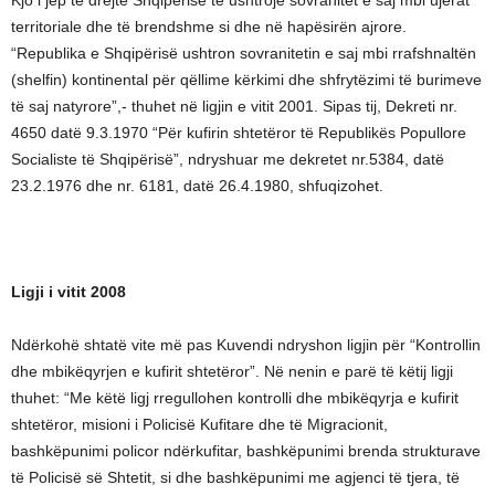
territoriale dhe të brendshme si dhe në hapësirën ajrore.
“Republika e Shqipërisë ushtron sovranitetin e saj mbi rrafshnaltën
(shelfin) kontinental për qëllime kërkimi dhe shfrytëzimi të burimeve
të saj natyrore”,- thuhet në ligjin e vitit 2001. Sipas tij, Dekreti nr.
4650 datë 9.3.1970 “Për kufirin shtetëror të Republikës Popullore
Socialiste të Shqipërisë”, ndryshuar me dekretet nr.5384, datë
23.2.1976 dhe nr. 6181, datë 26.4.1980, shfuqizohet.
Ligji i vitit 2008
Ndërkohë shtatë vite më pas Kuvendi ndryshon ligjin për “Kontrollin
dhe mbikëqyrjen e kufirit shtetëror”. Në nenin e parë të këtij ligji
thuhet: “Me këtë ligj rregullohen kontrolli dhe mbikëqyrja e kufirit
shtetëror, misioni i Policisë Kufitare dhe të Migracionit,
bashkëpunimi policor ndërkufitar, bashkëpunimi brenda strukturave
të Policisë së Shtetit, si dhe bashkëpunimi me agjenci të tjera, të