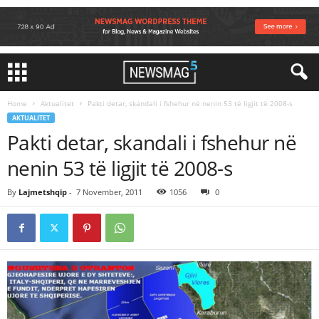
Home
Aktualitet
Pakti detar, skandali i fshehur në nenin 53 të ligjit të 2008-s
AKTUALITET
Pakti detar, skandali i fshehur në
nenin 53 të ligjit të 2008-s
By
Lajmetshqip
-
7 November, 2011
1056
0