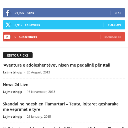
21,925
Fans
LIKE
3,912
Followers
FOLLOW
0
Subscribers
SUBSCRIBE
EDITOR PICKS
‘Aventura e adoleshentëve’, nisen me pedalinë për Itali
Lajmetshqip
-
26 August, 2013
News 24 Live
Lajmetshqip
-
16 November, 2013
Skandal ne ndeshjen Flamurtari – Teuta, lojtaret qesharake
me veprimet e tyre
Lajmetshqip
-
26 January, 2015