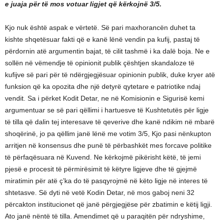
e juaja për të mos votuar ligjet që kërkojnë 3/5.
Kjo nuk është aspak e vërtetë. Së pari maxhorancën duhet ta
kishte shqetësuar fakti që e kanë lënë vendin pa kufij, pastaj të
përdornin atë argumentin bajat, të cilit tashmë i ka dalë boja. Ne e
sollën në vëmendje të opinionit publik çështjen skandaloze të
kufijve së pari për të ndërgjegjësuar opinionin publik, duke kryer atë
funksion që ka opozita dhe një detyrë qytetare e patriotike ndaj
vendit. Sa i përket Kodit Detar, ne në Komisionin e Sigurisë kemi
argumentuar se së pari qëllimi i hartuesve të Kushtetutës për ligje
të tilla që dalin tej interesave të qeverive dhe kanë ndikim në mbarë
shoqërinë, jo pa qëllim janë lënë me votim 3/5, Kjo pasi nënkupton
arritjen në konsensus dhe punë të përbashkët mes forcave politike
të përfaqësuara në Kuvend. Ne kërkojmë pikërisht këtë, të jemi
pjesë e procesit të përmirësimit të këtyre ligjeve dhe të gjejmë
miratimin për atë ç’ka do të pasqyrojmë në këto ligje në interes të
shtetasve. Së dyti në vetë Kodin Detar, në mos gaboj neni 32
përcakton institucionet që janë përgjegjëse për zbatimin e këtij ligji.
Ato janë nëntë të tilla. Amendimet që u paraqitën për ndryshime,