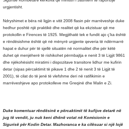
urgjentisht.
Ndryshimet e bëra në ligjin e vitit 2008 flasin për marrëveshje duke
hedhur poshtë një praktikë dhe realitet që ka ekzistuar që me
protokollin e Firences të 1925. Megjithatë tek e fundit ajo ç’ka është
e rëndësishme është që në mënyrë urgjente qeveria të ndërmarrë
hapat e duhur për të sjellë situatën në normalitet dhe për këtë
duhet që menjëherë të rishikohet përmbajtja e nenit 3 të Ligjit 9861
dhe njëkohësisht miratimi i dispozitave transitore lidhur me kufirin
detar (sipas përcaktimit të pikave 1 dhe 2 të nenit 3 të Ligjit të
2001), të cilat do të jenë të vlefshme deri në ratifikimin e
marrëveshjeve apo protokolleve me Greqinë dhe Malin e Zi.
Duke komentuar rëndësinë e përcaktimit të kufijve detarë në
jug të vendit, ju nuk keni dhënë votat në Komisionin e
Sigurisë për Kodin Detar. Mazhoranca e ka cilësuar si një lojë