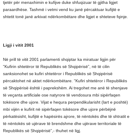
tjetër për menaxhimin e kufijve duke shfuqizuar të gjitha ligjet
paraardhëse. Tashmë i vetmi vend ku janë përcaktuar kufijtë e
shtetit tonë janë arkivat ndërkombëtare dhe ligjet e shteteve fqinje.
Ligji i vitit 2001
Në prill të vitit 2001 parlamenti shqiptar ka miratuar ligjin për
“Kufirin shtetëror të Republikës së Shqipërisë”, në të cilin
sanksionohet se kufiri shtetëror i Republikës së Shqipërisë
përcaktohet në aktet ndërkombëtare. “Kufiri shtetëror i Republikës
së Shqipërisë është i paprekshëm. Ai tregohet me anë të shenjave
të veçanta artificiale ose natyrore të vendosura mbi sipërfaqen
tokësore dhe ujore. Vijat e hequra perpendikularisht (lart e poshtë)
mbi vijën e kufirit në sipërfaqen tokësore dhe ujore përbëjnë
përkatësisht, kufijtë e hapësirës ajrore, të nëntokës dhe të shtratit e
të nëntokës së ujërave të brendshme dhe ujërave territoriale të
Republikës së Shqipërisë”,- thuhet në ligj.