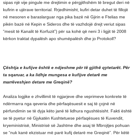
sipas një vije pingule me drejtimin e përgjithshëm të bregut deri në
kufirin e ujërave territorial. Rrjedhimisht, kufiri detar duhet të fillojë
në mesoren e baraslarguar nga pika bazë në Gjirin e Ftelias me
pikën bazë në Kepin e Sideros dhe të vazhdojë drejt veriut sipas
“mesit të Kanalit të Korfuzit”) për sa kohë që neni 3 i ligjit të 2008
kërkon traktat dypalësh apo shumëpalësh dhe jo Protokoll?
Çështja e kufijve është e ndjeshme për të gjithë qytetarët. Për
ta sqaruar, a ka lidhje mungesa e kufijve detarë me
marrëveshjen detare me Greqinë?
Analiza logjike e zhvillimit të ngjarjeve dhe veprimeve konkrete të
ndërmarra nga qeveria dhe përfaqësuesit e saj të çojnë në
përfundimin se të dyja këto janë të lidhura ngushtësisht. Fakti është
se të pyetur në Gjykatën Kushtetuese përfaqësues të Kuvendit,
kryeministrisë, Ministrisë së Jashtme dhe asaj të Mbrojtjes pohuan
se “nuk kanë ekzistuar më parë kufij detarë me Greqinë”. Për këtë