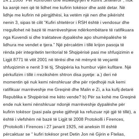
ka asnjë nen që të lidhet me kufirin tokësor dhe astë detar. Në
lidhje me kufirin në përgjithësi, ka vetëm një nen dhe pikërisht
nenin 3, sipas të cilit “Kufiri shtetëror i RSH është i vendosur dhe
rregullohet në bazë të marrëveshjeve ndërkombëtare të ratifikuara
nga Kuvendi si dhe traktateve dypalëshe apo shumëpalëshe të
lidhura me vendet e tjera.” Një përcaktim i tillë krijon pasoja të
rënda për integritetin territorial të Shqipërisë pasi me shfuqizimin e
Ligjit 8771 të vitit 2001 në tërësi dhe në mënyrë të veçantë
shfuqizimin e nenit 3 të tij, Shqipëria ka humbur vijën kufitare. Një
përkufizim i tillë i rrezikshëm shtron disa pyetje: a.) deri në
momentin që nuk kemi nënshkruar dhe për rrjedhojë nuk kemi
ratifikuar marrëveshje me Greqinë dhe Malin e Zi, a ka kufij detarë
Republika e Shqipërisë me këto vende? b) Për sa kohë me Greqinë
ende nuk kemi nënshkruar ndonjë marrëveshje dypalëshe për
kufirin tokësor (pasi pala greke gjithnjë ka refuzuar një gjë të tillë), a
është i vlefshëm në bazë të Ligjit të 2008 Protokolli i Firences,
(Protokolli i Firences i 27 janarit 1925, në aneksin III është
përcaktuar se “ kufiri tokësor pret Detin Jon në Gjirin e Ftelias,