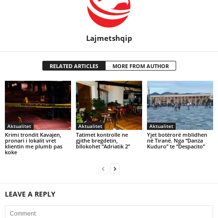
Lajmetshqip
RELATED ARTICLES
MORE FROM AUTHOR
Aktualitet
Aktualitet
Aktualitet
Krimi trondit Kavajen,
Tatimet kontrolle ne
Yjet botërorë mblidhen
pronari i lokalit vret
gjithe bregdetin,
në Tiranë. Nga “Danza
klientin me plumb pas
bllokohet “Adriatik 2”
Kuduro” te “Despacito”
koke
LEAVE A REPLY