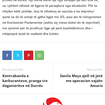
sa i përket cilësisë së ligjeve të paraqitura nga ekzekutivi. Për ta
mbyllur këtë çështje, dua të ritheksoj se opozita e ka shprehur
qartë se do të votojë të gjitha ligjet me 3/5, pasi ato të rishqyrtohen
në Komisionet Parlamentar (ashtu siç mesa duket do të veprohet)
me synimin për të prodhuar ligje që janë bashkëkohore dhe i
mbijetojnë testit të realitetit dhe kohës.
Previous article
Next article
Kontrabanda e
Sonila Meço sjell në jetë
karburanteve, pranga tre
me operacion vajzën
doganierëve në Durrës
Amaris