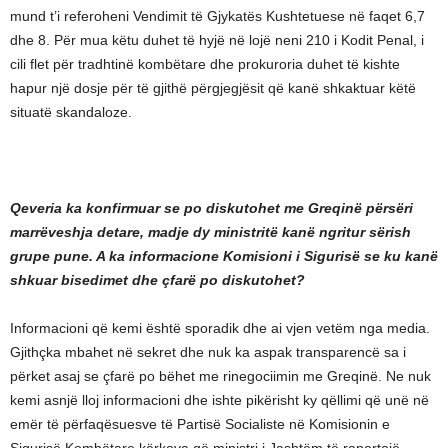
mund t’i referoheni Vendimit të Gjykatës Kushtetuese në faqet 6,7
dhe 8. Për mua këtu duhet të hyjë në lojë neni 210 i Kodit Penal, i
cili flet për tradhtinë kombëtare dhe prokuroria duhet të kishte
hapur një dosje për të gjithë përgjegjësit që kanë shkaktuar këtë
situatë skandaloze.
Qeveria ka konfirmuar se po diskutohet me Greqinë përsëri
marrëveshja detare, madje dy ministritë kanë ngritur sërish
grupe pune. A ka informacione Komisioni i Sigurisë se ku kanë
shkuar bisedimet dhe çfarë po diskutohet?
Informacioni që kemi është sporadik dhe ai vjen vetëm nga media.
Gjithçka mbahet në sekret dhe nuk ka aspak transparencë sa i
përket asaj se çfarë po bëhet me rinegociimin me Greqinë. Ne nuk
kemi asnjë lloj informacioni dhe ishte pikërisht ky qëllimi që unë në
emër të përfaqësuesve të Partisë Socialiste në Komisionin e
Sigurisë Kombëtare kërkova që ministri i Jashtëm të raportojë