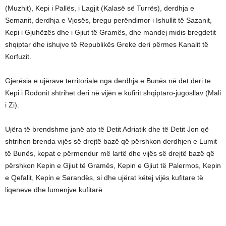
(Muzhit), Kepi i Pallës, i Lagjit (Kalasë së Turrës), derdhja e
Semanit, derdhja e Vjosës, bregu perëndimor i Ishullit të Sazanit,
Kepi i Gjuhëzës dhe i Gjiut të Gramës, dhe mandej midis bregdetit
shqiptar dhe ishujve të Republikës Greke deri përmes Kanalit të
Korfuzit.
Gjerësia e ujërave territoriale nga derdhja e Bunës në det deri te
Kepi i Rodonit shtrihet deri në vijën e kufirit shqiptaro-jugosllav (Mali
i Zi).
Ujëra të brendshme janë ato të Detit Adriatik dhe të Detit Jon që
shtrihen brenda vijës së drejtë bazë që përshkon derdhjen e Lumit
të Bunës, kepat e përmendur më lartë dhe vijës së drejtë bazë që
përshkon Kepin e Gjiut të Gramës, Kepin e Gjiut të Palermos, Kepin
e Qefalit, Kepin e Sarandës, si dhe ujërat këtej vijës kufitare të
liqeneve dhe lumenjve kufitarë