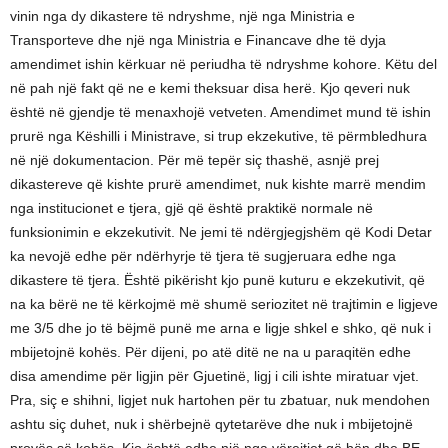
vinin nga dy dikastere të ndryshme, një nga Ministria e
Transporteve dhe një nga Ministria e Financave dhe të dyja
amendimet ishin kërkuar në periudha të ndryshme kohore. Këtu del
në pah një fakt që ne e kemi theksuar disa herë. Kjo qeveri nuk
është në gjendje të menaxhojë vetveten. Amendimet mund të ishin
prurë nga Këshilli i Ministrave, si trup ekzekutive, të përmbledhura
në një dokumentacion. Për më tepër siç thashë, asnjë prej
dikastereve që kishte prurë amendimet, nuk kishte marrë mendim
nga institucionet e tjera, gjë që është praktikë normale në
funksionimin e ekzekutivit. Ne jemi të ndërgjegjshëm që Kodi Detar
ka nevojë edhe për ndërhyrje të tjera të sugjeruara edhe nga
dikastere të tjera. Është pikërisht kjo punë kuturu e ekzekutivit, që
na ka bërë ne të kërkojmë më shumë seriozitet në trajtimin e ligjeve
me 3/5 dhe jo të bëjmë punë me arna e ligje shkel e shko, që nuk i
mbijetojnë kohës. Për dijeni, po atë ditë ne na u paraqitën edhe
disa amendime për ligjin për Gjuetinë, ligj i cili ishte miratuar vjet.
Pra, siç e shihni, ligjet nuk hartohen për tu zbatuar, nuk mendohen
ashtu siç duhet, nuk i shërbejnë qytetarëve dhe nuk i mbijetojnë
provës së kohës. Kjo është edhe një nga vërejtjet që bën dhe BE