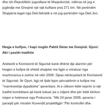
dhe ish-Republikën jugosllave të Maqedonisë, ndërsa në jug e
juglindje me Greqinë një vijë kufitare prej 271 km. Në perëndim
Shqipëria laget nga Deti Adriatik e në jug-perëndim nga Deti Jon.
Heqja e kufijve, i hapi rrugën Paktit Detar me Greqinë. Gjoni:
Akt i pastër tradhtie
Anëtarët e Komisionit të Sigurisë kanë dhënë dje alarmin për
heqjen e kufijve të shtetit shqiptar me ligjin e miratuar nga
mazhoranca e sotme në vitin 2008. Sipas nënkryetarit të Komisionit
të Sigurisë, Ilir Gjoni, ligji në fjalë lejon përcaktimin e kufijve me
“marrëveshje dypalëshe” qeveritare. Ai e cilëson këtë veprim si një
tradhti kombëtare që kanë kaluar pa u ndjerë dhe për këtë kërkon
nisjen e hetimeve nga Prokuroria. “Më 24 janar 2008, qeveria i
paraqiti për miratim Kuvendit projektligjin “Për kontrollin dhe