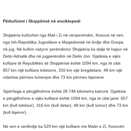
Përkufizimi i Shqipërisë në enciklopedi
Shqipëria kufizohet nga Mali i Zi në veriperëndim, Kosova në veri,
nga Ish-Republika Jugosllave e Maqedonisë në lindje dhe Greqia
në jug. Në kufirin natyror perëndimor Shqipëria ka dalje të hapur në
Detin Adriatik dhe në jugperëndim në Detin Jon. Gjatësia e vijës
kufitare të Republikës së Shqipërisë është 1094 km, nga të cilat
657 km vijë kufitare tokësore, 316 km vijë bregdetare, 48 km vijë
ndarëse përmes lumenjve dhe 73 km përmes liqeneve.
Sipërfaqja e përgjithshme është 28.748 kilometra katrorë. Gjatësia
e përgjithshme e vijës kufitare është 1094 km, nga te cilat janë: 657
km (kufi tokësor), 316 km (kufi detar), 48 km (kufi lumor) dhe 73 km
(kufi liqenor).
Në veri e verilindje ka 529 km vijë kufitare me Malin e Zi, Kosovën