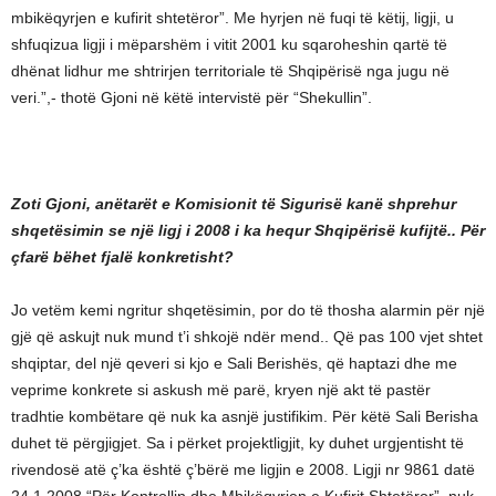
mbikëqyrjen e kufirit shtetëror”. Me hyrjen në fuqi të këtij, ligji, u
shfuqizua ligji i mëparshëm i vitit 2001 ku sqaroheshin qartë të
dhënat lidhur me shtrirjen territoriale të Shqipërisë nga jugu në
veri.”,- thotë Gjoni në këtë intervistë për “Shekullin”.
Zoti Gjoni, anëtarët e Komisionit të Sigurisë kanë shprehur
shqetësimin se një ligj i 2008 i ka hequr Shqipërisë kufijtë.. Për
çfarë bëhet fjalë konkretisht?
Jo vetëm kemi ngritur shqetësimin, por do të thosha alarmin për një
gjë që askujt nuk mund t’i shkojë ndër mend.. Që pas 100 vjet shtet
shqiptar, del një qeveri si kjo e Sali Berishës, që haptazi dhe me
veprime konkrete si askush më parë, kryen një akt të pastër
tradhtie kombëtare që nuk ka asnjë justifikim. Për këtë Sali Berisha
duhet të përgjigjet. Sa i përket projektligjit, ky duhet urgjentisht të
rivendosë atë ç’ka është ç’bërë me ligjin e 2008. Ligji nr 9861 datë
24.1.2008 “Për Kontrollin dhe Mbikëqyrjen e Kufirit Shtetëror”, nuk