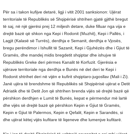
Për sa i takon kufijve detarë, ligji i vitit 2001 sanksionon: Ujërat
territoriale të Republikës së Shqipërisë shtrihen gjatë gjithë bregut
të saj, në një gjerësi prej 12 miljesh detare, duke filluar nga vija e
drejtë bazë që shkon nga Kepi i Rodonit (Muzhit), Kepi i Pallës, i
Lagjit (Kalasë së Turrës), derdhja e Semanit, derdhja e Vjosës,
bregu perëndimor i Ishullit të Sazanit, Kepi i Gjuhëzës dhe i Gjiut të
Gramës, dhe mandej midis bregdetit shqiptar dhe ishujve të
Republikës Greke deri përmes Kanalit të Korfuzit. Gjerësia e
ujërave territoriale nga derdhja e Bunës në det deri te Kepi i
Rodonit shtrihet deri në vijën e kufirit shqiptaro-jugosllav (Mali i Zi).
Janë ujëra të brendshme të Republikës së Shqipërisë ujërat e Detit
Adriatik dhe të Detit Jon që shtrihen brenda vijës së drejtë bazë që
përshkon derdhjen e Lumit të Bunës, kepat e përmendur më lartë
dhe vijës së drejtë bazë që përshkon Kepin e Gjiut të Gramës,
Kepin e Gjiut të Palermos, Kepin e Qefalit, Kepin e Sarandës, si
dhe ujërat këtej vijës kufitare të liqeneve dhe lumenjve kufitarë.
Kjo i jep të drejtë Shqipërisë të ushtrojë sovranitet e saj mbi ujërat