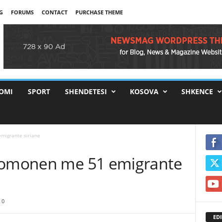
G
FORUMS
CONTACT
PURCHASE THEME
OMI
SPORT
SHENDETESI
KOSOVA
SHKENCE
migrante siriane
 gomonen me 51 emigrante
0
EDI