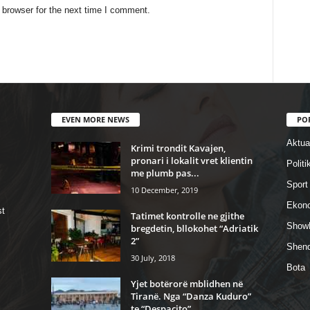
 browser for the next time I comment.
EVEN MORE NEWS
PO
Aktual
Krimi trondit Kavajen,
pronari i lokalit vret klientin
Politi
me plumb pas...
Sport
10 December, 2019
Ekon
st
Tatimet kontrolle ne gjithe
Show
bregdetin, bllokohet “Adriatik
2”
Shend
30 July, 2018
Bota
Yjet botërorë mblidhen në
Tiranë. Nga “Danza Kuduro”
te “Despacito”