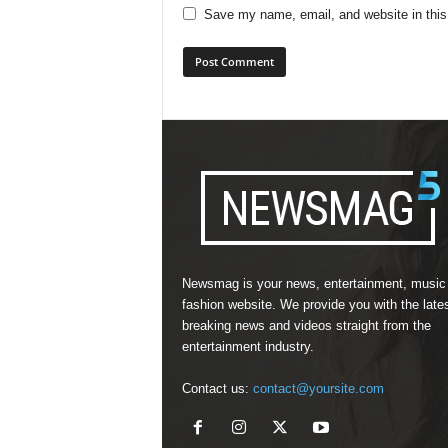
Save my name, email, and website in this
Newsmag is your news, entertainment, music
fashion website. We provide you with the late
breaking news and videos straight from the
entertainment industry.
Contact us:
contact@yoursite.com