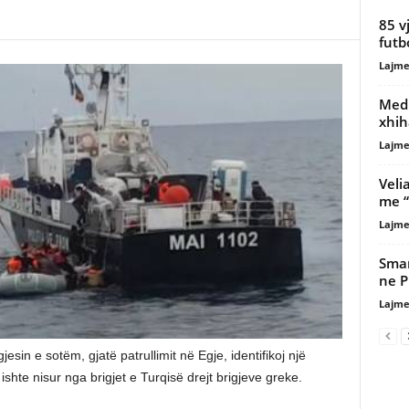
85 v
futb
Lajme
Medi
xhih
Lajme
Veli
me “
Lajme
Smar
ne P
Lajme
sin e sotëm, gjatë patrullimit në Egje, identifikoj një
te nisur nga brigjet e Turqisë drejt brigjeve greke.