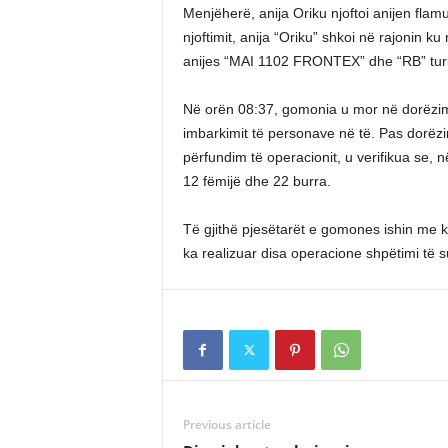
Menjëherë, anija Oriku njoftoi anijen flam
njoftimit, anija “Oriku” shkoi në rajonin 
anijes “MAI 1102 FRONTEX” dhe “RB” tur
Në orën 08:37, gomonia u mor në dorëzim 
imbarkimit të personave në të. Pas dorëz
përfundim të operacionit, u verifikua se, 
12 fëmijë dhe 22 burra.
Të gjithë pjesëtarët e gomones ishin me ko
ka realizuar disa operacione shpëtimi të
Previous article