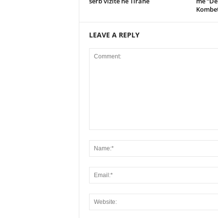
serb vizite ne Tirane
me “De
Kombet
LEAVE A REPLY