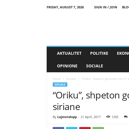
FRIDAY, AUGUST 7, 2026
SIGN IN / JOIN
BLO
AKTUALITET
POLITIKE
EKON
OPINIONE
SOCIALE
Home
Sociale
“Oriku”, shpeton gomonen me 51 e
SOCIALE
“Oriku”, shpeton
siriane
By
Lajmetshqip
-
21 April, 2017
1292