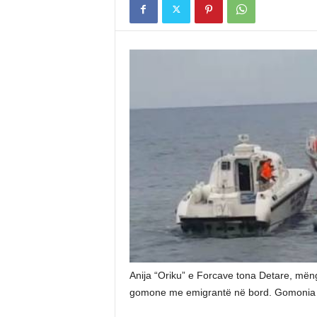
Anija “Oriku” e Forcave tona Detare, mëngje
gomone me emigrantë në bord. Gomonia ish