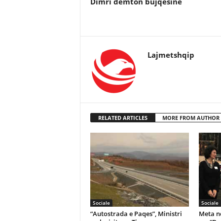
Dimri demton bujqesine
Lajmetshqip
RELATED ARTICLES
MORE FROM AUTHOR
Sociale
Sociale
“Autostrada e Paqes”, Ministri
Meta nd