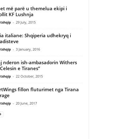
jet më parë u themelua ekipi i
ollit KF Lushnja
tshqip
-
29 July, 2015
a italiane: Shqiperia udhekryq i
adisteve
tshqip
-
3 January, 2016
aj nderon ish-ambasadorin Withers
Celesin e Tiranes”
tshqip
-
22 October, 2015
tWings fillon fluturimet nga Tirana
rage
tshqip
-
20 June, 2017