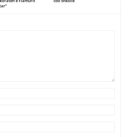
koraten e Flamurit
cdo shkolle
ar”