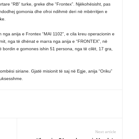
urtare “RB” turke, greke dhe “Frontex”. Njëkohësisht, pas
ku ndodhej gomonia dhe ofroi ndihmë deri në mbërritjen e
ke.
nga anija e Frontex “MAI 1102”, e cila kreu operacionin e
imit, nga të dhënat e marra nga anija e “FRONTEX”, në
në bordin e gomones ishin 51 persona, nga të cilët, 17 gra,
mbësi siriane. Gjatë misionit të saj në Egje, anija “Oriku”
 suksesshme.
Next article