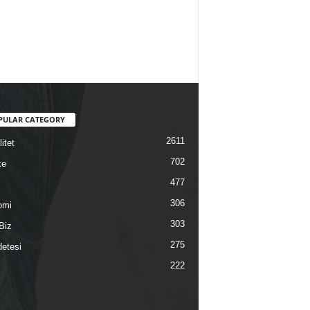
PULAR CATEGORY
2611
itet
702
ke
477
306
omi
303
Biz
275
etesi
222