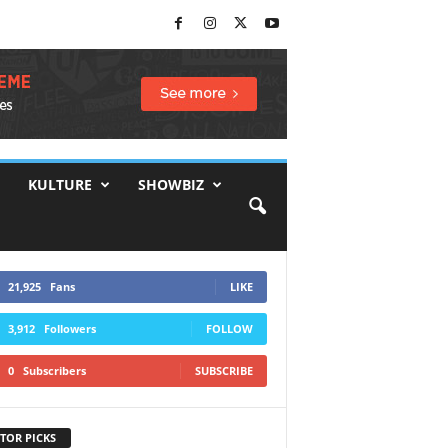
KULTURE
SHOWBIZ
21,925
Fans
LIKE
3,912
Followers
FOLLOW
0
Subscribers
SUBSCRIBE
TOR PICKS