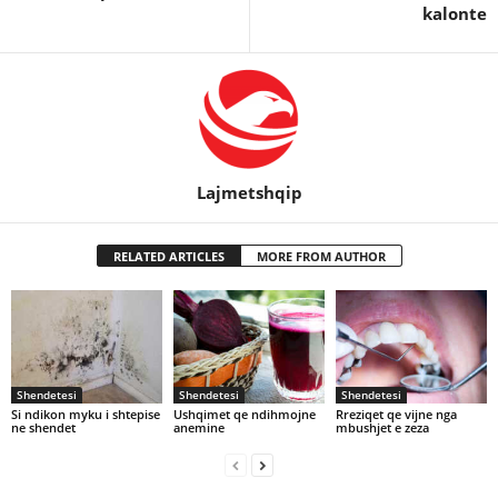
kalonte
Lajmetshqip
RELATED ARTICLES
MORE FROM AUTHOR
Shendetesi
Shendetesi
Shendetesi
Si ndikon myku i shtepise
Ushqimet qe ndihmojne
Rreziqet qe vijne nga
ne shendet
anemine
mbushjet e zeza