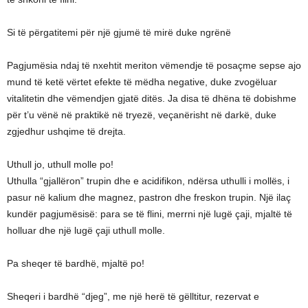
Si të përgatitemi për një gjumë të mirë duke ngrënë
Pagjumësia ndaj të nxehtit meriton vëmendje të posaçme sepse ajo
mund të ketë vërtet efekte të mëdha negative, duke zvogëluar
vitalitetin dhe vëmendjen gjatë ditës. Ja disa të dhëna të dobishme
për t’u vënë në praktikë në tryezë, veçanërisht në darkë, duke
zgjedhur ushqime të drejta.
Uthull jo, uthull molle po!
Uthulla “gjallëron” trupin dhe e acidifikon, ndërsa uthulli i mollës, i
pasur në kalium dhe magnez, pastron dhe freskon trupin. Një ilaç
kundër pagjumësisë: para se të flini, merrni një lugë çaji, mjaltë të
holluar dhe një lugë çaji uthull molle.
Pa sheqer të bardhë, mjaltë po!
Sheqeri i bardhë “djeg”, me një herë të gëlltitur, rezervat e