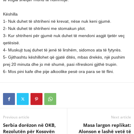
Këshilla
1- Nuk duhet të shtriheni në krevat, nëse nuk keni gjumë.
2- Nuk duhet të shtriheni me stomakun plot.
3- Kur shtriheni për gjumë nuk duhet të mendoni asgjë tjetër veç
qetësisë.
4- Muskujt tuaj duhet të jenë të lirshëm, sidomos ata të fytyrës.
5- Gjithashtu këshillohet që gjatë ditës, mbas drekës, një pushim
prej 20 minuta dhe jo më shumë, pasi rifreskoni gjithë trupin.
6- Mos pini kafe dhe pije alkoolike pesë ora para se të flini.
Previous article
Next article
Serbia dorëzon në OKB,
Masa largon replikat:
Rezolutën për Kosovën
Alonson e lashë vetë të