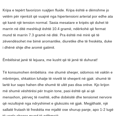
Kripa e tepërt favorizon ruajtjen fluide. Kripa është e dëmshme jo
vetëm për njerëzit që vuajnë nga hipertensioni arterial por edhe ata
që kanë një tension normal. Sasia mesatare e kripës që duhet të
marrin në ditë meshkujt është 10.4 gramë, ndërkohë që fermat
mund të marrin 7.3 gramë në ditë. Pra është më mirë që të
zëvendësohet me bimë aromantike, diuretike dhe të freskëta, duke
i dhënë shije dhe aromë gatimit.
Ëmbëlsirat janë të lejuara, me kusht që të jenë të duhurat!
Të konsumohen ëmbëlsira me shumë sheqer, sidomos në vaktin e
mbrëmjes, shkakton luhatje të nivelit të sheqerit në gjak: shumë të
lartë kur sapo hahen dhe shumë të ulët pas disa orëve. Kjo krijon
më shumë vështirësi për trupin tone, pasi është që ai që
menaxhon, përveç të nxehtë, edhe dobësitë dhe tensionet nervore
që rezultojnë nga ndryshimet e glukozës në gjak. Megjithatë, një
sallatë frutash të freskëta me mjaltë ose shurup panje, apo 1-2 lugë
të vogla sheqer mund të ndihmojë.