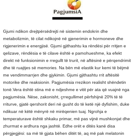
Gjumi ndikon drejtpërsëdrejti në sistemin endokrin dhe
metabolizmin, të cilat ndikojnë në gjenerimin e hormoneve dhe
rigjenerimin e energjisë. Gjumi gjithashtu ka rëndësi për rritjen e
qelizave, rëndësia e të cilave është e pamohueshme, ka efekt
direkt në funksionimin e rregullt të trurit, në aftësinë e përqendrimit
dhe të ruajtjes së memories. Na bën më elastik kur kemi të bëjmë
me vendimmarrjen dhe gjykimin. Gjumi gjithashtu rrit aftësitë
motorike dhe reaksionin. Pagjumësia rrezikon realisht shëndetin
tonë.Vera është stina më e ndjeshme e vitit për ata që vuajnë nga
pagjumësia. Nëse, zakonisht, çrregullimet përfshijnë 20% të të
rriturve, gjatë qershorit deri në gusht do të ketë një dyfishim, duke
ndikuar në këtë mënyrë në mirëqenien tuaj. Ngrohja e
temperaturave është shkaku primar, më pas vijnë mushkonjat dhe
zhurmat e ardhura nga jashtë. Edhe orët e ditës kanë disa
përgjegjësi: sa më të gjata bëhen ditët të, aq më pak melatonin