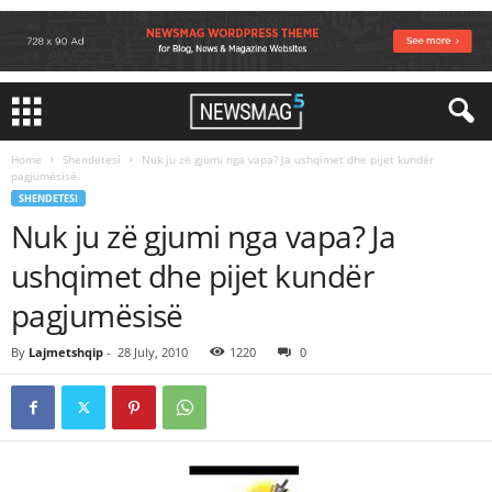
Home
Shendetesi
Nuk ju zë gjumi nga vapa? Ja ushqimet dhe pijet kundër
pagjumësisë
SHENDETESI
Nuk ju zë gjumi nga vapa? Ja
ushqimet dhe pijet kundër
pagjumësisë
By
Lajmetshqip
-
28 July, 2010
1220
0