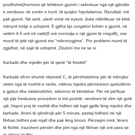
prodhohet(hormoni që lehtëson gjumin i sekretuar nga një gjëndër
e vendosur në zonën e trurit, të quajtur hipotalamus. Rezultati: më
pak gjumë. Në verë, ulesh vonë në tryezë, duke ndërlikuar në këtë
mënyrë tretje e ushqimit. E gjitha kjo zvogëlon kohën e gjumit, në
vetëm 4-5 orë në natë(8 orë normalja e një gjumi të rregullt), ose
mund të jetë një gjumë me “mikrorizgjime”. Por problemi mund të
zgjidhet, në sajë të ushqimit. Zbuloni me ne se si.
Karkade dhe mjedër për të qenë “të freskët”
Karkade ofron shumë vitaminë C, të përshtatshme për të mbrojtur
veten nga të nxehtit e verës, ndërsa mjedra përmirëson qarkullimin
e gjakut dhe ndalonafshin, sidomos të këmbëve. Për në përftuar
një pije freskuese procedoni si më poshtë: vendosni të vlim një gotë
ujë, hiqeni prej të nxehtit dhe hidhini një lugë gjelle lëng mjedre dhe
karkade, lëreni të qëndrojë për 5 minuta, pastaj hidheni në një
filxhan,hidhini pak mjalt dhe pak lëng limoni. Përziejini mirë, lëreni
të ftohtë, trazoheni përsëri dhe pini nga një filxhan një orë para se
të shkoni të flini.