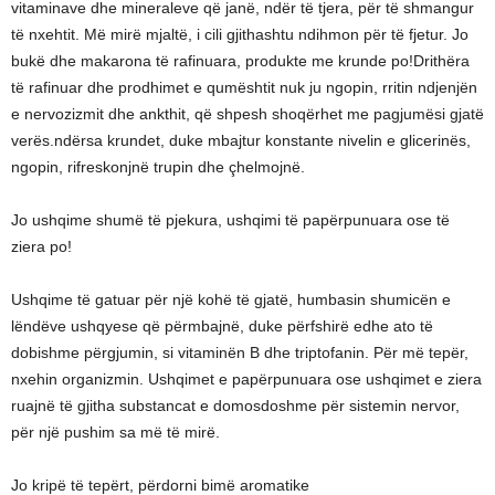
vitaminave dhe mineraleve që janë, ndër të tjera, për të shmangur
të nxehtit. Më mirë mjaltë, i cili gjithashtu ndihmon për të fjetur. Jo
bukë dhe makarona të rafinuara, produkte me krunde po!Drithëra
të rafinuar dhe prodhimet e qumështit nuk ju ngopin, rritin ndjenjën
e nervozizmit dhe ankthit, që shpesh shoqërhet me pagjumësi gjatë
verës.ndërsa krundet, duke mbajtur konstante nivelin e glicerinës,
ngopin, rifreskonjnë trupin dhe çhelmojnë.
Jo ushqime shumë të pjekura, ushqimi të papërpunuara ose të
ziera po!
Ushqime të gatuar për një kohë të gjatë, humbasin shumicën e
lëndëve ushqyese që përmbajnë, duke përfshirë edhe ato të
dobishme përgjumin, si vitaminën B dhe triptofanin. Për më tepër,
nxehin organizmin. Ushqimet e papërpunuara ose ushqimet e ziera
ruajnë të gjitha substancat e domosdoshme për sistemin nervor,
për një pushim sa më të mirë.
Jo kripë të tepërt, përdorni bimë aromatike