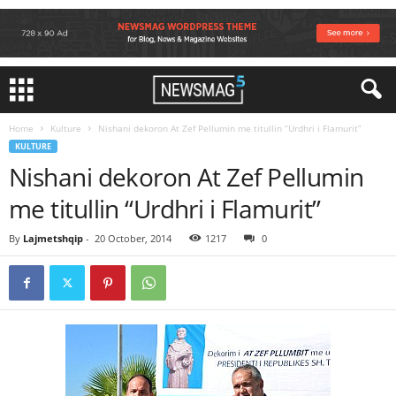
Home
Kulture
Nishani dekoron At Zef Pellumin me titullin “Urdhri i Flamurit”
KULTURE
Nishani dekoron At Zef Pellumin
me titullin “Urdhri i Flamurit”
By
Lajmetshqip
-
20 October, 2014
1217
0