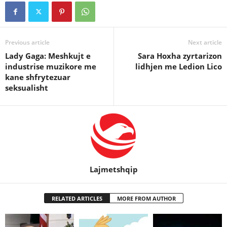
Previous article
Next article
Lady Gaga: Meshkujt e
Sara Hoxha zyrtarizon
industrise muzikore me
lidhjen me Ledion Lico
kane shfrytezuar
seksualisht
Lajmetshqip
RELATED ARTICLES
MORE FROM AUTHOR