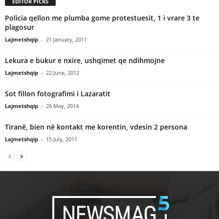
EDITOR PICKS
Policia qellon me plumba gome protestuesit, 1 i vrare 3 te
plagosur
Lajmetshqip
-
21 January, 2011
Lekura e bukur e nxire, ushqimet qe ndihmojne
Lajmetshqip
-
22 June, 2012
Sot fillon fotografimi i Lazaratit
Lajmetshqip
-
26 May, 2014
Tiranë, bien në kontakt me korentin, vdesin 2 persona
Lajmetshqip
-
15 July, 2011