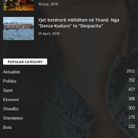
30 July, 2018
Yjet botërorë mblidhen në Tiranë. Nga
“Danza Kuduro” te “Despacito”
25 April, 2018
POPULAR CATEGORY
2611
Aktualitet
702
Politike
477
Sport
306
Ekonomi
303
ShowBiz
275
Shendetesi
222
Bota