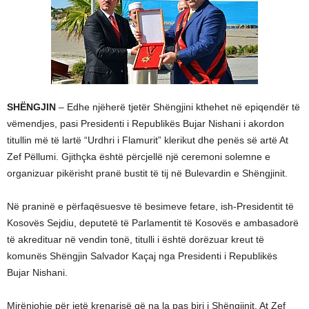
SHËNGJIN
– Edhe njëherë tjetër Shëngjini kthehet në epiqendër të
vëmendjes, pasi Presidenti i Republikës Bujar Nishani i akordon
titullin më të lartë “Urdhri i Flamurit” klerikut dhe penës së artë At
Zef Pëllumi. Gjithçka është përcjellë një ceremoni solemne e
organizuar pikërisht pranë bustit të tij në Bulevardin e Shëngjinit.
Në praninë e përfaqësuesve të besimeve fetare, ish-Presidentit të
Kosovës Sejdiu, deputetë të Parlamentit të Kosovës e ambasadorë
të akredituar në vendin tonë, titulli i është dorëzuar kreut të
komunës Shëngjin Salvador Kaçaj nga Presidenti i Republikës
Bujar Nishani.
Mirënjohje për jetë krenarisë që na la pas biri i Shëngjinit, At Zef