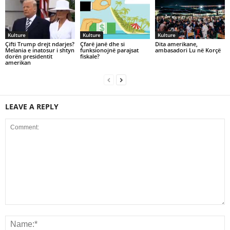
Kulture
Kulture
Kulture
Çifti Trump drejt ndarjes?
Çfarë janë dhe si
Dita amerikane,
Melania e inatosur i shtyn
funksionojnë parajsat
ambasadori Lu në Korçë
dorën presidentit
fiskale?
amerikan
LEAVE A REPLY