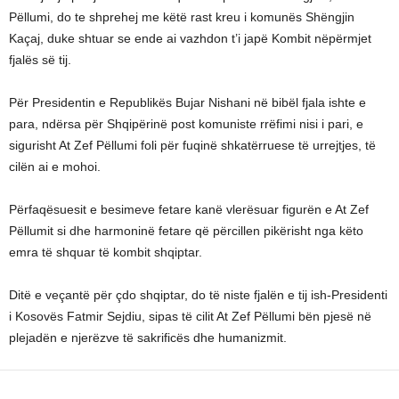
Pëllumi, do te shprehej me këtë rast kreu i komunës Shëngjin
Kaçaj, duke shtuar se ende ai vazhdon t’i japë Kombit nëpërmjet
fjalës së tij.
Për Presidentin e Republikës Bujar Nishani në bibël fjala ishte e
para, ndërsa për Shqipërinë post komuniste rrëfimi nisi i pari, e
sigurisht At Zef Pëllumi foli për fuqinë shkatërruese të urrejtjes, të
cilën ai e mohoi.
Përfaqësuesit e besimeve fetare kanë vlerësuar figurën e At Zef
Pëllumit si dhe harmoninë fetare që përcillen pikërisht nga këto
emra të shquar të kombit shqiptar.
Ditë e veçantë për çdo shqiptar, do të niste fjalën e tij ish-Presidenti
i Kosovës Fatmir Sejdiu, sipas të cilit At Zef Pëllumi bën pjesë në
plejadën e njerëzve të sakrificës dhe humanizmit.