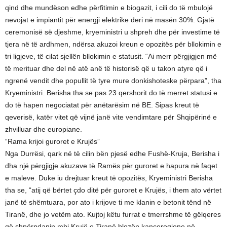
qind dhe mundëson edhe përfitimin e biogazit, i cili do të mbulojë
nevojat e impiantit për energji elektrike deri në masën 30%. Gjatë
ceremonisë së djeshme, kryeministri u shpreh dhe për investime të
tjera në të ardhmen, ndërsa akuzoi kreun e opozitës për bllokimin e
tri ligjeve, të cilat sjellën bllokimin e statusit. “Ai merr përgjigjen më
të merituar dhe del në atë anë të historisë që u takon atyre që i
ngrenë vendit dhe popullit të tyre mure donkishoteske përpara”, tha
Kryeministri. Berisha tha se pas 23 qershorit do të merret statusi e
do të hapen negociatat për anëtarësim në BE. Sipas kreut të
qeverisë, katër vitet që vijnë janë vite vendimtare për Shqipërinë e
zhvilluar dhe europiane.
“Rama krijoi guroret e Krujës”
Nga Durrësi, qark në të cilin bën pjesë edhe Fushë-Kruja, Berisha i
dha një përgjigje akuzave të Ramës për guroret e hapura në faqet
e maleve. Duke iu drejtuar kreut të opozitës, Kryeministri Berisha
tha se, “atij që bërtet çdo ditë për guroret e Krujës, i them ato vërtet
janë të shëmtuara, por ato i krijove ti me klanin e betonit tënd në
Tiranë, dhe jo vetëm ato. Kujtoj këtu furrat e tmerrshme të gëlqeres
që shpërndanin mbi Krujë e Tiranë blozën kancerogjene në