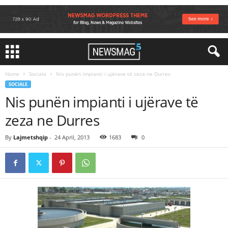
Home
Sociale
Nis punën impianti i ujërave të zeza ne Durres
SOCIALE
Nis punën impianti i ujërave të
zeza ne Durres
By
Lajmetshqip
-
24 April, 2013
1683
0