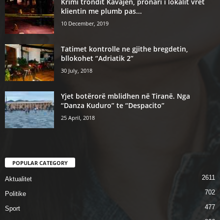
Krimi trondit Kavajen, pronari i lokalit vret
klientin me plumb pas...
10 December, 2019
Tatimet kontrolle ne gjithe bregdetin,
bllokohet “Adriatik 2”
30 July, 2018
Yjet botërorë mblidhen në Tiranë. Nga
“Danza Kuduro” te “Despacito”
25 April, 2018
POPULAR CATEGORY
2611
Aktualitet
702
Politike
477
Sport