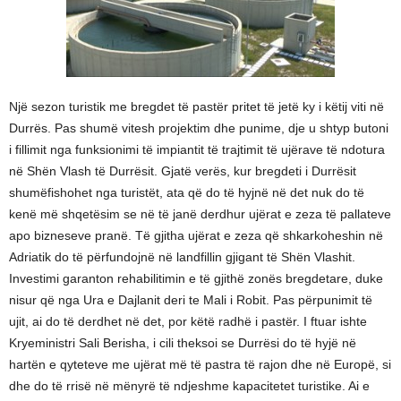
Një sezon turistik me bregdet të pastër pritet të jetë ky i këtij viti në
Durrës. Pas shumë vitesh projektim dhe punime, dje u shtyp butoni
i fillimit nga funksionimi të impiantit të trajtimit të ujërave të ndotura
në Shën Vlash të Durrësit. Gjatë verës, kur bregdeti i Durrësit
shumëfishohet nga turistët, ata që do të hyjnë në det nuk do të
kenë më shqetësim se në të janë derdhur ujërat e zeza të pallateve
apo bizneseve pranë. Të gjitha ujërat e zeza që shkarkoheshin në
Adriatik do të përfundojnë në landfillin gjigant të Shën Vlashit.
Investimi garanton rehabilitimin e të gjithë zonës bregdetare, duke
nisur që nga Ura e Dajlanit deri te Mali i Robit. Pas përpunimit të
ujit, ai do të derdhet në det, por këtë radhë i pastër. I ftuar ishte
Kryeministri Sali Berisha, i cili theksoi se Durrësi do të hyjë në
hartën e qyteteve me ujërat më të pastra të rajon dhe në Europë, si
dhe do të rrisë në mënyrë të ndjeshme kapacitetet turistike. Ai e