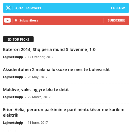
3,912
Followers
FOLLOW
0
Subscribers
SUBSCRIBE
EDITOR PICKS
Boterori 2014, Shqipëria mund Slloveninë, 1-0
Lajmetshqip
-
17 October, 2012
Aksidentohen 2 makina luksoze ne mes te bulevardit
Lajmetshqip
-
26 May, 2017
Maldive, valet ngjyre blu te detit
Lajmetshqip
-
22 March, 2012
Erion Veliaj peruron parkimin e parë nëntokësor me karikim
elektrik
Lajmetshqip
-
11 June, 2017