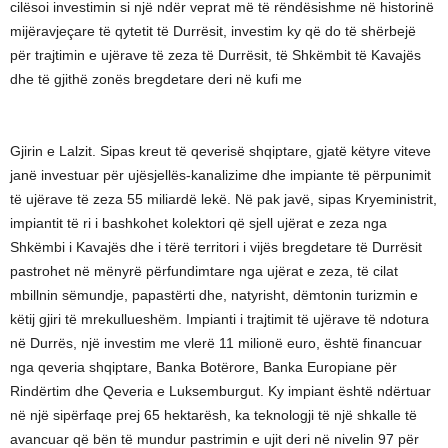
cilësoi investimin si një ndër veprat më të rëndësishme në historinë
mijëravjeçare të qytetit të Durrësit, investim ky që do të shërbejë
për trajtimin e ujërave të zeza të Durrësit, të Shkëmbit të Kavajës
dhe të gjithë zonës bregdetare deri në kufi me
Gjirin e Lalzit. Sipas kreut të qeverisë shqiptare, gjatë këtyre viteve
janë investuar për ujësjellës-kanalizime dhe impiante të përpunimit
të ujërave të zeza 55 miliardë lekë. Në pak javë, sipas Kryeministrit,
impiantit të ri i bashkohet kolektori që sjell ujërat e zeza nga
Shkëmbi i Kavajës dhe i tërë territori i vijës bregdetare të Durrësit
pastrohet në mënyrë përfundimtare nga ujërat e zeza, të cilat
mbillnin sëmundje, papastërti dhe, natyrisht, dëmtonin turizmin e
këtij gjiri të mrekullueshëm. Impianti i trajtimit të ujërave të ndotura
në Durrës, një investim me vlerë 11 milionë euro, është financuar
nga qeveria shqiptare, Banka Botërore, Banka Europiane për
Rindërtim dhe Qeveria e Luksemburgut. Ky impiant është ndërtuar
në një sipërfaqe prej 65 hektarësh, ka teknologji të një shkalle të
avancuar që bën të mundur pastrimin e ujit deri në nivelin 97 për