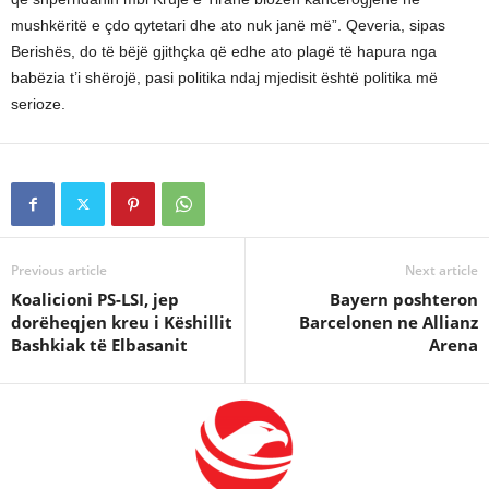
mushkëritë e çdo qytetari dhe ato nuk janë më”. Qeveria, sipas
Berishës, do të bëjë gjithçka që edhe ato plagë të hapura nga
babëzia t’i shërojë, pasi politika ndaj mjedisit është politika më
serioze.
Previous article
Next article
Koalicioni PS-LSI, jep
Bayern poshteron
dorëheqjen kreu i Këshillit
Barcelonen ne Allianz
Bashkiak të Elbasanit
Arena