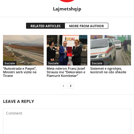
Lajmetshqip
RELATED ARTICLES
MORE FROM AUTHOR
Sociale
Sociale
Sociale
“Autostrada e Paqes”,
Meta nderon Franz Josef
Sistemet e ngrohjes,
Ministri serb vizite ne
Strauss me “Dekoraten e
kontroll ne cdo shkolle
Tirane
Flamurit Kombetar”
LEAVE A REPLY