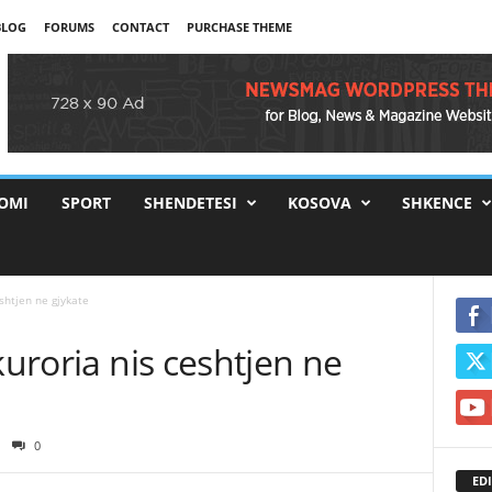
BLOG
FORUMS
CONTACT
PURCHASE THEME
OMI
SPORT
SHENDETESI
KOSOVA
SHKENCE
eshtjen ne gjykate
kuroria nis ceshtjen ne
0
EDI