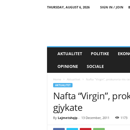
THURSDAY, AUGUST 6, 2026
SIGN IN / JOIN
AKTUALITET
POLITIKE
EKON
OPINIONE
SOCIALE
Home
Aktualitet
Nafta “Virgin”, prokuroria nis c
AKTUALITET
Nafta “Virgin”, pro
gjykate
By
Lajmetshqip
-
13 December, 2011
1173