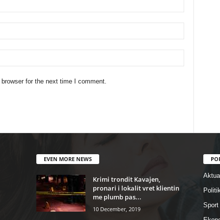
 browser for the next time I comment.
EVEN MORE NEWS
PO
Aktual
Krimi trondit Kavajen,
pronari i lokalit vret klientin
Politi
me plumb pas...
Sport
10 December, 2019
Ekon