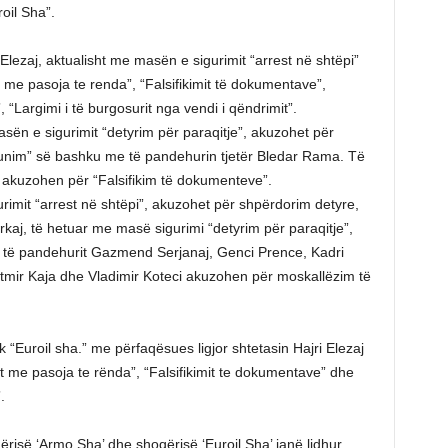
roil Sha”.
Elezaj, aktualisht me masën e sigurimit “arrest në shtëpi”
 me pasoja te renda”, “Falsifikimit të dokumentave”,
 “Largimi i të burgosurit nga vendi i qëndrimit”.
asën e sigurimit “detyrim për paraqitje”, akuzohet për
unim” së bashku me të pandehurin tjetër Bledar Rama. Të
akuzohen për “Falsifikim të dokumenteve”.
imit “arrest në shtëpi”, akuzohet për shpërdorim detyre,
aj, të hetuar me masë sigurimi “detyrim për paraqitje”,
 të pandehurit Gazmend Serjanaj, Genci Prence, Kadri
Fatmir Kaja dhe Vladimir Koteci akuzohen për moskallëzim të
 “Euroil sha.” me përfaqësues ligjor shtetasin Hajri Elezaj
 me pasoja te rënda”, “Falsifikimit te dokumentave” dhe
.
qërisë ‘Armo Sha’ dhe shoqërisë ‘Euroil Sha’ janë lidhur