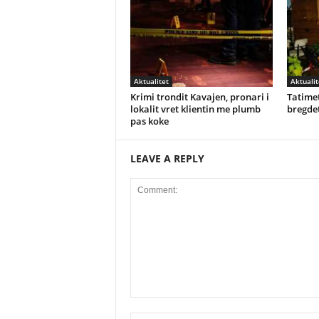
Aktualitet
Aktualit
Krimi trondit Kavajen, pronari i
Tatimet
lokalit vret klientin me plumb
bregdet
pas koke
LEAVE A REPLY