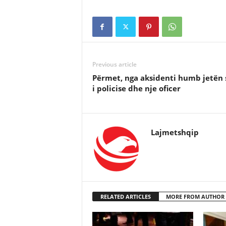
Previous article
Përmet, nga aksidenti humb jetën 
i policise dhe nje oficer
Lajmetshqip
RELATED ARTICLES
MORE FROM AUTHOR