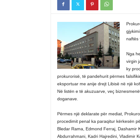
Prokur
gjykimi
naftës 
Nga het
virgin 
ky prod
prokurorisë, të pandehurit përmes falsifiki
eksportuar me anije drejt Libisë në një ko
Në listën e të akuzuarve, veç biznesmenë
doganave.
Përmes një deklarate për mediat, Prokurori
procedimit penal ka paraqitur kërkesën për
Bledar Rama, Edmond Ferraj, Dashamir Ka
Abdurrahmani, Kadri Hajredini, Vladimir K