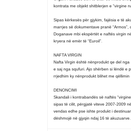
kontrata me objekt shitblerjen e “virgine 
Sipas kërkesës për gjykim, fajësia e të a
marrjes së dokumentave pranë “Armos”, d
Doganave mbi ekspërtët e naftës virgin n
kryera në emër të “Euroil”.
NAFTA VIRGIN
Nafta Virgin është nënprodukt qe del nga r
e saj nga squfuri. Ajo shërben si lëndë e 
rrjedhim ky nënprodukt blihet me qëllimin 
DENONCIMI
Skandali i kontrabandës së naftës “virgine”
sipas të cilit, përgjatë viteve 2007-2009 në
vendas edhe pse ishte produkt i destinuar p
dëshmojë në gjyqin ndaj 16 të akuzuarve.