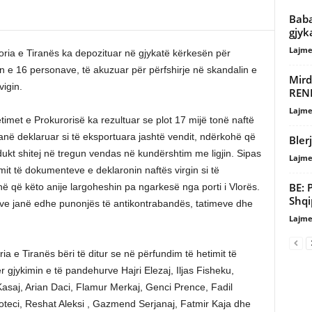
Baba
gjyk
Lajme
oria e Tiranës ka depozituar në gjykatë kërkesën për
n e 16 personave, të akuzuar për përfshirje në skandalin e
Mird
vigin.
RENE
Lajme
imet e Prokurorisë ka rezultuar se plot 17 mijë tonë naftë
janë deklaruar si të eksportuara jashtë vendit, ndërkohë që
Bler
ukt shitej në tregun vendas në kundërshtim me ligjin. Sipas
Lajme
mit të dokumenteve e deklaronin naftës virgin si të
BE: 
hë që këto anije largoheshin pa ngarkesë nga porti i Vlorës.
Shqi
ve janë edhe punonjës të antikontrabandës, tatimeve dhe
Lajme
a e Tiranës bëri të ditur se në përfundim të hetimit të
 gjykimin e të pandehurve Hajri Elezaj, Iljas Fisheku,
saj, Arian Daci, Flamur Merkaj, Genci Prence, Fadil
oteci, Reshat Aleksi , Gazmend Serjanaj, Fatmir Kaja dhe