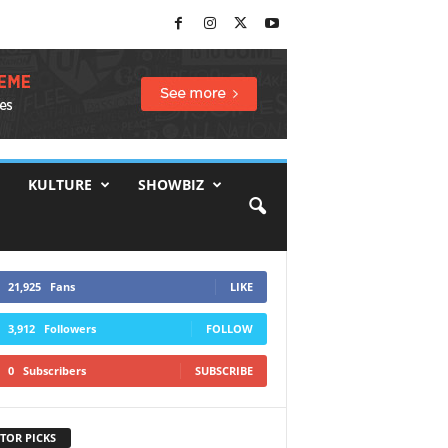
KULTURE
SHOWBIZ
21,925
Fans
LIKE
3,912
Followers
FOLLOW
0
Subscribers
SUBSCRIBE
TOR PICKS