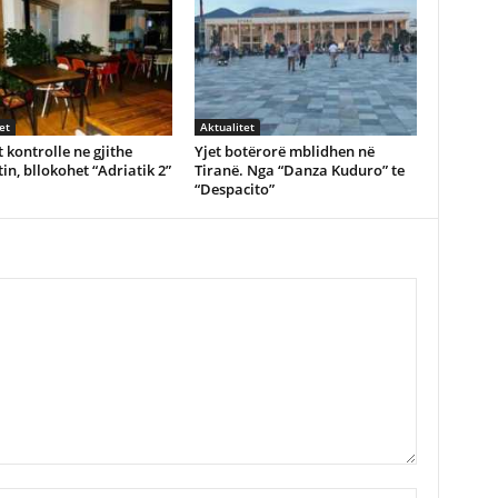
et
Aktualitet
 kontrolle ne gjithe
Yjet botërorë mblidhen në
in, bllokohet “Adriatik 2”
Tiranë. Nga “Danza Kuduro” te
“Despacito”