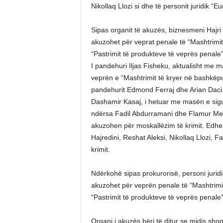
Nikollaq Llozi si dhe të personit juridik “Eu
Sipas organit të akuzës, biznesmeni Hajri 
akuzohet për veprat penale të “Mashtrimit
“Pastrimit të produkteve të veprës penale”,
I pandehuri Iljas Fisheku, aktualisht me m
veprën e “Mashtrimit të kryer në bashkëp
pandehurit Edmond Ferraj dhe Arian Daci 
Dashamir Kasaj, i hetuar me masën e sigur
ndërsa Fadil Abdurramani dhe Flamur Merk
akuzohen për moskallëzim të krimit. Edhe
Hajredini, Reshat Aleksi, Nikollaq Llozi, 
krimit.
Ndërkohë sipas prokurorisë, personi juridik
akuzohet për veprën penale të “Mashtrimit
“Pastrimit të produkteve të veprës penale”
Organi i akuzës bëri të ditur se midis sho