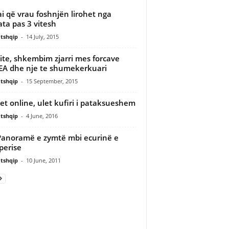
i që vrau foshnjën lirohet nga
ata pas 3 vitesh
tshqip
-
14 July, 2015
ite, shkembim zjarri mes forcave
A dhe nje te shumekerkuari
tshqip
-
15 September, 2015
jet online, ulet kufiri i pataksueshem
tshqip
-
4 June, 2016
Panoramë e zymtë mbi ecurinë e
perise
tshqip
-
10 June, 2011