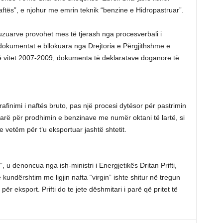
naftës”, e njohur me emrin teknik “benzine e Hidropastruar”.
kuzuarve provohet mes të tjerash nga procesverbali i
okumentat e bllokuara nga Drejtoria e Përgjithshme e
ë vitet 2007-2009, dokumenta të deklaratave doganore të
afinimi i naftës bruto, pas një procesi dytësor për pastrimin
parë për prodhimin e benzinave me numër oktani të lartë, si
e vetëm për t’u eksportuar jashtë shtetit.
, u denoncua nga ish-ministri i Energjetikës Dritan Prifti,
 kundërshtim me ligjin nafta “virgin” ishte shitur në tregun
ër eksport. Prifti do te jete dëshmitari i parë që pritet të