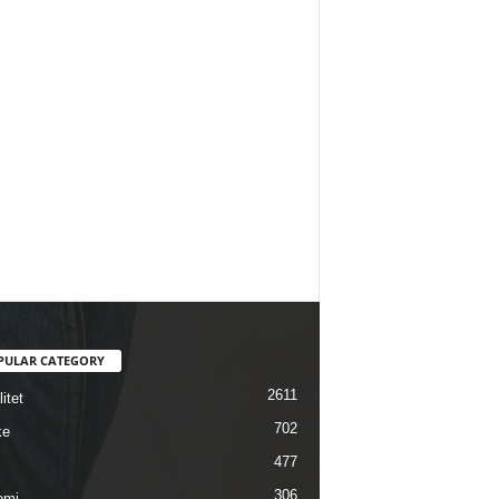
PULAR CATEGORY
2611
itet
702
ke
477
306
omi