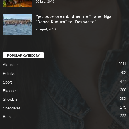
30 July, 2018
Yjet botërorë mblidhen në Tiranë. Nga
“Danza Kuduro” te “Despacito”
25 April, 2018
POPULAR CATEGORY
2611
Aktualitet
702
Politike
477
Sport
306
Ekonomi
303
ShowBiz
275
Shendetesi
222
Bota