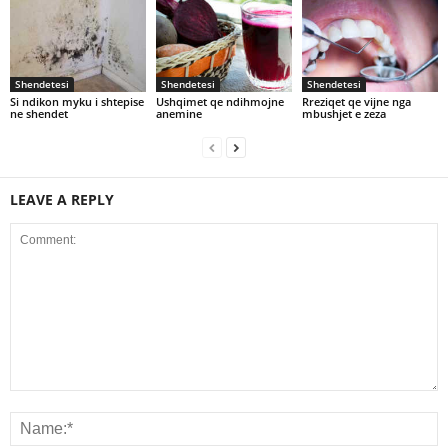
Shendetesi
Shendetesi
Shendetesi
Si ndikon myku i shtepise
Ushqimet qe ndihmojne
Rreziqet qe vijne nga
ne shendet
anemine
mbushjet e zeza
LEAVE A REPLY