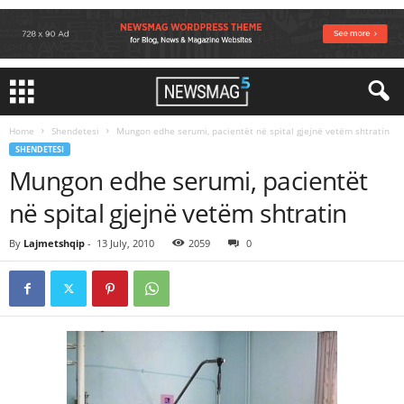
Home
Shendetesi
Mungon edhe serumi, pacientët në spital gjejnë vetëm shtratin
SHENDETESI
Mungon edhe serumi, pacientët
në spital gjejnë vetëm shtratin
By
Lajmetshqip
-
13 July, 2010
2059
0