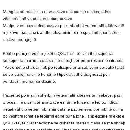
Mangësi në realizimin e analizave e si pasojë e kësaj edhe
vështirësi në vendosjen e diagnozave.
Madje, vendosja e diagnozave po realizohet vetëm falë aftësive të
mjekëve, pasi analizat dhe ekzaminimet në spital në shumicën e
rasteve mungojnë.
Këtë e pohojnë vetë mjekët e QSUT-së, të cilët theksojnë se
kërkojnë të marrin masa sa më shpejt për përmirësimin e situatës.
“Pacientët e shtruar nuk po realizojnë analizat. Jemi përballë faktit
se po punojmë si në kohën e Hipokratit dhe diagnozat po i
vendosim me hamendësime.
Pacientët po marrin shërbim vetëm falë aftësive të mjekëve, pasi
procesi i realizimit të analizave është në krizë dhe kjo po ndikon
negativisht jo vetëm mbi shëndetin e pacientëve, por mbi të gjitha
po vështirësohet së tepërmi edhe puna jonë”, shpjegojnë mjekët e
QSUT-së, të cilët theksojnë se duhet të merren masa sa më shpejt