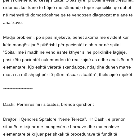
për t’i dhënë fund kësaj situate. Sipas tyre, problemi vështirësohet,
sidomos kur kanë të bëjnë me sëmundje tepër specifike që duhet
në mënyrë të domosdoshme që të vendosen diagnozat me anë të
analizave.
Madje problemi, po sipas mjekëve, bëhet akoma më evident kur
këto mangësi janë pikërisht për pacientët e shtruar në spital.
“Spitali më i madh në vend është kthyer si në poliklinikë lagjeje,
pasi këtu pacientët nuk munden të realizojnë as edhe analizën më
elementare. Kjo është vërtetë skandaloze, ndaj dhe duhen marrë
masa sa më shpejt për të përmirësuar situatën”, theksojnë mjekët.
*******************
Dashi: Përmirësimi i situatës, brenda qershorit
Drejtori i Qendrës Spitalore “Nënë Tereza”, Ilir Dashi, e pranon
situatën e krijuar me mungesën e barnave dhe materialeve
elementare të krijuar për shkak të procedurave të fundit të