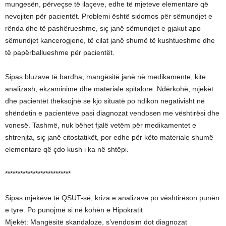
mungesën, përveçse të ilaçeve, edhe të mjeteve elementare që
nevojiten për pacientët. Problemi është sidomos për sëmundjet e
rënda dhe të pashërueshme, siç janë sëmundjet e gjakut apo
sëmundjet kancerogjene, të cilat janë shumë të kushtueshme dhe
të papërballueshme për pacientët.
Sipas bluzave të bardha, mangësitë janë në medikamente, kite
analizash, ekzaminime dhe materiale spitalore. Ndërkohë, mjekët
dhe pacientët theksojnë se kjo situatë po ndikon negativisht në
shëndetin e pacientëve pasi diagnozat vendosen me vështirësi dhe
vonesë. Tashmë, nuk bëhet fjalë vetëm për medikamentet e
shtrenjta, siç janë citostatikët, por edhe për këto materiale shumë
elementare që çdo kush i ka në shtëpi.
**************************
Sipas mjekëve të QSUT-së, kriza e analizave po vështirëson punën
e tyre. Po punojmë si në kohën e Hipokratit
Mjekët: Mangësitë skandaloze, s’vendosim dot diagnozat