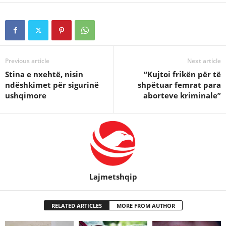
Previous article
Next article
Stina e nxehtë, nisin
“Kujtoi frikën për të
ndëshkimet për sigurinë
shpëtuar femrat para
ushqimore
aborteve kriminale”
Lajmetshqip
RELATED ARTICLES
MORE FROM AUTHOR