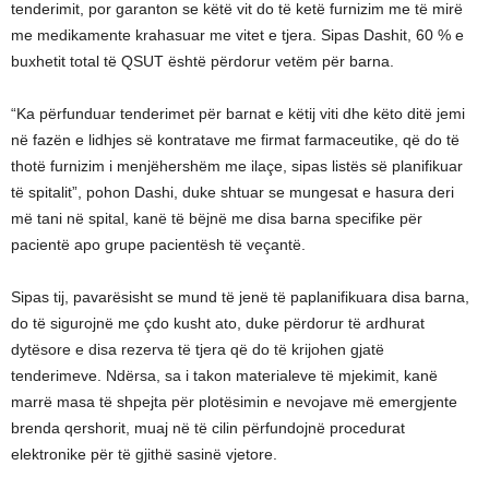
tenderimit, por garanton se këtë vit do të ketë furnizim me të mirë
me medikamente krahasuar me vitet e tjera. Sipas Dashit, 60 % e
buxhetit total të QSUT është përdorur vetëm për barna.
“Ka përfunduar tenderimet për barnat e këtij viti dhe këto ditë jemi
në fazën e lidhjes së kontratave me firmat farmaceutike, që do të
thotë furnizim i menjëhershëm me ilaçe, sipas listës së planifikuar
të spitalit”, pohon Dashi, duke shtuar se mungesat e hasura deri
më tani në spital, kanë të bëjnë me disa barna specifike për
pacientë apo grupe pacientësh të veçantë.
Sipas tij, pavarësisht se mund të jenë të paplanifikuara disa barna,
do të sigurojnë me çdo kusht ato, duke përdorur të ardhurat
dytësore e disa rezerva të tjera që do të krijohen gjatë
tenderimeve. Ndërsa, sa i takon materialeve të mjekimit, kanë
marrë masa të shpejta për plotësimin e nevojave më emergjente
brenda qershorit, muaj në të cilin përfundojnë procedurat
elektronike për të gjithë sasinë vjetore.