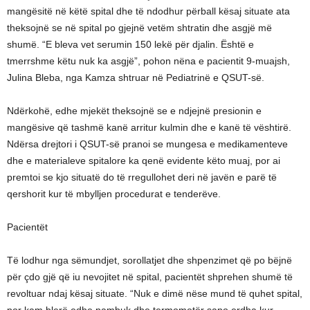
mangësitë në këtë spital dhe të ndodhur përball kësaj situate ata
theksojnë se në spital po gjejnë vetëm shtratin dhe asgjë më
shumë. “E bleva vet serumin 150 lekë për djalin. Është e
tmerrshme këtu nuk ka asgjë”, pohon nëna e pacientit 9-muajsh,
Julina Bleba, nga Kamza shtruar në Pediatrinë e QSUT-së.
Ndërkohë, edhe mjekët theksojnë se e ndjejnë presionin e
mangësive që tashmë kanë arritur kulmin dhe e kanë të vështirë.
Ndërsa drejtori i QSUT-së pranoi se mungesa e medikamenteve
dhe e materialeve spitalore ka qenë evidente këto muaj, por ai
premtoi se kjo situatë do të rregullohet deri në javën e parë të
qershorit kur të mbylljen procedurat e tenderëve.
Pacientët
Të lodhur nga sëmundjet, sorollatjet dhe shpenzimet që po bëjnë
për çdo gjë që iu nevojitet në spital, pacientët shprehen shumë të
revoltuar ndaj kësaj situate. “Nuk e dimë nëse mund të quhet spital,