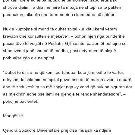
por kam blerë edhe pambuk dhe termometër sapo erdha kur
shtrova djalin. Ta dija më mirë ta mbaja në shtëpi se të paktën
pambukun, alkoolin dhe termometrin i kam edhe në shtëpi.
Nuk e kuptojmë si mund të quhet spital kur këtu kemi vetëm
krevatin dhe konsultën e mjekëve”, – pohon njëri nga prindërit e
pacientëve të vegjël në Pediatri. Gjithashtu, pacientët pohojnë se
shpenzimet janë shumë të mëdha, pasi detyrohen të blejnë
pothuajse çdo gjë në spital.
“Duhet të dini e ne që kemi përfunduar këtu jemi edhe të varfër,
ndryshe do shkonim në spital privat ose do të marrin avionin e parë
dhe të zhdukeshim sa më shpjet nga ky vend që nuk na siguron dot
as mjekimin edhe pse jemi në gjendje të rëndë shëndetësore”, –
pohojnë pacientët.
Mangësitë
Qendra Spitalore Universitare prej disa muajsh ka ndjerë