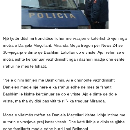
Një tjetër dëshmi tronditëse lidhur me vrasjen e katërfishtë vjen nga
motra e Danjela Meçollarit. Miranda Metja tregon për News 24 se
30-vjeçarja e dinte që Bashkim Latollari do e vriste. Ajo rrefen se e
motra është kërcënuar vazhdimisht nga i dashuri madje dhe është
rrahur në mes të fshatit.
“Ne e dinim lidhjen me Bashkimin. Ai e dhunonte vazhdimisht
Danjelën madje një herë e ka rrahur edhe në mes të fshatit.
Bashkimi e kishte kërcënuar se do e vriste. Ajo e dinte që do e
vriste, ma tha dy ditë pas vitit të ri.”- ka treguar Miranda.
Motra e viktimës rrëfen se Danjela Meçollari kishte lidhje intime me
autorin e vrasjeve prej katër vitesh. Dhe këtë lidhje e dinin të gjithë
edhe familjarët madje edhe burri i saj Belimoni.