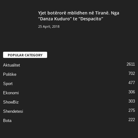
Yjet botërorë mblidhen në Tiranë. Nga
“Danza Kuduro” te “Despacito”
25 April, 2018
POPULAR CATEGORY
2611
Aktualitet
702
Politike
477
Sport
306
Ekonomi
303
ShowBiz
275
Shendetesi
222
Bota