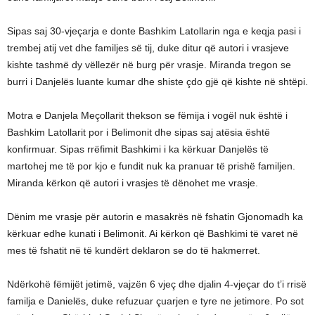
Sipas saj 30-vjeçarja e donte Bashkim Latollarin nga e keqja pasi i
trembej atij vet dhe familjes së tij, duke ditur që autori i vrasjeve
kishte tashmë dy vëllezër në burg për vrasje. Miranda tregon se
burri i Danjelës luante kumar dhe shiste çdo gjë që kishte në shtëpi.
Motra e Danjela Meçollarit thekson se fëmija i vogël nuk është i
Bashkim Latollarit por i Belimonit dhe sipas saj atësia është
konfirmuar. Sipas rrëfimit Bashkimi i ka kërkuar Danjelës të
martohej me të por kjo e fundit nuk ka pranuar të prishë familjen.
Miranda kërkon që autori i vrasjes të dënohet me vrasje.
Dënim me vrasje për autorin e masakrës në fshatin Gjonomadh ka
kërkuar edhe kunati i Belimonit. Ai kërkon që Bashkimi të varet në
mes të fshatit në të kundërt deklaron se do të hakmerret.
Ndërkohë fëmijët jetimë, vajzën 6 vjeç dhe djalin 4-vjeçar do t’i rrisë
familja e Danielës, duke refuzuar çuarjen e tyre ne jetimore. Po sot