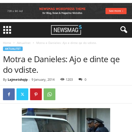
Home
Aktualitet
Motra e Danieles: Ajo e dinte qe do vdiste.
AKTUALITET
Motra e Danieles: Ajo e dinte qe
do vdiste.
By
Lajmetshqip
-
9 January, 2014
1203
0