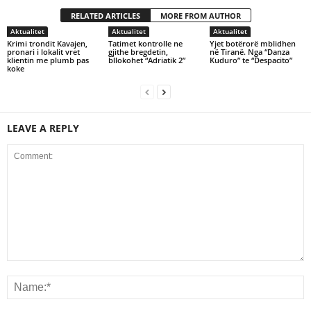
RELATED ARTICLES
MORE FROM AUTHOR
Aktualitet
Aktualitet
Aktualitet
Krimi trondit Kavajen,
Tatimet kontrolle ne
Yjet botërorë mblidhen
pronari i lokalit vret
gjithe bregdetin,
në Tiranë. Nga “Danza
klientin me plumb pas
bllokohet “Adriatik 2”
Kuduro” te “Despacito”
koke
LEAVE A REPLY