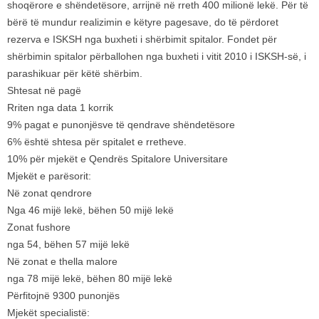
shoqërore e shëndetësore, arrijnë në rreth 400 milionë lekë. Për të
bërë të mundur realizimin e këtyre pagesave, do të përdoret
rezerva e ISKSH nga buxheti i shërbimit spitalor. Fondet për
shërbimin spitalor përballohen nga buxheti i vitit 2010 i ISKSH-së, i
parashikuar për këtë shërbim.
Shtesat në pagë
Rriten nga data 1 korrik
9% pagat e punonjësve të qendrave shëndetësore
6% është shtesa për spitalet e rretheve.
10% për mjekët e Qendrës Spitalore Universitare
Mjekët e parësorit:
Në zonat qendrore
Nga 46 mijë lekë, bëhen 50 mijë lekë
Zonat fushore
nga 54, bëhen 57 mijë lekë
Në zonat e thella malore
nga 78 mijë lekë, bëhen 80 mijë lekë
Përfitojnë 9300 punonjës
Mjekët specialistë: