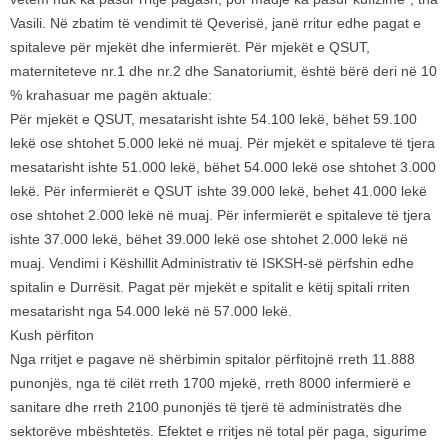
Vasili. Në zbatim të vendimit të Qeverisë, janë rritur edhe pagat e
spitaleve për mjekët dhe infermierët. Për mjekët e QSUT,
materniteteve nr.1 dhe nr.2 dhe Sanatoriumit, është bërë deri në 10
% krahasuar me pagën aktuale:
Për mjekët e QSUT, mesatarisht ishte 54.100 lekë, bëhet 59.100
lekë ose shtohet 5.000 lekë në muaj. Për mjekët e spitaleve të tjera
mesatarisht ishte 51.000 lekë, bëhet 54.000 lekë ose shtohet 3.000
lekë. Për infermierët e QSUT ishte 39.000 lekë, behet 41.000 lekë
ose shtohet 2.000 lekë në muaj. Për infermierët e spitaleve të tjera
ishte 37.000 lekë, bëhet 39.000 lekë ose shtohet 2.000 lekë në
muaj. Vendimi i Këshillit Administrativ të ISKSH-së përfshin edhe
spitalin e Durrësit. Pagat për mjekët e spitalit e këtij spitali rriten
mesatarisht nga 54.000 lekë në 57.000 lekë.
Kush përfiton
Nga rritjet e pagave në shërbimin spitalor përfitojnë rreth 11.888
punonjës, nga të cilët rreth 1700 mjekë, rreth 8000 infermierë e
sanitare dhe rreth 2100 punonjës të tjerë të administratës dhe
sektorëve mbështetës. Efektet e rritjes në total për paga, sigurime