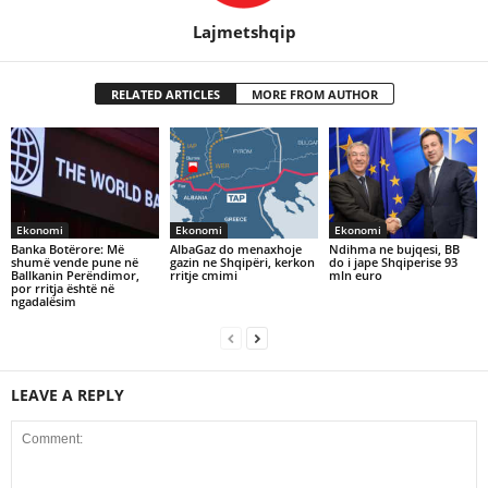
Lajmetshqip
RELATED ARTICLES
MORE FROM AUTHOR
Ekonomi
Ekonomi
Ekonomi
Banka Botërore: Më
AlbaGaz do menaxhoje
Ndihma ne bujqesi, BB
shumë vende pune në
gazin ne Shqipëri, kerkon
do i jape Shqiperise 93
Ballkanin Perëndimor,
rritje cmimi
mln euro
por rritja është në
ngadalësim
LEAVE A REPLY