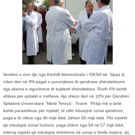
Vendimi u mor dje nga Këshilli Administrativ i ISKSH-së. Sipas tij
rriten deri në 9% pagat e punonjësve të qendrave shëndetësore
nga skema e sigurimeve të kujdesit shëndetësor. Rreth 6% është
shtesa për spitalet e rretheve. Ajo shkon deri në 10% për Qendrën
Spitalore Universitare “Nënë Tereza”, Tiranë. “Rritja më e lartë
është parashikuar për mjekët, të cilët mbulojnë zonat qendrore,
paga e të cilëve nga 46 mijë lekë, bëhen 50 mijë lekë. Për mjekët
që mbulojnë zonat fushore, paga shkon nga 54 në 57 mijë lekë,
ndërsa mjekët që mbulojnë shërbimin në zonat e thella malore, do