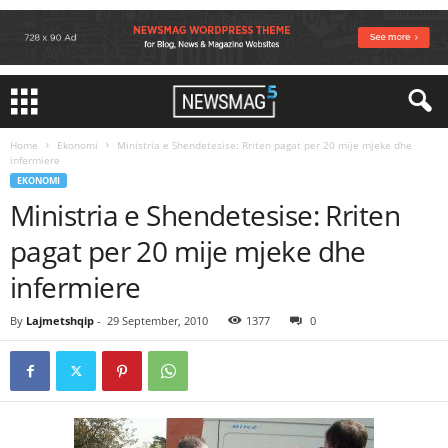
Home
Ekonomi
Ministria e Shendetesise: Rriten pagat per 20 mije mjeke dhe
infermiere
EKONOMI
Ministria e Shendetesise: Rriten
pagat per 20 mije mjeke dhe
infermiere
By
Lajmetshqip
-
29 September, 2010
1377
0