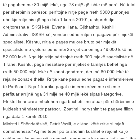
të paguhen me 80 mijë lekë, nga 78 mijë që ishte më parë. Në total
për shërbimin parësor, përfitojnë rritje page rreth 9300 punonjës
dhe kjo rritje nis që nga data 1 korrik 2010”, u shpreh dje
drejtoresha e ISKSH-së, Elvana Hana. Gjithashtu, Këshilli
Administrativ i ISKSH-së, vendosi edhe rritjen e pagave për mjekët
specialistë. Kështu, rritja e pagës mujore bruto për mjekët
specialistë me vjetërsi pune mbi 25 vjet varion nga 49.000 lekë në
52.000 lekë. Nga kjo rritje përfitojnë rreth 300 mjekë specialistë në
Tiranë. Kështu, paga mesatare për mjekët e familjes bëhet nga
rreth 50.000 mijë lekë në zonat qendrore, deri në 80.000 lekë të
reja në zonat e thella. Rritje kanë pasur edhe pagat e infermierëve
të Parësorit. Nga 1 korriku pagat e infermierëve me rritjen e
përfituar arrijnë nga 34 mijë në 40 mijë lekë sipas kategorive.
Efektet financiare mbulohen nga buxheti i miratuar për shërbimin e
kujdesit shëndetësor parësor. Zbatimi i ndryshimit të pagave fillon
nga data 1 korrik 2010.
Ministri i Shëndetësisë, Petrit Vasili, e cilësoi këtë rritje si mjaft
domethënëse.” Aq më tepër po të shohim kushtet e rajonit ku jo
vetëm nuk ka pasur rritje pagash, por madje ka pasur kufizime”, tha