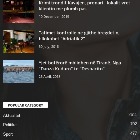
Krimi trondit Kavajen, pronari i lokalit vret
klientin me plumb pas...
10 December, 2019
Tatimet kontrolle ne gjithe bregdetin,
bllokohet “Adriatik 2”
30 July, 2018
Yjet botërorë mblidhen në Tiranë. Nga
“Danza Kuduro” te “Despacito”
25 April, 2018
POPULAR CATEGORY
2611
Aktualitet
702
Politike
477
Sport