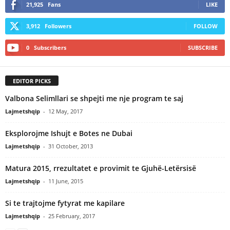
21,925
Fans
LIKE
3,912
Followers
FOLLOW
0
Subscribers
SUBSCRIBE
EDITOR PICKS
Valbona Selimllari se shpejti me nje program te saj
Lajmetshqip
-
12 May, 2017
Eksplorojme Ishujt e Botes ne Dubai
Lajmetshqip
-
31 October, 2013
Matura 2015, rrezultatet e provimit te Gjuhë-Letërsisë
Lajmetshqip
-
11 June, 2015
Si te trajtojme fytyrat me kapilare
Lajmetshqip
-
25 February, 2017