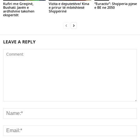
Kufiri me Greqinë,
Vizita e deputetëve/ Kina
“Euractiv”: Shqiperia pjese
Bushati: Javën e
e prirur të mbështesë
e BE ne 2050
ardhshme takohen
Shqipërinë
ekspertët
LEAVE A REPLY