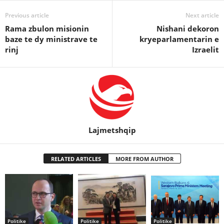
Previous article
Next article
Rama zbulon misionin
Nishani dekoron
baze te dy ministrave te
kryeparlamentarin e
rinj
Izraelit
Lajmetshqip
RELATED ARTICLES
MORE FROM AUTHOR
Politike
Politike
Politike