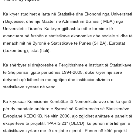
Ka kryer studimet e larta në Statistikë dhe Ekonomi nga Universiteti
i Bujqësisë, dhe një Master në Administrim Biznesi ( MBA ) nga
Universiteti i Tiranës. Ka kryer gjithashtu edhe formime të
avancuara në fushën e statistikave ekonomike dhe sociale si dhe të
menaxhimit në Byronë e Statistikave të Punës (SHBA), Eurostat
(Luxemburg), Istat (Itali).
Ka shërbyer si drejtoreshë e Përgjithshme e Institutit të Statistikave
të Shqipërisë gjatë periudhës 1994-2005, duke kryer një sërë
detyrash që lidheshin me ngritjen dhe institucionalizimin e
statistikave zyrtare në vend.
Ka kryesuar Komisionin Kombëtar të Nomenklaturave dhe ka qenë
për dy mandate anëtare e Byrosë së Konferencës së Staticienëve
Evropianë KEE/OKB. Në vitin 2006, ajo zgjidhet anëtare e panelit të
ekspertëve të projektit “PARIS 21” (OECD), ku punon mbi lidhjen e
statistikave zyrtare me të drejtat e njeriut. Punon në këtë projekt