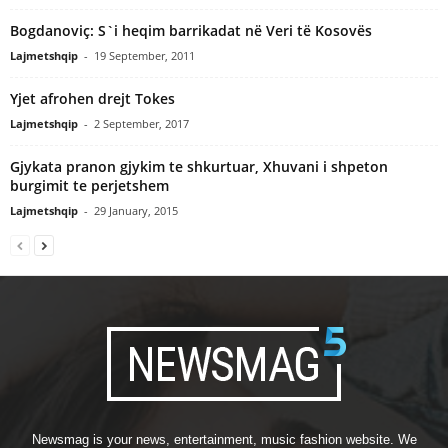
Bogdanoviç: S`i heqim barrikadat në Veri të Kosovës
Lajmetshqip
-
19 September, 2011
Yjet afrohen drejt Tokes
Lajmetshqip
-
2 September, 2017
Gjykata pranon gjykim te shkurtuar, Xhuvani i shpeton
burgimit te perjetshem
Lajmetshqip
-
29 January, 2015
Newsmag is your news, entertainment, music fashion website. We