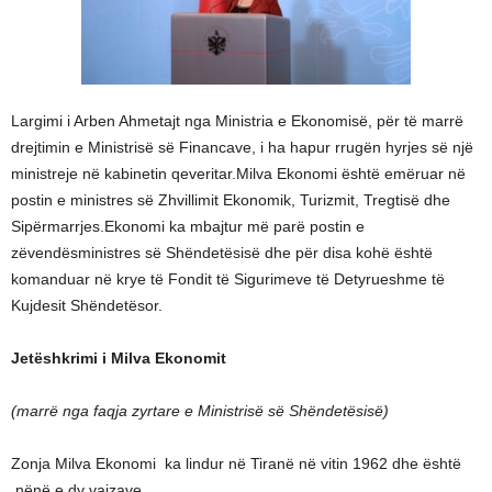
Largimi i Arben Ahmetajt nga Ministria e Ekonomisë, për të marrë
drejtimin e Ministrisë së Financave, i ha hapur rrugën hyrjes së një
ministreje në kabinetin qeveritar.Milva Ekonomi është emëruar në
postin e ministres së Zhvillimit Ekonomik, Turizmit, Tregtisë dhe
Sipërmarrjes.Ekonomi ka mbajtur më parë postin e
zëvendësministres së Shëndetësisë dhe për disa kohë është
komanduar në krye të Fondit të Sigurimeve të Detyrueshme të
Kujdesit Shëndetësor.
Jetëshkrimi i Milva Ekonomit
(marrë nga faqja zyrtare e Ministrisë së Shëndetësisë)
Zonja Milva Ekonomi ka lindur në Tiranë në vitin 1962 dhe është
nënë e dy vajzave.