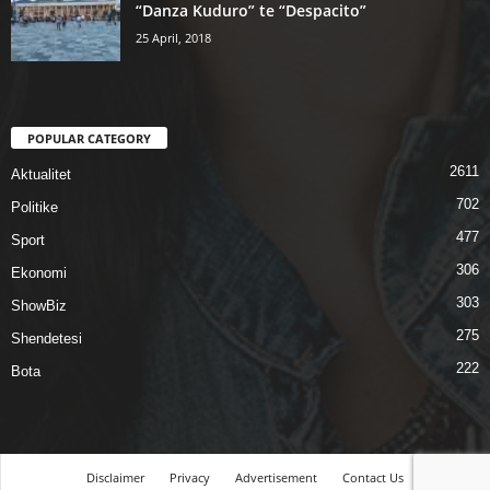
“Danza Kuduro” te “Despacito”
25 April, 2018
POPULAR CATEGORY
2611
Aktualitet
702
Politike
477
Sport
306
Ekonomi
303
ShowBiz
275
Shendetesi
222
Bota
Disclaimer
Privacy
Advertisement
Contact Us