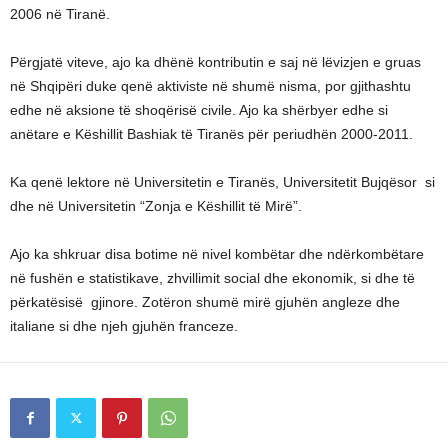
2006 në Tiranë.
Përgjatë viteve, ajo ka dhënë kontributin e saj në lëvizjen e gruas
në Shqipëri duke qenë aktiviste në shumë nisma, por gjithashtu
edhe në aksione të shoqërisë civile. Ajo ka shërbyer edhe si
anëtare e Këshillit Bashiak të Tiranës për periudhën 2000-2011.
Ka qenë lektore në Universitetin e Tiranës, Universitetit Bujqësor si
dhe në Universitetin “Zonja e Këshillit të Mirë”.
Ajo ka shkruar disa botime në nivel kombëtar dhe ndërkombëtare
në fushën e statistikave, zhvillimit social dhe ekonomik, si dhe të
përkatësisë gjinore. Zotëron shumë mirë gjuhën angleze dhe
italiane si dhe njeh gjuhën franceze.