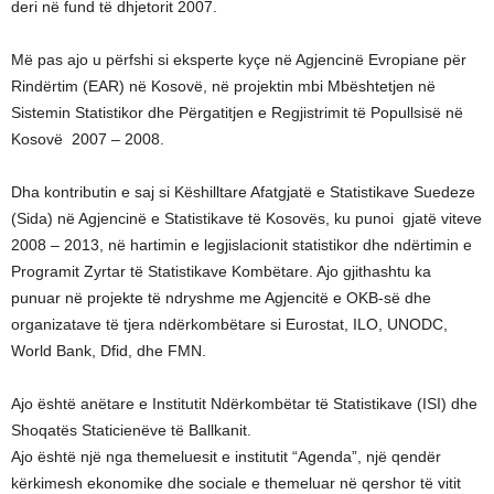
deri në fund të dhjetorit 2007.
Më pas ajo u përfshi si eksperte kyçe në Agjencinë Evropiane për
Rindërtim (EAR) në Kosovë, në projektin mbi Mbështetjen në
Sistemin Statistikor dhe Përgatitjen e Regjistrimit të Popullsisë në
Kosovë 2007 – 2008.
Dha kontributin e saj si Këshilltare Afatgjatë e Statistikave Suedeze
(Sida) në Agjencinë e Statistikave të Kosovës, ku punoi gjatë viteve
2008 – 2013, në hartimin e legjislacionit statistikor dhe ndërtimin e
Programit Zyrtar të Statistikave Kombëtare. Ajo gjithashtu ka
punuar në projekte të ndryshme me Agjencitë e OKB-së dhe
organizatave të tjera ndërkombëtare si Eurostat, ILO, UNODC,
World Bank, Dfid, dhe FMN.
Ajo është anëtare e Institutit Ndërkombëtar të Statistikave (ISI) dhe
Shoqatës Staticienëve të Ballkanit.
Ajo është një nga themeluesit e institutit “Agenda”, një qendër
kërkimesh ekonomike dhe sociale e themeluar në qershor të vitit