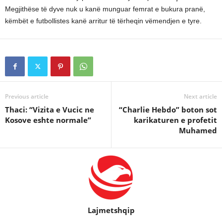
Megjithëse të dyve nuk u kanë munguar femrat e bukura pranë,
këmbët e futbollistes kanë arritur të tërheqin vëmendjen e tyre.
Previous article
Next article
Thaci: “Vizita e Vucic ne
“Charlie Hebdo” boton sot
Kosove eshte normale”
karikaturen e profetit
Muhamed
Lajmetshqip