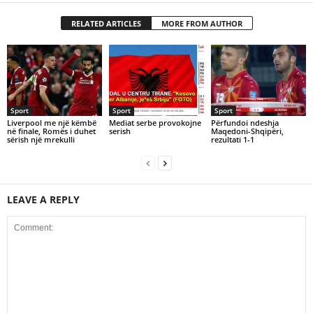
RELATED ARTICLES
MORE FROM AUTHOR
Sport
Sport
Sport
Liverpool me një këmbë
Mediat serbe provokojne
Përfundoi ndeshja
në finale, Romës i duhet
serish
Maqedoni-Shqipëri,
sërish një mrekulli
rezultati 1-1
LEAVE A REPLY