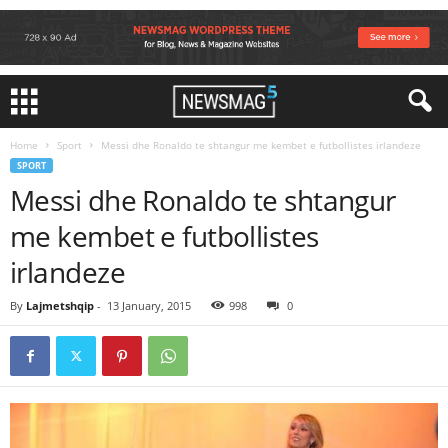
Home
Sport
Messi dhe Ronaldo te shtangur me kembet e futbollistes irlandeze
SPORT
Messi dhe Ronaldo te shtangur
me kembet e futbollistes
irlandeze
By
Lajmetshqip
-
13 January, 2015
998
0