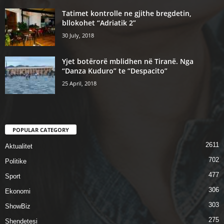
Tatimet kontrolle ne gjithe bregdetin,
bllokohet “Adriatik 2”
30 July, 2018
Yjet botërorë mblidhen në Tiranë. Nga
“Danza Kuduro” te “Despacito”
25 April, 2018
POPULAR CATEGORY
2611
Aktualitet
702
Politike
477
Sport
306
Ekonomi
303
ShowBiz
275
Shendetesi