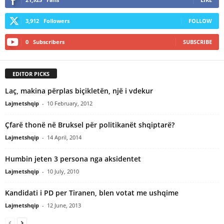
3,912
Followers
FOLLOW
0
Subscribers
SUBSCRIBE
EDITOR PICKS
Laç, makina përplas biçikletën, një i vdekur
Lajmetshqip
-
10 February, 2012
Çfarë thonë në Bruksel për politikanët shqiptarë?
Lajmetshqip
-
14 April, 2014
Humbin jeten 3 persona nga aksidentet
Lajmetshqip
-
10 July, 2010
Kandidati i PD per Tiranen, blen votat me ushqime
Lajmetshqip
-
12 June, 2013