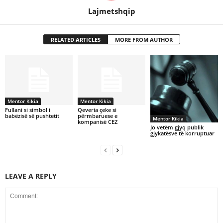
Lajmetshqip
RELATED ARTICLES
MORE FROM AUTHOR
Mentor Kikia
Mentor Kikia
Fullani si simbol i
Qeveria çeke si
babëzisë së pushtetit
përmbaruese e
Mentor Kikia
kompanisë CEZ
Jo vetëm gjyq publik
gjykatësve të korruptuar
LEAVE A REPLY