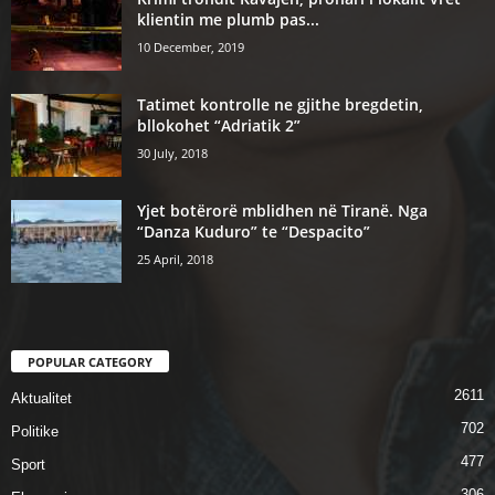
klientin me plumb pas...
10 December, 2019
Tatimet kontrolle ne gjithe bregdetin,
bllokohet “Adriatik 2”
30 July, 2018
Yjet botërorë mblidhen në Tiranë. Nga
“Danza Kuduro” te “Despacito”
25 April, 2018
POPULAR CATEGORY
2611
Aktualitet
702
Politike
477
Sport
306