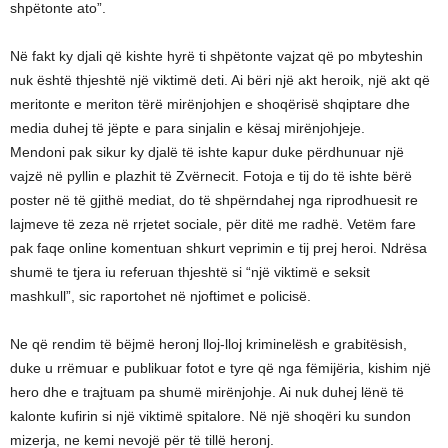
shpëtonte ato”.
Në fakt ky djali që kishte hyrë ti shpëtonte vajzat që po mbyteshin
nuk është thjeshtë një viktimë deti. Ai bëri një akt heroik, një akt që
meritonte e meriton tërë mirënjohjen e shoqërisë shqiptare dhe
media duhej të jëpte e para sinjalin e kësaj mirënjohjeje.
Mendoni pak sikur ky djalë të ishte kapur duke përdhunuar një
vajzë në pyllin e plazhit të Zvërnecit. Fotoja e tij do të ishte bërë
poster në të gjithë mediat, do të shpërndahej nga riprodhuesit re
lajmeve të zeza në rrjetet sociale, për ditë me radhë. Vetëm fare
pak faqe online komentuan shkurt veprimin e tij prej heroi. Ndrësa
shumë te tjera iu referuan thjeshtë si “një viktimë e seksit
mashkull”, sic raportohet në njoftimet e policisë.
Ne që rendim të bëjmë heronj lloj-lloj kriminelësh e grabitësish,
duke u rrëmuar e publikuar fotot e tyre që nga fëmijëria, kishim një
hero dhe e trajtuam pa shumë mirënjohje. Ai nuk duhej lënë të
kalonte kufirin si një viktimë spitalore. Në një shoqëri ku sundon
mizerja, ne kemi nevojë për të tillë heronj.