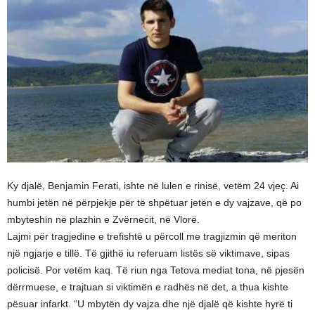
Ky djalë, Benjamin Ferati, ishte në lulen e rinisë, vetëm 24 vjeç. Ai
humbi jetën në përpjekje për të shpëtuar jetën e dy vajzave, që po
mbyteshin në plazhin e Zvërnecit, në Vlorë.
Lajmi për tragjedine e trefishtë u përcoll me tragjizmin që meriton
një ngjarje e tillë. Të gjithë iu referuam listës së viktimave, sipas
policisë. Por vetëm kaq. Të riun nga Tetova mediat tona, në pjesën
dërrmuese, e trajtuan si viktimën e radhës në det, a thua kishte
pësuar infarkt. “U mbytën dy vajza dhe një djalë që kishte hyrë ti