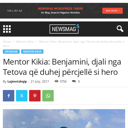
Home
Mentor Kikia
Mentor Kikia: Benjamini, djali nga Tetova që duhej përcjellë si
hero
OPINIONE
MENTOR KIKIA
Mentor Kikia: Benjamini, djali nga
Tetova që duhej përcjellë si hero
By
Lajmetshqip
-
21 July, 2017
3756
0