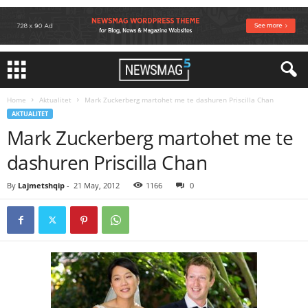
Home
Aktualitet
Mark Zuckerberg martohet me te dashuren Priscilla Chan
AKTUALITET
Mark Zuckerberg martohet me te
dashuren Priscilla Chan
By
Lajmetshqip
-
21 May, 2012
1166
0