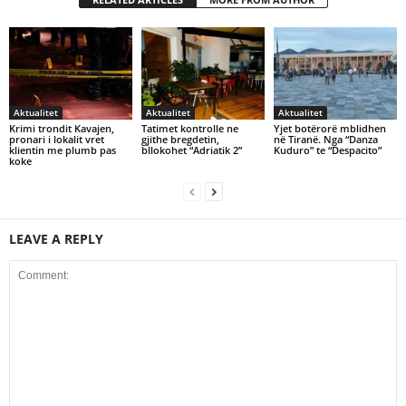
Aktualitet
Aktualitet
Aktualitet
Krimi trondit Kavajen,
Tatimet kontrolle ne
Yjet botërorë mblidhen
pronari i lokalit vret
gjithe bregdetin,
në Tiranë. Nga “Danza
klientin me plumb pas
bllokohet “Adriatik 2”
Kuduro” te “Despacito”
koke
LEAVE A REPLY