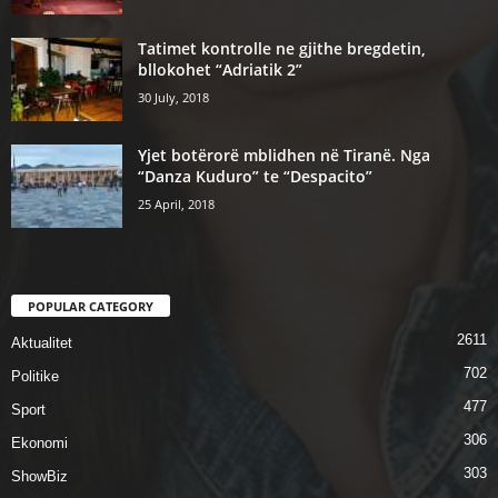
Tatimet kontrolle ne gjithe bregdetin,
bllokohet “Adriatik 2”
30 July, 2018
Yjet botërorë mblidhen në Tiranë. Nga
“Danza Kuduro” te “Despacito”
25 April, 2018
POPULAR CATEGORY
2611
Aktualitet
702
Politike
477
Sport
306
Ekonomi
303
ShowBiz