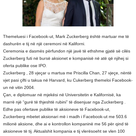
Themeluesi i Facebook-ut, Mark Zuckerberg është martuar me të
dashurën e tij në një ceremoni në Kaliforni.
Ceremonia e dasmës përfundon një javë të ethshme gjatë së cilës
Zuckerberg futi në bursë aksionet e kompanisë në atë që njihej si
oferta publike ose IPO.
Zuckerberg , 28 vjeçar u martua me Priscilla Chan, 27 vjeçe, nëntë
vjet pasi çifti u takua në Harvard, ku Cukerberg themeloi Facebook-
un në vitin 2004.
Çan, e diplomuar në mjekësi në Universitetin e Kalifornisë, ka
marrë një “gurë të thjeshtë rubini” të disenjuar nga Zuckerberg .
Edhe pas ofertave publike të aksioneve të Facebook-ut,
Zuckerberg mbetet aksionari më i madh i Facebook-ut me 503.6
milionë aksione, dhe ai e kontrollon kompaninë me 56 për qind të
aksioneve të tij. Aktualshit kompania e tij vlerësoeht se vlen 100