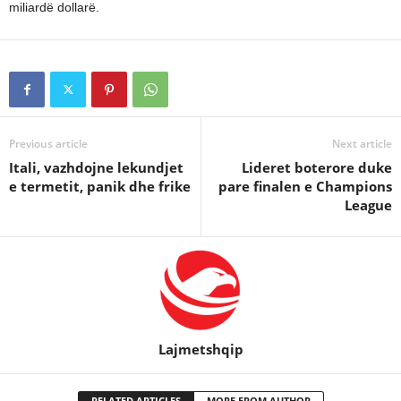
miliardë dollarë.
Previous article
Next article
Itali, vazhdojne lekundjet
Lideret boterore duke
e termetit, panik dhe frike
pare finalen e Champions
League
Lajmetshqip
RELATED ARTICLES
MORE FROM AUTHOR