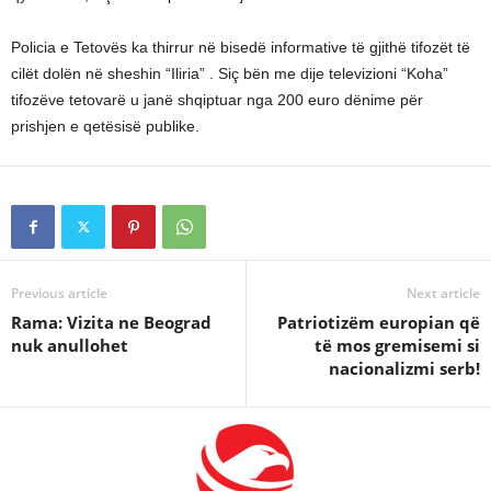
Policia e Tetovës ka thirrur në bisedë informative të gjithë tifozët të
cilët dolën në sheshin “Iliria” . Siç bën me dije televizioni “Koha”
tifozëve tetovarë u janë shqiptuar nga 200 euro dënime për
prishjen e qetësisë publike.
Previous article
Next article
Rama: Vizita ne Beograd
Patriotizëm europian që
nuk anullohet
të mos gremisemi si
nacionalizmi serb!