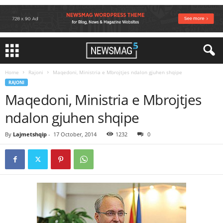
Home
Rajoni
Maqedoni, Ministria e Mbrojtjes ndalon gjuhen shqipe
RAJONI
Maqedoni, Ministria e Mbrojtjes
ndalon gjuhen shqipe
By
Lajmetshqip
-
17 October, 2014
1232
0