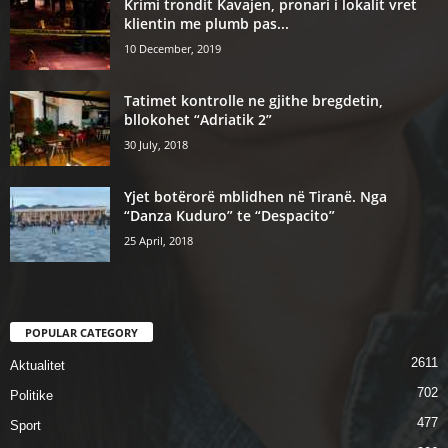
Krimi trondit Kavajen, pronari i lokalit vret
klientin me plumb pas...
10 December, 2019
Tatimet kontrolle ne gjithe bregdetin,
bllokohet “Adriatik 2”
30 July, 2018
Yjet botërorë mblidhen në Tiranë. Nga
“Danza Kuduro” te “Despacito”
25 April, 2018
POPULAR CATEGORY
2611
Aktualitet
702
Politike
477
Sport