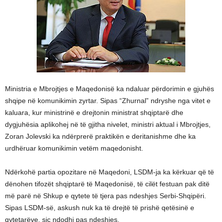
Ministria e Mbrojtjes e Maqedonisë ka ndaluar përdorimin e gjuhës
shqipe në komunikimin zyrtar. Sipas “Zhurnal” ndryshe nga vitet e
kaluara, kur ministrinë e drejtonin ministrat shqiptarë dhe
dygjuhësia aplikohej në të gjitha nivelet, ministri aktual i Mbrojtjes,
Zoran Jolevski ka ndërprerë praktikën e deritanishme dhe ka
urdhëruar komunikimin vetëm maqedonisht.
Ndërkohë partia opozitare në Maqedoni, LSDM-ja ka kërkuar që të
dënohen tifozët shqiptarë të Maqedonisë, të cilët festuan pak ditë
më parë në Shkup e qytete të tjera pas ndeshjes Serbi-Shqipëri.
Sipas LSDM-së, askush nuk ka të drejtë të prishë qetësinë e
qytetarëve, siç ndodhi pas ndeshjes.