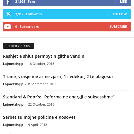
21,925
Fans
LIKE
3,912
Followers
FOLLOW
0
Subscribers
SUBSCRIBE
EDITOR PICKS
Reshjet e shiut permbytin gjithe vendin
Lajmetshqip
-
16 October, 2013
Tiranë, vrasje me armë zjarri, 1 i vdekur, 2 të plagosur
Lajmetshqip
-
8 September, 2011
Standard & Poor’s: “Reforma ne energji e suksesshme”
Lajmetshqip
-
22 October, 2015
Serbet sulmojne policine e Kosoves
Lajmetshqip
-
9 April, 2012