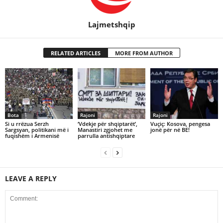
Lajmetshqip
RELATED ARTICLES
MORE FROM AUTHOR
Bota
Rajoni
Rajoni
Si u rrëzua Serzh
‘Vdekje për shqiptarët’,
Vuçiç: Kosova, pengesa
Sargsyan, politikani më i
Manastiri zgjohet me
jonë për në BE!
fuqishëm i Armenisë
parrulla antishqiptare
LEAVE A REPLY