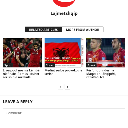
Lajmetshqip
RELATED ARTICLES
MORE FROM AUTHOR
Sport
Sport
Sport
Liverpool me një këmbë
Mediat serbe provokojne
Përfundoi ndeshja
në finale, Romës i duhet
serish
Maqedoni-Shqipëri,
sërish një mrekulli
rezultati 1-1
LEAVE A REPLY