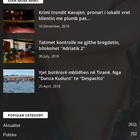
EVEN MORE NEWS
Krimi trondit Kavajen, pronari i lokalit vret
klientin me plumb pas...
10 December, 2019
Tatimet kontrolle ne gjithe bregdetin,
bllokohet “Adriatik 2”
30 July, 2018
Yjet botërorë mblidhen në Tiranë. Nga
“Danza Kuduro” te “Despacito”
25 April, 2018
POPULAR CATEGORY
2611
Aktualitet
702
Politike