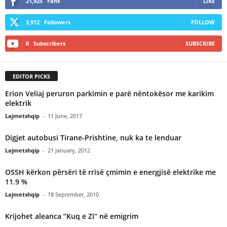
21,925
Fans
LIKE
3,912
Followers
FOLLOW
0
Subscribers
SUBSCRIBE
EDITOR PICKS
Erion Veliaj peruron parkimin e parë nëntokësor me karikim
elektrik
Lajmetshqip
-
11 June, 2017
Digjet autobusi Tirane-Prishtine, nuk ka te lenduar
Lajmetshqip
-
21 January, 2012
OSSH kërkon përsëri të rrisë çmimin e energjisë elektrike me
11.9 %
Lajmetshqip
-
18 September, 2010
Krijohet aleanca “Kuq e Zi” në emigrim