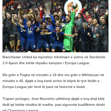
Manchester United ka mposhtur mbrëmjen e sotme në Stockholm
2-0 Ajaxin dhe është shpallur kampion i Europa League.
Me golin e Pogba në minutën e 18 dhe me golin e Mkhitaryan në
minutën e 48, djajtë e kuq kanë arritur të bëjnë të tyre titullin e
Europa League për herë të parë në historinë e klubit.
Trajneri portugez, Jose Mourinho udhëhoqi djajtë e kuq drejt këtij
titulli që kishte rëndësi të madhe, pasi siguronte kualifikimin direkt
në Champions League.