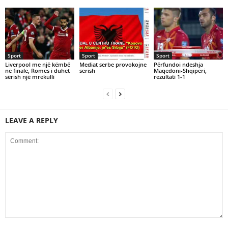
Sport
Sport
Sport
Liverpool me një këmbë
Mediat serbe provokojne
Përfundoi ndeshja
në finale, Romës i duhet
serish
Maqedoni-Shqipëri,
sërish një mrekulli
rezultati 1-1
LEAVE A REPLY