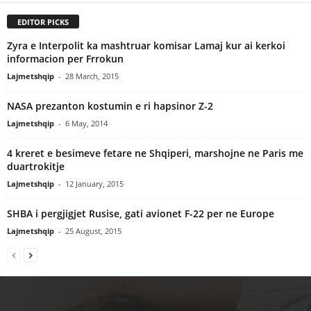
EDITOR PICKS
Zyra e Interpolit ka mashtruar komisar Lamaj kur ai kerkoi
informacion per Frrokun
Lajmetshqip
-
28 March, 2015
NASA prezanton kostumin e ri hapsinor Z-2
Lajmetshqip
-
6 May, 2014
4 kreret e besimeve fetare ne Shqiperi, marshojne ne Paris me
duartrokitje
Lajmetshqip
-
12 January, 2015
SHBA i pergjigjet Rusise, gati avionet F-22 per ne Europe
Lajmetshqip
-
25 August, 2015