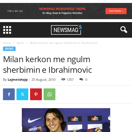
Home
Sport
Milan kerkon me ngulm sherbimin e Ibrahimovic
SPORT
Milan kerkon me ngulm
sherbimin e Ibrahimovic
By
Lajmetshqip
-
25 August, 2010
1357
0