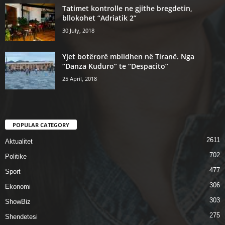
Tatimet kontrolle ne gjithe bregdetin,
bllokohet “Adriatik 2”
30 July, 2018
Yjet botërorë mblidhen në Tiranë. Nga
“Danza Kuduro” te “Despacito”
25 April, 2018
POPULAR CATEGORY
2611
Aktualitet
702
Politike
477
Sport
306
Ekonomi
303
ShowBiz
275
Shendetesi