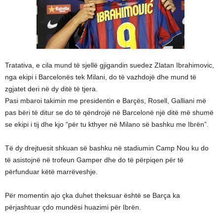
Tratativa, e cila mund të sjellë gjigandin suedez Zlatan Ibrahimovic,
nga ekipi i Barcelonës tek Milani, do të vazhdojë dhe mund të
zgjatet deri në dy ditë të tjera.
Pasi mbaroi takimin me presidentin e Barçës, Rosell, Galliani më
pas bëri të ditur se do të qëndrojë në Barcelonë një ditë më shumë
se ekipi i tij dhe kjo “për tu kthyer në Milano së bashku me Ibrën”.
Të dy drejtuesit shkuan së bashku në stadiumin Camp Nou ku do
të asistojnë në trofeun Gamper dhe do të përpiqen për të
përfunduar këtë marrëveshje.
Për momentin ajo çka duhet theksuar është se Barça ka
përjashtuar çdo mundësi huazimi për Ibrën.