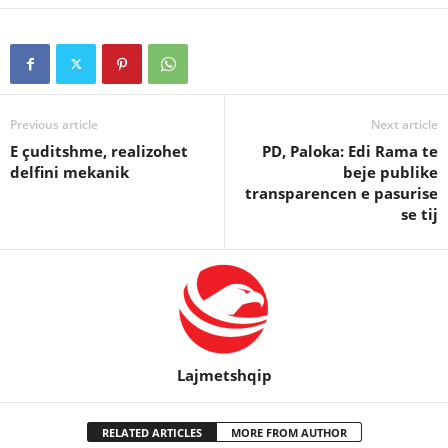
Previous article
Next article
E çuditshme, realizohet
PD, Paloka: Edi Rama te
delfini mekanik
beje publike
transparencen e pasurise
se tij
Lajmetshqip
RELATED ARTICLES
MORE FROM AUTHOR