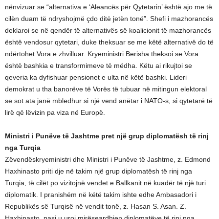
nënvizuar se “alternativa e ‘Aleancës për Qytetarin’ është ajo me të
cilën duam të ndryshojmë çdo ditë jetën tonë”. Shefi i mazhorancës
deklaroi se në qendër të alternativës së koalicionit të mazhorancës
është vendosur qytetari, duke theksuar se me këtë alternativë do të
ndërtohet Vora e zhvilluar. Kryeministri Berisha theksoi se Vora
është bashkia e transformimeve të mëdha. Këtu ai rikujtoi se
qeveria ka dyfishuar pensionet e ulta në këtë bashki. Lideri
demokrat u tha banorëve të Vorës të tubuar në mitingun elektoral
se sot ata janë mbledhur si një vend anëtar i NATO-s, si qytetarë të
lirë që lëvizin pa viza në Europë.
Ministri i Punëve të Jashtme pret një grup diplomatësh të rinj
nga Turqia
Zëvendëskryeministri dhe Ministri i Punëve të Jashtme, z. Edmond
Haxhinasto priti dje në takim një grup diplomatësh të rinj nga
Turqia, të cilët po vizitojnë vendet e Ballkanit në kuadër të një turi
diplomatik. I pranishëm në këtë takim ishte edhe Ambasadori i
Republikës së Turqisë në vendit tonë, z. Hasan S. Asan. Z.
Haxhinasto, pasi u uroi mirëseardhjen diplomatëve të rinj nga