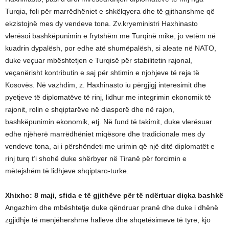
Turqia, foli për marrëdhëniet e shkëlqyera dhe të gjithanshme që
ekzistojnë mes dy vendeve tona. Zv.kryeministri Haxhinasto
vlerësoi bashkëpunimin e frytshëm me Turqinë mike, jo vetëm në
kuadrin dypalësh, por edhe atë shumëpalësh, si aleate në NATO,
duke veçuar mbështetjen e Turqisë për stabilitetin rajonal,
veçanërisht kontributin e saj për shtimin e njohjeve të reja të
Kosovës. Në vazhdim, z. Haxhinasto iu përgjigj interesimit dhe
pyetjeve të diplomatëve të rinj, lidhur me integrimin ekonomik të
rajonit, rolin e shqiptarëve në diasporë dhe në rajon,
bashkëpunimin ekonomik, etj. Në fund të takimit, duke vlerësuar
edhe njëherë marrëdhëniet miqësore dhe tradicionale mes dy
vendeve tona, ai i përshëndeti me urimin që një ditë diplomatët e
rinj turq t’i shohë duke shërbyer në Tiranë për forcimin e
mëtejshëm të lidhjeve shqiptaro-turke.
Xhixho: 8 maji, sfida e të gjithëve për të ndërtuar diçka bashkë
Angazhim dhe mbështetje duke qëndruar pranë dhe duke i dhënë
zgjidhje të menjëhershme halleve dhe shqetësimeve të tyre, kjo