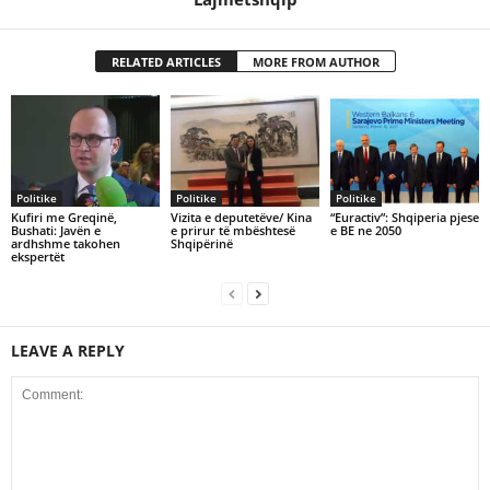
RELATED ARTICLES
MORE FROM AUTHOR
Politike
Politike
Politike
Kufiri me Greqinë,
Vizita e deputetëve/ Kina
“Euractiv”: Shqiperia pjese
Bushati: Javën e
e prirur të mbështesë
e BE ne 2050
ardhshme takohen
Shqipërinë
ekspertët
LEAVE A REPLY