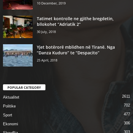
10 December, 2019
Tatimet kontrolle ne gjithe bregdetin,
bllokohet “Adriatik 2”
30 July, 2018
Yjet botërorë mblidhen në Tiranë. Nga
“Danza Kuduro” te “Despacito”
25 April, 2018
POPULAR CATEGORY
2611
Aktualitet
702
Politike
477
Sport
306
Ekonomi
303
ShowBiz