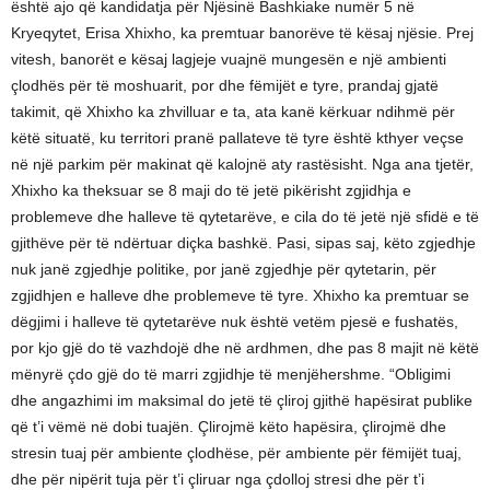
është ajo që kandidatja për Njësinë Bashkiake numër 5 në
Kryeqytet, Erisa Xhixho, ka premtuar banorëve të kësaj njësie. Prej
vitesh, banorët e kësaj lagjeje vuajnë mungesën e një ambienti
çlodhës për të moshuarit, por dhe fëmijët e tyre, prandaj gjatë
takimit, që Xhixho ka zhvilluar e ta, ata kanë kërkuar ndihmë për
këtë situatë, ku territori pranë pallateve të tyre është kthyer veçse
në një parkim për makinat që kalojnë aty rastësisht. Nga ana tjetër,
Xhixho ka theksuar se 8 maji do të jetë pikërisht zgjidhja e
problemeve dhe halleve të qytetarëve, e cila do të jetë një sfidë e të
gjithëve për të ndërtuar diçka bashkë. Pasi, sipas saj, këto zgjedhje
nuk janë zgjedhje politike, por janë zgjedhje për qytetarin, për
zgjidhjen e halleve dhe problemeve të tyre. Xhixho ka premtuar se
dëgjimi i halleve të qytetarëve nuk është vetëm pjesë e fushatës,
por kjo gjë do të vazhdojë dhe në ardhmen, dhe pas 8 majit në këtë
mënyrë çdo gjë do të marri zgjidhje të menjëhershme. “Obligimi
dhe angazhimi im maksimal do jetë të çliroj gjithë hapësirat publike
që t’i vëmë në dobi tuajën. Çlirojmë këto hapësira, çlirojmë dhe
stresin tuaj për ambiente çlodhëse, për ambiente për fëmijët tuaj,
dhe për nipërit tuja për t’i çliruar nga çdolloj stresi dhe për t’i