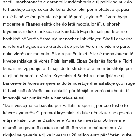
shefi i mazhorancës e garantoi kundërshtarin e tij politik se nuk do
të harxhojë asnjë sekondë kohë duke folur për mëkatet e tij, pasi
do të flasë vetëm për ata që janë të parët, qytetarët. “Vora hyrja
moderne e Tiranës është dhe do jetë motoja jonë”, u shpreh
kryeministri duke theksuar se kandidati Fiqiri Ismaili për kreun e
bashkisë së Vorës është një menaxher i shkëlqyer. Shefi i qeverisë
iu referua tragjedisë së Gërdecit që preku Vorën tre vite më parë,
duke vlerësuar me nota të larta punën tejet të lartë menaxhuese të
kryebashkiakut të Vorës Fiqiri Ismaili. Sipas Berishës fitorja e Fiqiri
Ismailit në zgjedhjet e 8 majit do të shndërrohet në mbështetje për
të gjithë banorët e Vorës. Kryeministri Berisha u dha fjalën e tij
banorëve të Vorës se qeveria do të ndërtojë dhe asfaltojë çdo rrugë
të bashkisë së Vorës, çdo shkollë për fëmijët e Vorës si dhe do të
investojë për punësimin e banorëve të saj.
“Do investojmë së bashku për Pallatin e sportit, për çdo fushë të
këtyre qytetarëve”, premtoi kryeministri duke nënvizuar se qeveria
e tij në katër vite në Bashkinë e Vorës ka investuar 50 herë më
shumë se qeveritë socialiste në të tëra vitet e mëparshme. Ai
rikujtoi se qeveria e tij ka investuar 20 milion euro për Vorën, duke