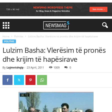
Home
Politike
Lulzim Basha: Vlerësim të pronës dhe krijim të hapësirave
POLITIKE
Lulzim Basha: Vlerësim të pronës
dhe krijim të hapësirave
By
Lajmetshqip
-
23 April, 2011
1009
0