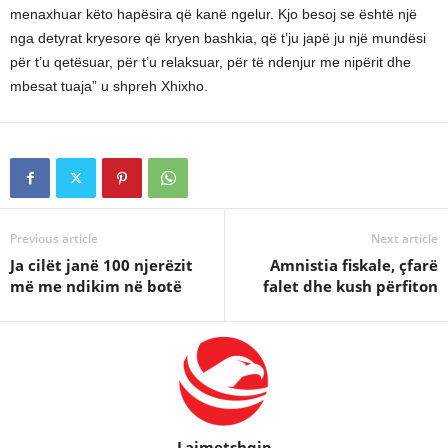
menaxhuar këto hapësira që kanë ngelur. Kjo besoj se është një
nga detyrat kryesore që kryen bashkia, që t’ju japë ju një mundësi
për t’u qetësuar, për t’u relaksuar, për të ndenjur me nipërit dhe
mbesat tuaja” u shpreh Xhixho.
Previous article
Next article
Ja cilët janë 100 njerëzit
Amnistia fiskale, çfarë
më me ndikim në botë
falet dhe kush përfiton
Lajmetshqip