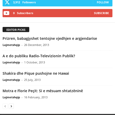
3,912
Followers
FOLLOW
0
Subscribers
SUBSCRIBE
EDITOR PICKS
Prizren, babagjyshet tentojne vjedhjen e argjendarise
Lajmetshqip
-
26 December, 2013
A e do publiku Radio-Televizionin Publik?
Lajmetshqip
-
1 October, 2013
Shakira dhe Pique pushojne ne Hawai
Lajmetshqip
-
25 July, 2013
Motra e Florie Peçit: Si e mësuam shtatzëninë
Lajmetshqip
-
16 February, 2013