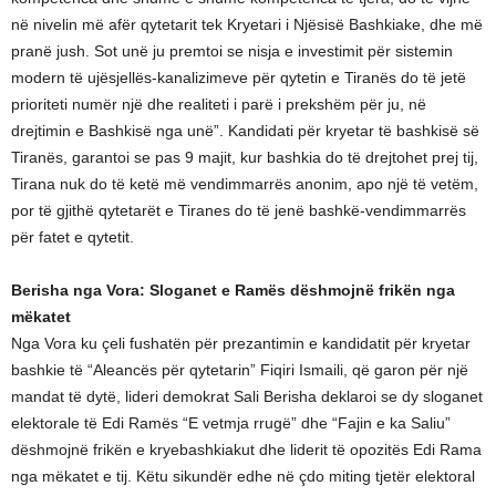
në nivelin më afër qytetarit tek Kryetari i Njësisë Bashkiake, dhe më
pranë jush. Sot unë ju premtoi se nisja e investimit për sistemin
modern të ujësjellës-kanalizimeve për qytetin e Tiranës do të jetë
prioriteti numër një dhe realiteti i parë i prekshëm për ju, në
drejtimin e Bashkisë nga unë”. Kandidati për kryetar të bashkisë së
Tiranës, garantoi se pas 9 majit, kur bashkia do të drejtohet prej tij,
Tirana nuk do të ketë më vendimmarrës anonim, apo një të vetëm,
por të gjithë qytetarët e Tiranes do të jenë bashkë-vendimmarrës
për fatet e qytetit.
Berisha nga Vora: Sloganet e Ramës dëshmojnë frikën nga
mëkatet
Nga Vora ku çeli fushatën për prezantimin e kandidatit për kryetar
bashkie të “Aleancës për qytetarin” Fiqiri Ismaili, që garon për një
mandat të dytë, lideri demokrat Sali Berisha deklaroi se dy sloganet
elektorale të Edi Ramës “E vetmja rrugë” dhe “Fajin e ka Saliu”
dëshmojnë frikën e kryebashkiakut dhe liderit të opozitës Edi Rama
nga mëkatet e tij. Këtu sikundër edhe në çdo miting tjetër elektoral