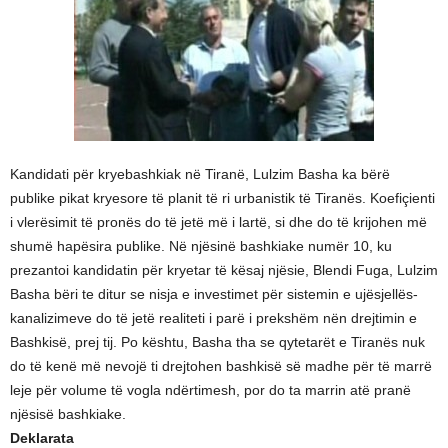
Kandidati për kryebashkiak në Tiranë, Lulzim Basha ka bërë
publike pikat kryesore të planit të ri urbanistik të Tiranës. Koefiçienti
i vlerësimit të pronës do të jetë më i lartë, si dhe do të krijohen më
shumë hapësira publike. Në njësinë bashkiake numër 10, ku
prezantoi kandidatin për kryetar të kësaj njësie, Blendi Fuga, Lulzim
Basha bëri te ditur se nisja e investimet për sistemin e ujësjellës-
kanalizimeve do të jetë realiteti i parë i prekshëm nën drejtimin e
Bashkisë, prej tij. Po kështu, Basha tha se qytetarët e Tiranës nuk
do të kenë më nevojë ti drejtohen bashkisë së madhe për të marrë
leje për volume të vogla ndërtimesh, por do ta marrin atë pranë
njësisë bashkiake.
Deklarata