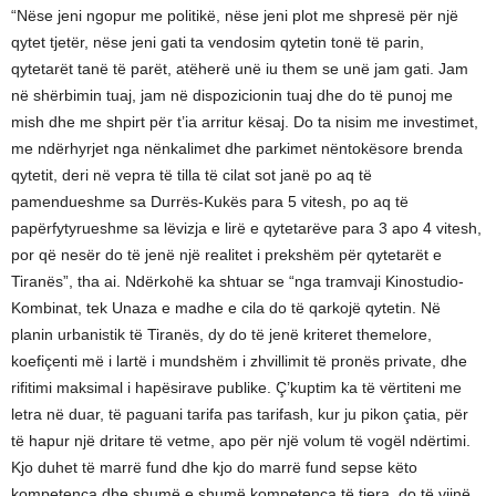
“Nëse jeni ngopur me politikë, nëse jeni plot me shpresë për një
qytet tjetër, nëse jeni gati ta vendosim qytetin tonë të parin,
qytetarët tanë të parët, atëherë unë iu them se unë jam gati. Jam
në shërbimin tuaj, jam në dispozicionin tuaj dhe do të punoj me
mish dhe me shpirt për t’ia arritur kësaj. Do ta nisim me investimet,
me ndërhyrjet nga nënkalimet dhe parkimet nëntokësore brenda
qytetit, deri në vepra të tilla të cilat sot janë po aq të
pamendueshme sa Durrës-Kukës para 5 vitesh, po aq të
papërfytyrueshme sa lëvizja e lirë e qytetarëve para 3 apo 4 vitesh,
por që nesër do të jenë një realitet i prekshëm për qytetarët e
Tiranës”, tha ai. Ndërkohë ka shtuar se “nga tramvaji Kinostudio-
Kombinat, tek Unaza e madhe e cila do të qarkojë qytetin. Në
planin urbanistik të Tiranës, dy do të jenë kriteret themelore,
koefiçenti më i lartë i mundshëm i zhvillimit të pronës private, dhe
rifitimi maksimal i hapësirave publike. Ç’kuptim ka të vërtiteni me
letra në duar, të paguani tarifa pas tarifash, kur ju pikon çatia, për
të hapur një dritare të vetme, apo për një volum të vogël ndërtimi.
Kjo duhet të marrë fund dhe kjo do marrë fund sepse këto
kompetenca dhe shumë e shumë kompetenca të tjera, do të vijnë