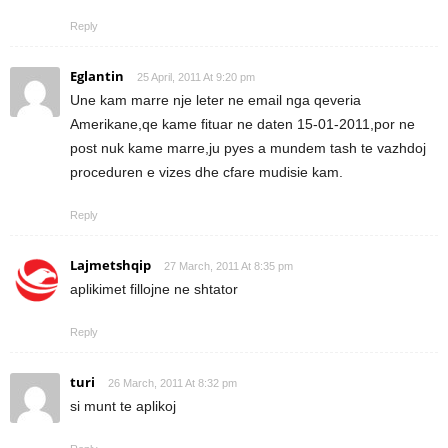
Reply
Eglantin
25 April, 2011 At 9:20 pm
Une kam marre nje leter ne email nga qeveria
Amerikane,qe kame fituar ne daten 15-01-2011,por ne
post nuk kame marre,ju pyes a mundem tash te vazhdoj
proceduren e vizes dhe cfare mudisie kam.
Reply
Lajmetshqip
27 March, 2011 At 8:35 pm
aplikimet fillojne ne shtator
Reply
turi
26 March, 2011 At 8:32 pm
si munt te aplikoj