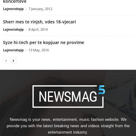
koncerteve
Lajmetshqip
-
7 January, 2012
Sherr mes te rinjsh, vdes 18-vjecari
Lajmetshqip
-
8 April, 2014
Syze hi-tech per te kopjuar ne provime
Lajmetshqip
-
13 May, 2016
Newsmag is your news, entertainment, music fashion website. We
provide you with the latest breaking news and videos straight from the
entertainment industry.