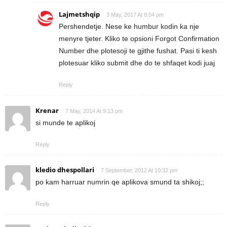
Lajmetshqip
3 May, 2017 At 8:04 pm
Pershendetje. Nese ke humbur kodin ka nje
menyre tjeter. Kliko te opsioni Forgot Confirmation
Number dhe plotesoji te gjithe fushat. Pasi ti kesh
plotesuar kliko submit dhe do te shfaqet kodi juaj
Reply
Krenar
7 May, 2014 At 9:13 pm
si munde te aplikoj
Reply
kledio dhespollari
7 September, 2012 At 10:32 pm
po kam harruar numrin qe aplikova smund ta shikoj;;
Reply