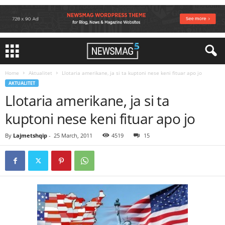
Home
Aktualitet
Llotaria amerikane, ja si ta kuptoni nese keni fituar apo jo
AKTUALITET
Llotaria amerikane, ja si ta
kuptoni nese keni fituar apo jo
By
Lajmetshqip
-
25 March, 2011
4519
15