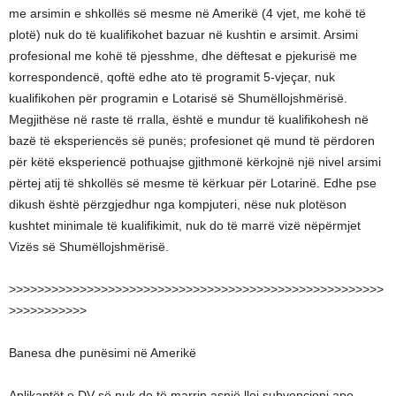
me arsimin e shkollës së mesme në Amerikë (4 vjet, me kohë të
plotë) nuk do të kualifikohet bazuar në kushtin e arsimit. Arsimi
profesional me kohë të pjesshme, dhe dëftesat e pjekurisë me
korrespondencë, qoftë edhe ato të programit 5-vjeçar, nuk
kualifikohen për programin e Lotarisë së Shumëllojshmërisë.
Megjithëse në raste të rralla, është e mundur të kualifikohesh në
bazë të eksperiencës së punës; profesionet që mund të përdoren
për këtë eksperiencë pothuajse gjithmonë kërkojnë një nivel arsimi
përtej atij të shkollës së mesme të kërkuar për Lotarinë. Edhe pse
dikush është përzgjedhur nga kompjuteri, nëse nuk plotëson
kushtet minimale të kualifikimit, nuk do të marrë vizë nëpërmjet
Vizës së Shumëllojshmërisë.
>>>>>>>>>>>>>>>>>>>>>>>>>>>>>>>>>>>>>>>>>>>>>>>>>>>>>
>>>>>>>>>>>
Banesa dhe punësimi në Amerikë
Aplikantët e DV-së nuk do të marrin asnjë lloj subvencioni apo