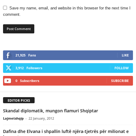
Save my name, email, and website in this browser for the next time I
comment.
21,925
Fans
LIKE
3,912
Followers
FOLLOW
0
Subscribers
SUBSCRIBE
EDITOR PICKS
Skandal diplomatik, mungon flamuri Shqiptar
Lajmetshqip
-
22 January, 2012
Dafina dhe Elvana i shpallin luftë njëra-tjetrës për milionat e