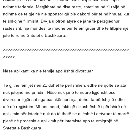
ndihmë federale. Megjithatë në disa raste, shteti mund t’ju vijë në
ndihmë që të gjejnë një sponsor që bie dakord për të ndihmuar, kur
të shkojnë fillimisht. DV-ja u ofron atyre që janë të përzgjedhur
rastësisht, një mundësi të madhe për të emigruar dhe të fillojnë një
jetë të re në Shtetet e Bashkuara.
>>>>>>>>>>>>>>>>>>>>>>>>>>>>>>>>>>>>>>>>>>>>>>>>>>>>>
>>>>>
Nëse aplikanti ka një fëmijë apo është divorcuar
Të gjithë fëmijët nën 21 duhet të përfshihen, edhe në qoftë se ata
nuk jetojnë me prindin. Nëse nuk janë të ndarë ligjërisht ose
divorcuar ligjërisht nga bashkëshort-i/ja, duhet ta përfshijnë edhe
atë në regjistrim. Mbani mend, fakti që dikush është i përfshirë në
aplikimin për lotarinë nuk do të thotë se ai është i detyruar të marrë
pjesë në procesin e aplikimit për intervistë apo të emigrojë në
Shtetet e Bashkuara.