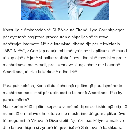
Konsullja e Ambasadës së SHBA-ve në Tiranë, Lyra Carr shpjegon
për qytetarët shqiptarë procedurën e shpalljes së fituesve
nëpërmjet internetit. Në një intervistë, dhënë dje për televizionin
“ABC Neës”, z.Carr jep detaje mbi mënyrën se si aplikuesit të mund
të kuptojnë që janë shpallur realisht fitues, dhe si të mos bien pre e
mashtrimeve me e-mail, prej skemave të ngjashme me Lotarinë
Amerikane, të cilat iu kërkojnë edhe lekë…
Para pak kohësh, Konsullata lëshoi një njoftim që paralajmëronte
mashtrime me e-mail për aplikuesit e Lotarinë Amerikane. Pse ky
paralajmërim?
Ne nxorëm këtë njoftim sepse u vumë në dijeni se kishte një rritje të
numrit të e-maileve dhe letrave me mashtrime dërguar aplikantëve
të programit të Vizave të Diversitetit. Njerëzit pas këtyre e-maileve
dhe letrave hiqen si zyrtarë të qeverisë së Shteteve të bashkuara