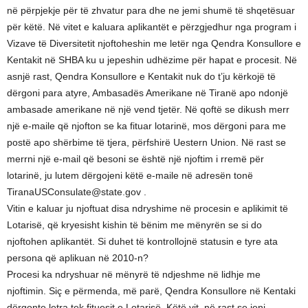
në përpjekje për të zhvatur para dhe ne jemi shumë të shqetësuar
për këtë. Në vitet e kaluara aplikantët e përzgjedhur nga program i
Vizave të Diversitetit njoftoheshin me letër nga Qendra Konsullore e
Kentakit në SHBA ku u jepeshin udhëzime për hapat e procesit. Në
asnjë rast, Qendra Konsullore e Kentakit nuk do t’ju kërkojë të
dërgoni para atyre, Ambasadës Amerikane në Tiranë apo ndonjë
ambasade amerikane në një vend tjetër. Në qoftë se dikush merr
një e-maile që njofton se ka fituar lotarinë, mos dërgoni para me
postë apo shërbime të tjera, përfshirë Uestern Union. Në rast se
merrni një e-mail që besoni se është një njoftim i rremë për
lotarinë, ju lutem dërgojeni këtë e-maile në adresën tonë
TiranaUSConsulate@state.gov .
Vitin e kaluar ju njoftuat disa ndryshime në procesin e aplikimit të
Lotarisë, që kryesisht kishin të bënim me mënyrën se si do
njoftohen aplikantët. Si duhet të kontrollojnë statusin e tyre ata
persona që aplikuan në 2010-n?
Procesi ka ndryshuar në mënyrë të ndjeshme në lidhje me
njoftimin. Siç e përmenda, më parë, Qendra Konsullore në Kentaki
dërgonte letra tek fituesit e Lotarisë. Këtë vit, në rast se jeni