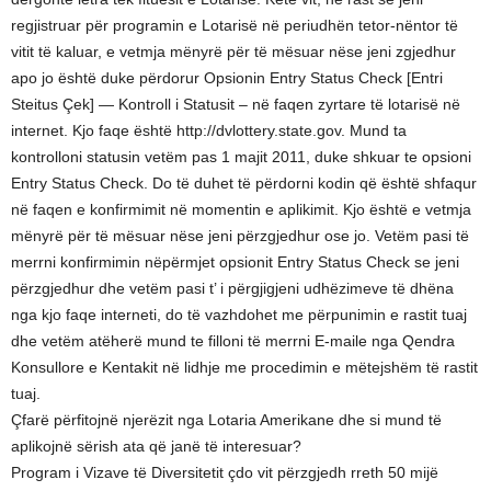
regjistruar për programin e Lotarisë në periudhën tetor-nëntor të
vitit të kaluar, e vetmja mënyrë për të mësuar nëse jeni zgjedhur
apo jo është duke përdorur Opsionin Entry Status Check [Entri
Steitus Çek] — Kontroll i Statusit – në faqen zyrtare të lotarisë në
internet. Kjo faqe është http://dvlottery.state.gov. Mund ta
kontrolloni statusin vetëm pas 1 majit 2011, duke shkuar te opsioni
Entry Status Check. Do të duhet të përdorni kodin që është shfaqur
në faqen e konfirmimit në momentin e aplikimit. Kjo është e vetmja
mënyrë për të mësuar nëse jeni përzgjedhur ose jo. Vetëm pasi të
merrni konfirmimin nëpërmjet opsionit Entry Status Check se jeni
përzgjedhur dhe vetëm pasi t’ i përgjigjeni udhëzimeve të dhëna
nga kjo faqe interneti, do të vazhdohet me përpunimin e rastit tuaj
dhe vetëm atëherë mund te filloni të merrni E-maile nga Qendra
Konsullore e Kentakit në lidhje me procedimin e mëtejshëm të rastit
tuaj.
Çfarë përfitojnë njerëzit nga Lotaria Amerikane dhe si mund të
aplikojnë sërish ata që janë të interesuar?
Program i Vizave të Diversitetit çdo vit përzgjedh rreth 50 mijë