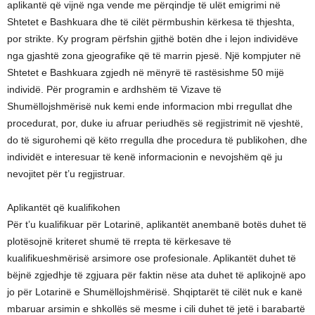
aplikantë që vijnë nga vende me përqindje të ulët emigrimi në
Shtetet e Bashkuara dhe të cilët përmbushin kërkesa të thjeshta,
por strikte. Ky program përfshin gjithë botën dhe i lejon individëve
nga gjashtë zona gjeografike që të marrin pjesë. Një kompjuter në
Shtetet e Bashkuara zgjedh në mënyrë të rastësishme 50 mijë
individë. Për programin e ardhshëm të Vizave të
Shumëllojshmërisë nuk kemi ende informacion mbi rregullat dhe
procedurat, por, duke iu afruar periudhës së regjistrimit në vjeshtë,
do të sigurohemi që këto rregulla dhe procedura të publikohen, dhe
individët e interesuar të kenë informacionin e nevojshëm që ju
nevojitet për t’u regjistruar.
Aplikantët që kualifikohen
Për t’u kualifikuar për Lotarinë, aplikantët anembanë botës duhet të
plotësojnë kriteret shumë të rrepta të kërkesave të
kualifikueshmërisë arsimore ose profesionale. Aplikantët duhet të
bëjnë zgjedhje të zgjuara për faktin nëse ata duhet të aplikojnë apo
jo për Lotarinë e Shumëllojshmërisë. Shqiptarët të cilët nuk e kanë
mbaruar arsimin e shkollës së mesme i cili duhet të jetë i barabartë