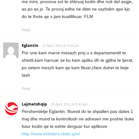
me mire, provova sot te shkruaj kodin dhe nuk del asgje,
as po as jo. Te provoj edhe ne ditet ne vazhdim apo kjo
do te thote qe s jam kualifikuar. FLM
Reply
Eglantin
27 April, 2011 At 4:29 pm
Por une kam marre mesazh prej u.s departamentit te
shtetit,kam harruar se ku kam apliku dh te gjitha te tjerat,
po vetem meszh kam qe kam fituar,cfare duhet te beje
tash
Reply
Lajmetshqip
25 April, 2011 At 9:42 pm
Pershendetje Eglantin. fituesit do te shpallen pas dates 1
maj dhe mund ta kontrollosh ne adresen me poshte duke
futur kodin qe te eshte derguar kur aplikove
http://www.dvlottery.state.gov/