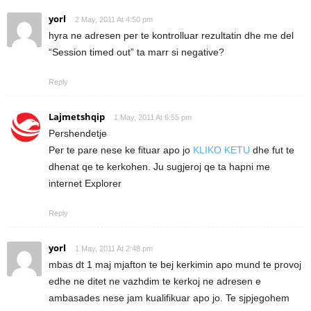
yorl
2 May, 2011 At 4:50 pm
hyra ne adresen per te kontrolluar rezultatin dhe me del
“Session timed out” ta marr si negative?
Reply
Lajmetshqip
1 May, 2011 At 6:55 pm
Pershendetje
Per te pare nese ke fituar apo jo
KLIKO KETU
dhe fut te
dhenat qe te kerkohen. Ju sugjeroj qe ta hapni me
internet Explorer
Reply
yorl
1 May, 2011 At 2:48 pm
mbas dt 1 maj mjafton te bej kerkimin apo mund te provoj
edhe ne ditet ne vazhdim te kerkoj ne adresen e
ambasades nese jam kualifikuar apo jo. Te sjpjegohem