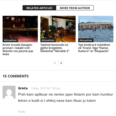
RELATED ARTICLES
MORE FROM AUTHOR
Aktualitet
Aktualitet
Aktualitet
Krimi trondit Kavajen,
Tatimet kontrolle ne
Yjet botërorë mblidhen
pronari i lokalit vret
gjithe bregdetin,
në Tiranë. Nga “Danza
klientin me plumb pas
bllokohet “Adriatik 2”
Kuduro” te “Despacito”
koke
15 COMMENTS
Greta
3 May, 2017 At 7:35 pm
Prsh kam aplikuar ne nentor pper llotarin por kam humbur
letren e kodit si t shikoj nese kam fituar ju lutem
Reply