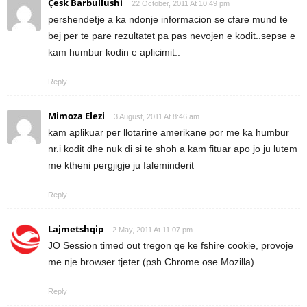
Çesk Barbullushi
22 October, 2011 At 10:49 pm
pershendetje a ka ndonje informacion se cfare mund te
bej per te pare rezultatet pa pas nevojen e kodit..sepse e
kam humbur kodin e aplicimit..
Reply
Mimoza Elezi
3 August, 2011 At 8:46 am
kam aplikuar per llotarine amerikane por me ka humbur
nr.i kodit dhe nuk di si te shoh a kam fituar apo jo ju lutem
me ktheni pergjigje ju faleminderit
Reply
Lajmetshqip
2 May, 2011 At 11:07 pm
JO Session timed out tregon qe ke fshire cookie, provoje
me nje browser tjeter (psh Chrome ose Mozilla).
Reply