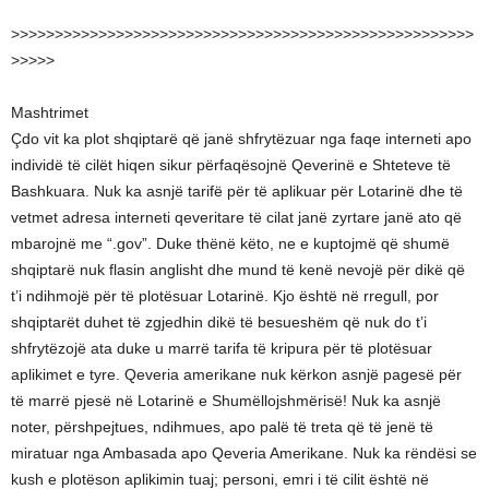
>>>>>>>>>>>>>>>>>>>>>>>>>>>>>>>>>>>>>>>>>>>>>>>>>>>>>
>>>>>
Mashtrimet
Çdo vit ka plot shqiptarë që janë shfrytëzuar nga faqe interneti apo
individë të cilët hiqen sikur përfaqësojnë Qeverinë e Shteteve të
Bashkuara. Nuk ka asnjë tarifë për të aplikuar për Lotarinë dhe të
vetmet adresa interneti qeveritare të cilat janë zyrtare janë ato që
mbarojnë me “.gov”. Duke thënë këto, ne e kuptojmë që shumë
shqiptarë nuk flasin anglisht dhe mund të kenë nevojë për dikë që
t’i ndihmojë për të plotësuar Lotarinë. Kjo është në rregull, por
shqiptarët duhet të zgjedhin dikë të besueshëm që nuk do t’i
shfrytëzojë ata duke u marrë tarifa të kripura për të plotësuar
aplikimet e tyre. Qeveria amerikane nuk kërkon asnjë pagesë për
të marrë pjesë në Lotarinë e Shumëllojshmërisë! Nuk ka asnjë
noter, përshpejtues, ndihmues, apo palë të treta që të jenë të
miratuar nga Ambasada apo Qeveria Amerikane. Nuk ka rëndësi se
kush e plotëson aplikimin tuaj; personi, emri i të cilit është në