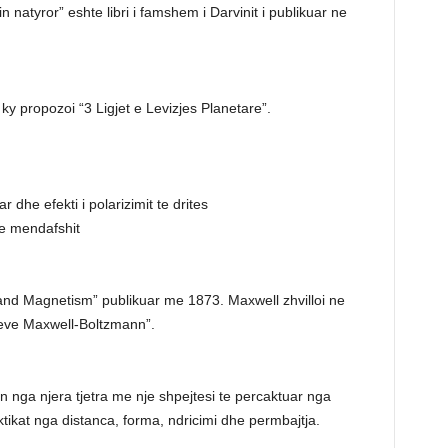
 natyror” eshte libri i famshem i Darvinit i publikuar ne
y propozoi “3 Ligjet e Levizjes Planetare”.
 dhe efekti i polarizimit te drites
t e mendafshit
y and Magnetism” publikuar me 1873. Maxwell zhvilloi ne
zeve Maxwell-Boltzmann”.
en nga njera tjetra me nje shpejtesi te percaktuar nga
laktikat nga distanca, forma, ndricimi dhe permbajtja.