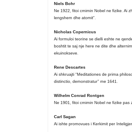
Niels Bohr
Ne 1922, fitoi cmimin Nobel ne fizike. Ai z
lengshem dhe atomit”.
Nicholas Copernicus
Ai formuloi teorine se dielli eshte ne qende
boshtit te saj nje here ne dite dhe alterni
ekuinokseve.
Rene Descartes
Ai shkruajti “Meditationes de prima philos
distinctio, demonstratur” me 1641.
Wilhelm Conrad Rontgen
Ne 1901, fitoi cmimin Nobel ne fizike pas z
Carl Sagan
Ai ishte promovues i Kerkimit per Inteligje