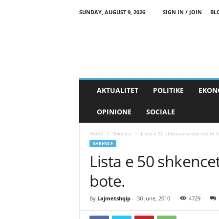
SUNDAY, AUGUST 9, 2026
SIGN IN / JOIN
BL
AKTUALITET
POLITIKE
EKON
OPINIONE
SOCIALE
Home
Shkence
Lista e 50 shkencetareve me te 
SHKENCE
Lista e 50 shkenc
bote.
By
Lajmetshqip
-
30 June, 2010
4729