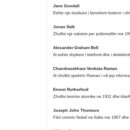
Jane Goodall
Eshte nje studiues i famshem boteror i s
Jonas Salk
Zhvilloi nje vaksine per poliomelitin me 19
Alexander Graham Bell
Ai eshte shpikesi i telefonit dhe i detektori
Chandrasekhara Venkata Raman
Ai zhvilloi spektrin Raman i cili jep infor
Ernest Rutherford
Zhvilloi teorine atomike ne 1911 dhe klasif
Joseph John Thomson
Fitoi cmimin Nobel ne fizike me 1907 dhe 