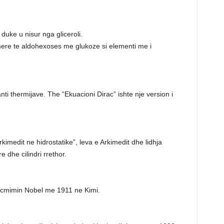
duke u nisur nga gliceroli.
mere te aldohexoses me glukoze si elementi me i
i thermijave. The “Ekuacioni Dirac” ishte nje version i
Arkimedit ne hidrostatike”, leva e Arkimedit dhe lidhja
e dhe cilindri rrethor.
e cmimin Nobel me 1911 ne Kimi.