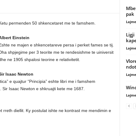
Mbet
pak
Lajme
Ketu permenden 50 shkencetaret me te famshem.
Ligj
Albert Einstein
kape
Eshte ne majen e shkencetareve persa i perket fames se tij.
Lajme
Dha shpjegime per 3 teorite me te rendesishme te uiniversit
dhe ne 1905 shpalosi teorine e relativitetit.
Vlore
ndot
Sir Isaac Newton
Lajme
ica” e quajtur “Principia” eshte libri me i famshem
Wind
i. Sir Isaac Newton e shkruajti kete me 1687.
Lajme
et rreth diellit. Ky postulat ishte ne kontrast me mendimin e