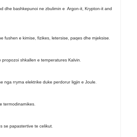
nd dhe bashkepunoi ne zbulimin e Argon-it, Krypton-it and
e fushen e kimise, fizikes, letersise, paqes dhe mjeksise.
e propozoi shkallen e temperatures Kalvin.
se nga rryma elektrike duke perdorur ligjin e Joule.
 te termodinamikes.
 se papastertive te celikut.