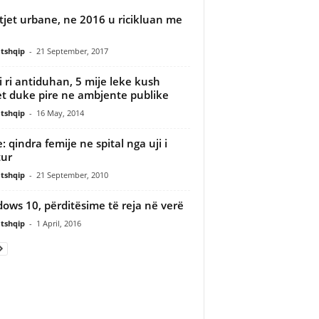
jet urbane, ne 2016 u ricikluan me
tshqip
-
21 September, 2017
i i ri antiduhan, 5 mije leke kush
t duke pire ne ambjente publike
tshqip
-
16 May, 2014
: qindra femije ne spital nga uji i
ur
tshqip
-
21 September, 2010
ows 10, përditësime të reja në verë
tshqip
-
1 April, 2016