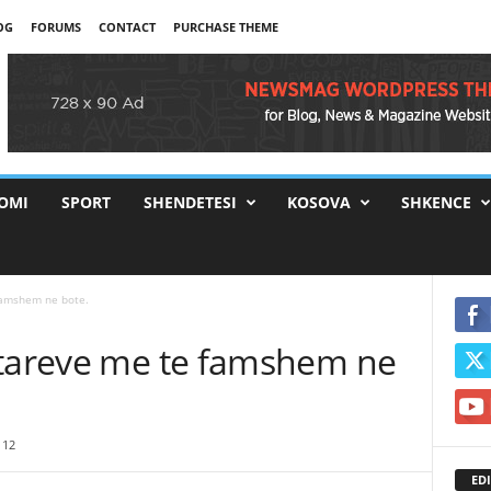
OG
FORUMS
CONTACT
PURCHASE THEME
OMI
SPORT
SHENDETESI
KOSOVA
SHKENCE
famshem ne bote.
etareve me te famshem ne
12
EDI