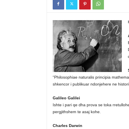
“Philosophiae naturalis principia mathemat
shkencor i publikuar ndonjehere ne histor
Galileo Galilei
Ishte i pari qe dha prova se toka rretulloh
pergjithshem te asaj kohe.
Charles Darwin