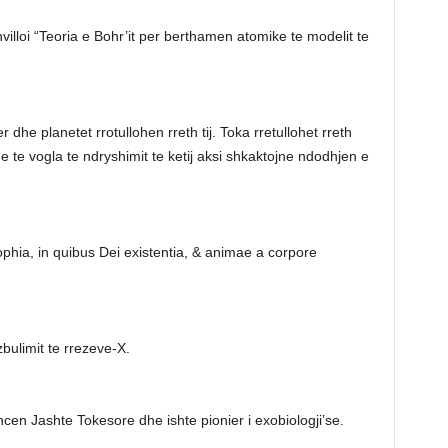
hvilloi “Teoria e Bohr’it per berthamen atomike te modelit te
r dhe planetet rrotullohen rreth tij. Toka rretullohet rreth
me te vogla te ndryshimit te ketij aksi shkaktojne ndodhjen e
ophia, in quibus Dei existentia, & animae a corpore
bulimit te rrezeve-X.
ncen Jashte Tokesore dhe ishte pionier i exobiologji’se.