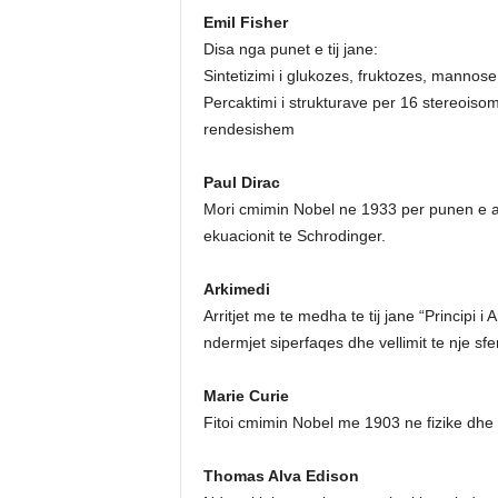
Emil Fisher
Disa nga punet e tij jane:
Sintetizimi i glukozes, fruktozes, mannose 
Percaktimi i strukturave per 16 stereoiso
rendesishem
Paul Dirac
Mori cmimin Nobel ne 1933 per punen e ant
ekuacionit te Schrodinger.
Arkimedi
Arritjet me te medha te tij jane “Principi i 
ndermjet siperfaqes dhe vellimit te nje sfer
Marie Curie
Fitoi cmimin Nobel me 1903 ne fizike dh
Thomas Alva Edison