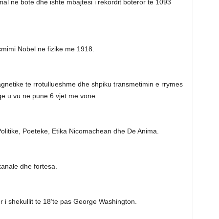
ial ne bote dhe ishte mbajtesi i rekordit boteror te 1093
 cmimi Nobel ne fizike me 1918.
agnetike te rrotullueshme dhe shpiku transmetimin e rrymes
qe u vu ne pune 6 vjet me vone.
, Politike, Poeteke, Etika Nicomachean dhe De Anima.
 kanale dhe fortesa.
r i shekullit te 18’te pas George Washington.