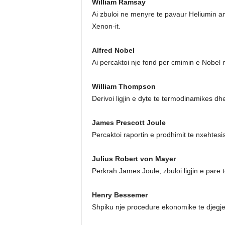
William Ramsay
Ai zbuloi ne menyre te pavaur Heliumin a
Xenon-it.
Alfred Nobel
Ai percaktoi nje fond per cmimin e Nobel n
William Thompson
Derivoi ligjin e dyte te termodinamikes dh
James Prescott Joule
Percaktoi raportin e prodhimit te nxehtesi
Julius Robert von Mayer
Perkrah James Joule, zbuloi ligjin e pare
Henry Bessemer
Shpiku nje procedure ekonomike te djegjes