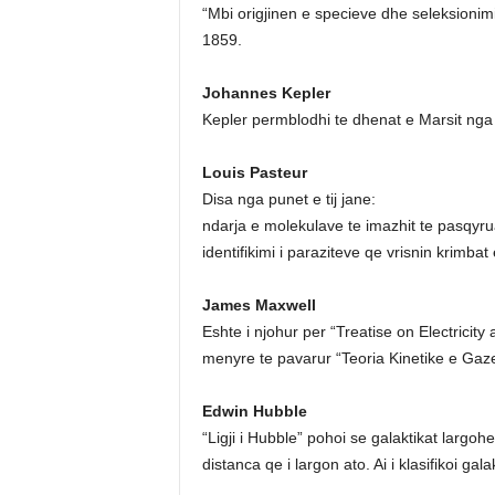
“Mbi origjinen e specieve dhe seleksionimin
1859.
Johannes Kepler
Kepler permblodhi te dhenat e Marsit nga k
Louis Pasteur
Disa nga punet e tij jane:
ndarja e molekulave te imazhit te pasqyruar
identifikimi i paraziteve qe vrisnin krimba
James Maxwell
Eshte i njohur per “Treatise on Electricit
menyre te pavarur “Teoria Kinetike e Ga
Edwin Hubble
“Ligji i Hubble” pohoi se galaktikat largoh
distanca qe i largon ato. Ai i klasifikoi ga