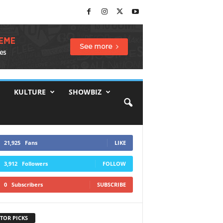
KULTURE
SHOWBIZ
21,925
Fans
LIKE
3,912
Followers
FOLLOW
0
Subscribers
SUBSCRIBE
TOR PICKS