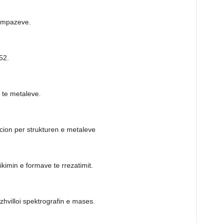
himpazeve.
52.
t te metaleve.
macion per strukturen e metaleve
ikimin e formave te rrezatimit.
zhvilloi spektrografin e mases.