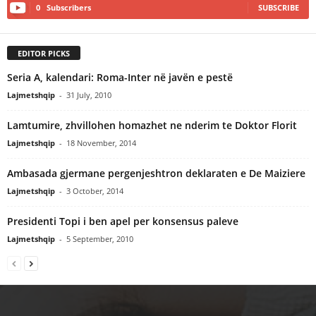
0
Subscribers
SUBSCRIBE
EDITOR PICKS
Seria A, kalendari: Roma-Inter në javën e pestë
Lajmetshqip
-
31 July, 2010
Lamtumire, zhvillohen homazhet ne nderim te Doktor Florit
Lajmetshqip
-
18 November, 2014
Ambasada gjermane pergenjeshtron deklaraten e De Maiziere
Lajmetshqip
-
3 October, 2014
Presidenti Topi i ben apel per konsensus paleve
Lajmetshqip
-
5 September, 2010