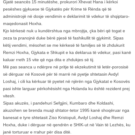
Gjatë seancës 15 minutëshe, prokurori Xhevat Hana i kërkoi
pesëshes gjykuese të Gjykatës për Krime të Rënda që të
administrojë në dosje vendimin e deklarimit të vdekur të shqiptaro-
maqedonasit Hoxha.
Kjo kërkesë nuk u kundërshtua nga mbrojtja, çka bëri që togat e
zeza ta pranojnë duke bërë pjesë të fashikullit të gjykimit. Sipas
këtij vendimi, mësohet se me kërkesë të familjes së të zhdukurit
Remzi Hoxha, Gjykata e Shkupit e ka deklarua të vdekur, pasi kanë
kaluar rreth 15 vite që nga dita e zhdukjes së tij.
Më pas seanca u ndërpre në pritje të ekzekutimit të letër-porosisë
së dërguar në Kosovë për të marrë në pyetje shtetasin Avdyl
Loshaj, i cili ka kërkuar të pyetet në njërën nga Gjykatat e Kosovës
pasi ishte larguar përkohësisht nga Holanda ku është rezident prej
vitesh.
Sipas akuzës, i pandehuri Sefgjini, Kumbaro dhe Koldashi,
akuzohen se brenda muajt shtator-tetor 1995 kanë shoqëruar nga
banesat e tyre shtetasit Ziso Kristopuli, Avdyl Loshaj dhe Remzi
Hoxha, duke i dërguar në qendrën e SHIK-ut në Vain të Lezhës, ku
janë torturuar e rrahur për disa ditë.