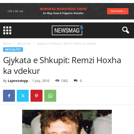
Home
Aktualitet
Gjykata e Shkupit: Remzi Hoxha ka vdekur
AKTUALITET
Gjykata e Shkupit: Remzi Hoxha
ka vdekur
By
Lajmetshqip
-
1 July, 2010
1302
0