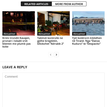
RELATED ARTICLES
MORE FROM AUTHOR
Aktualitet
Aktualitet
Aktualitet
Krimi trondit Kavajen,
Tatimet kontrolle ne
Yjet botërorë mblidhen
pronari i lokalit vret
gjithe bregdetin,
në Tiranë. Nga “Danza
klientin me plumb pas
bllokohet “Adriatik 2”
Kuduro” te “Despacito”
koke
LEAVE A REPLY