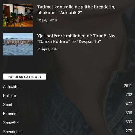
Tatimet kontrolle ne gjithe bregdetin,
bllokohet “Adriatik 2”
30 July, 2018
Yjet botërorë mblidhen në Tiranë. Nga
“Danza Kuduro” te “Despacito”
25 April, 2018
POPULAR CATEGORY
2611
Aktualitet
702
Politike
477
Sport
306
Ekonomi
303
ShowBiz
275
Shendetesi