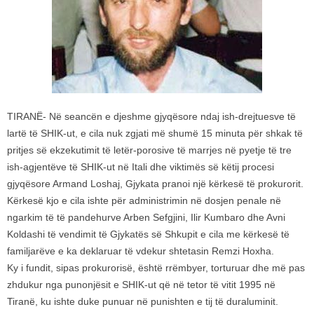
TIRANË- Në seancën e djeshme gjyqësore ndaj ish-drejtuesve të
lartë të SHIK-ut, e cila nuk zgjati më shumë 15 minuta për shkak të
pritjes së ekzekutimit të letër-porosive të marrjes në pyetje të tre
ish-agjentëve të SHIK-ut në Itali dhe viktimës së këtij procesi
gjyqësore Armand Loshaj, Gjykata pranoi një kërkesë të prokurorit.
Kërkesë kjo e cila ishte për administrimin në dosjen penale në
ngarkim të të pandehurve Arben Sefgjini, Ilir Kumbaro dhe Avni
Koldashi të vendimit të Gjykatës së Shkupit e cila me kërkesë të
familjarëve e ka deklaruar të vdekur shtetasin Remzi Hoxha.
Ky i fundit, sipas prokurorisë, është rrëmbyer, torturuar dhe më pas
zhdukur nga punonjësit e SHIK-ut që në tetor të vitit 1995 në
Tiranë, ku ishte duke punuar në punishten e tij të duraluminit.