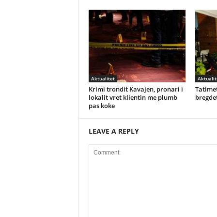
Aktualitet
Aktualit
Krimi trondit Kavajen, pronari i
Tatimet
lokalit vret klientin me plumb
bregdet
pas koke
LEAVE A REPLY