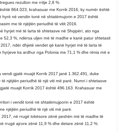
regues rezulton me rritje 2,8 %.
d është 864.023, krahasuar me Korrik 2016, ky numër është
të hyrë në vendin tonë në shtatëmujorin e 2017 është
asim me të njëjtën periudhë të vitit 2016.
 hyrjet më të larta të shtetasve në Shqipëri, ato nga
e 52,3 %, ndërsa uljen më të madhe e kanë patur shtetasit
017, ndër dhjetë vendet që kanë hyrjet më të larta të
 e hyrjeve ka ardhur nga Polonia me 71,1 % dhe rënia më e
a vendi gjatë muajit Korrik 2017 janë 1.362.491, duke
të njëjtën periudhë të një viti më parë. Numri i shtetasve
së gjatë muajit Korrik 2017 është 496.163. Krahasuar me
rritori i vendit tonë në shtatëmujporin e 2017 është
e njëjtën periudhë të një viti më parë.
rik 2017, në rrugë tokësore zënë peshën më të madhe të
 në rrugë ajrore zënë 11,9 % dhe detare zënë 11,2 %.