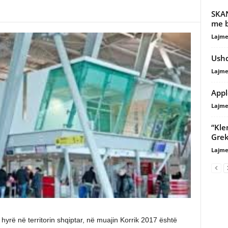
SKAN
me b
Lajme
Ushq
Lajme
Appl
Lajme
“Kle
Grek
Lajme
 hyrë në territorin shqiptar, në muajin Korrik 2017 është