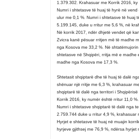
1.379.302. Krahasuar me Korrik 2016, ky t
Numri i shtetasve të huaj të hyrë në ven
ulur me 0,1 %. Numri i shtetasve të huaj 
5.199.145, duke u rritur me 5,6 %, në krah
Në korrik 2017, ndër dhjetë vendet që kanë
Zvicra kanë pësuar rritjen më të madhe m
nga Kosova me 33,2 %. Në shtatëmujorin 2
shtetasve në Shqipëri, rritja më e madhe
madhe nga Kosova me 17,3 %.
Shtetasit shqiptarë dhe të huaj të dalë ng
shënuar një rritje me 6,3 %, krahasuar me 
shqiptarë të dalë nga territori i Shqipëri
Korrik 2016, ky numër është rritur 11,0 %.
Numri i shtetasve shqiptarë të dalë nga te
2.759.744 duke u rritur 4,9 %, krahasuar m
Hyrjet e shtetasve të huaj në muajin kor
hyrjeve gjithsej me 76,9 %, ndërsa hyrjet