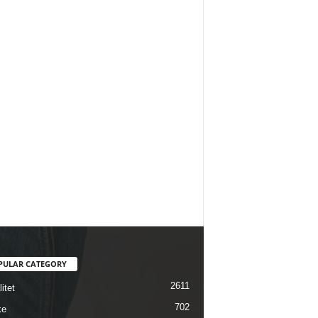
PULAR CATEGORY
2611
itet
702
ke