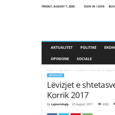
FRIDAY, AUGUST 7, 2026
SIGN IN / JOIN
BLO
AKTUALITET
POLITIKE
EKON
OPINIONE
SOCIALE
Home
Aktualitet
Lëvizjet e shtetasve në Shqipër
AKTUALITET
Lëvizjet e shtetas
Korrik 2017
By
Lajmetshqip
-
22 August, 2017
2026