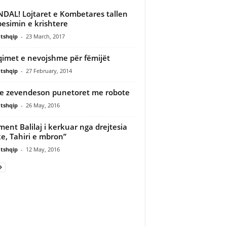
DAL! Lojtaret e Kombetares tallen
esimin e krishtere
tshqip
-
23 March, 2017
imet e nevojshme për fëmijët
tshqip
-
27 February, 2014
e zevendeson punetoret me robote
tshqip
-
26 May, 2016
ment Balilaj i kerkuar nga drejtesia
e, Tahiri e mbron”
tshqip
-
12 May, 2016