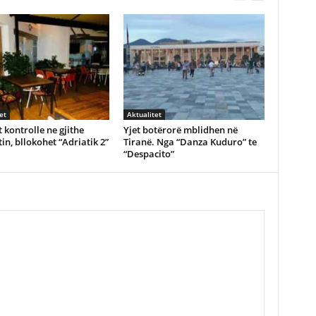
et
Aktualitet
 kontrolle ne gjithe
Yjet botërorë mblidhen në
in, bllokohet “Adriatik 2”
Tiranë. Nga “Danza Kuduro” te
“Despacito”