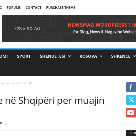
G
FORUMS
CONTACT
PURCHASE THEME
OMI
SPORT
SHENDETESI
KOSOVA
SHKENCE
i per muajin Korrik 2017
ve në Shqipëri per muajin
0
EDI