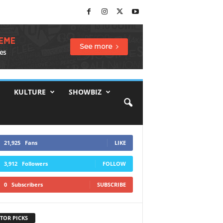
KULTURE
SHOWBIZ
21,925
Fans
LIKE
3,912
Followers
FOLLOW
0
Subscribers
SUBSCRIBE
TOR PICKS