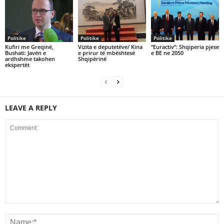
Politike
Politike
Politike
Kufiri me Greqinë,
Vizita e deputetëve/ Kina
“Euractiv”: Shqiperia pjese
Bushati: Javën e
e prirur të mbështesë
e BE ne 2050
ardhshme takohen
Shqipërinë
ekspertët
LEAVE A REPLY