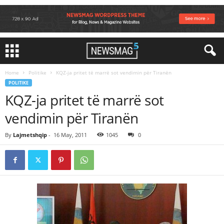
Home
Politike
KQZ-ja pritet të marrë sot vendimin për Tiranën
POLITIKE
KQZ-ja pritet të marrë sot
vendimin për Tiranën
By
Lajmetshqip
-
16 May, 2011
1045
0