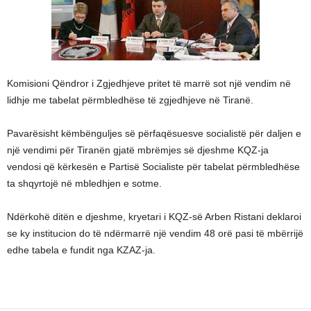
Komisioni Qëndror i Zgjedhjeve pritet të marrë sot një vendim në
lidhje me tabelat përmbledhëse të zgjedhjeve në Tiranë.
Pavarësisht këmbënguljes së përfaqësuesve socialistë për daljen e
një vendimi për Tiranën gjatë mbrëmjes së djeshme KQZ-ja
vendosi që kërkesën e Partisë Socialiste për tabelat përmbledhëse
ta shqyrtojë në mbledhjen e sotme.
Ndërkohë ditën e djeshme, kryetari i KQZ-së Arben Ristani deklaroi
se ky institucion do të ndërmarrë një vendim 48 orë pasi të mbërrijë
edhe tabela e fundit nga KZAZ-ja.