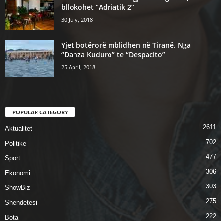
bllokohet “Adriatik 2”
30 July, 2018
Yjet botërorë mblidhen në Tiranë. Nga
“Danza Kuduro” te “Despacito”
25 April, 2018
POPULAR CATEGORY
2611
Aktualitet
702
Politike
477
Sport
306
Ekonomi
303
ShowBiz
275
Shendetesi
222
Bota