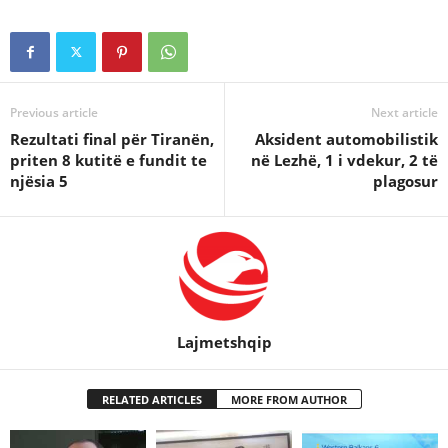
Previous article
Next article
Rezultati final për Tiranën,
Aksident automobilistik
priten 8 kutitë e fundit te
në Lezhë, 1 i vdekur, 2 të
njësia 5
plagosur
Lajmetshqip
RELATED ARTICLES
MORE FROM AUTHOR