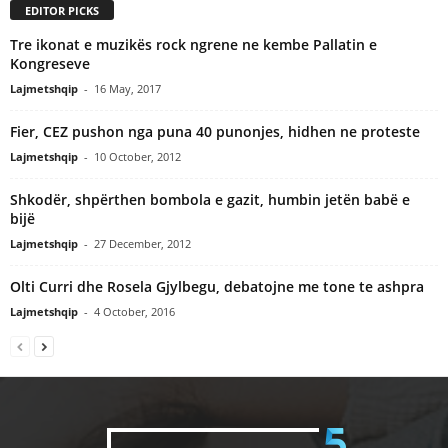
EDITOR PICKS
Tre ikonat e muzikës rock ngrene ne kembe Pallatin e
Kongreseve
Lajmetshqip
-
16 May, 2017
Fier, CEZ pushon nga puna 40 punonjes, hidhen ne proteste
Lajmetshqip
-
10 October, 2012
Shkodër, shpërthen bombola e gazit, humbin jetën babë e
bijë
Lajmetshqip
-
27 December, 2012
Olti Curri dhe Rosela Gjylbegu, debatojne me tone te ashpra
Lajmetshqip
-
4 October, 2016