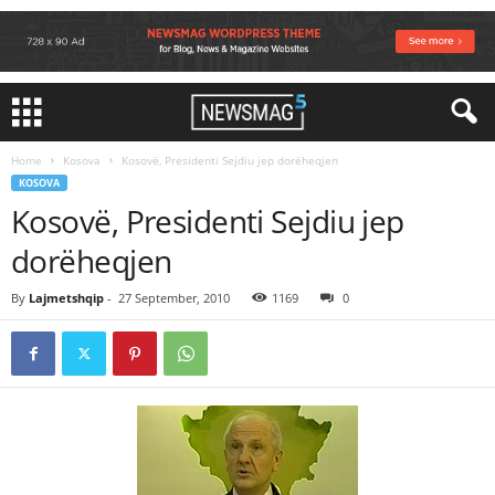
Home
Kosova
Kosovë, Presidenti Sejdiu jep dorëheqjen
KOSOVA
Kosovë, Presidenti Sejdiu jep
dorëheqjen
By
Lajmetshqip
-
27 September, 2010
1169
0