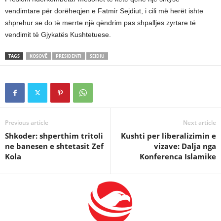
vendimtare për dorëheqjen e Fatmir Sejdiut, i cili më herët ishte
shprehur se do të merrte një qëndrim pas shpalljes zyrtare të
vendimit të Gjykatës Kushtetuese.
TAGS
KOSOVË
PRESIDENTI
SEJDIU
Previous article
Next article
Shkoder: shperthim tritoli
Kushti per liberalizimin e
ne banesen e shtetasit Zef
vizave: Dalja nga
Kola
Konferenca Islamike