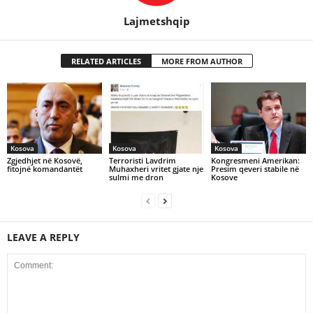
Lajmetshqip
RELATED ARTICLES
MORE FROM AUTHOR
Kosova
Kosova
Kosova
Zgjedhjet në Kosovë,
Terroristi Lavdrim
Kongresmeni Amerikan:
fitojnë komandantët
Muhaxheri vritet gjate nje
Presim qeveri stabile në
sulmi me dron
Kosove
LEAVE A REPLY