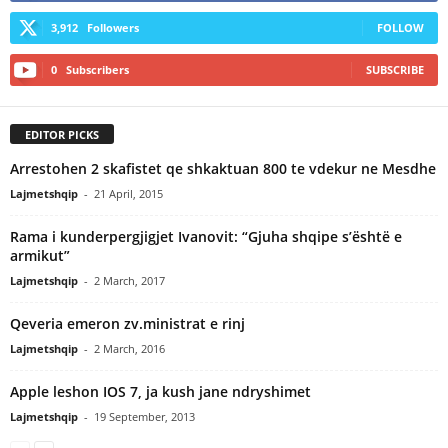
3,912
Followers
FOLLOW
0
Subscribers
SUBSCRIBE
EDITOR PICKS
Arrestohen 2 skafistet qe shkaktuan 800 te vdekur ne Mesdhe
Lajmetshqip
-
21 April, 2015
Rama i kunderpergjigjet Ivanovit: “Gjuha shqipe s’është e
armikut”
Lajmetshqip
-
2 March, 2017
Qeveria emeron zv.ministrat e rinj
Lajmetshqip
-
2 March, 2016
Apple leshon IOS 7, ja kush jane ndryshimet
Lajmetshqip
-
19 September, 2013