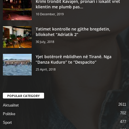
Krimi trondit Kavajen, pronari i lokalit vret
klientin me plumb pas...
10 December, 2019
Tatimet kontrolle ne gjithe bregdetin,
bllokohet “Adriatik 2”
30 July, 2018
Yjet botërorë mblidhen në Tiranë. Nga
“Danza Kuduro” te “Despacito”
25 April, 2018
POPULAR CATEGORY
2611
Aktualitet
702
Politike
477
Sport