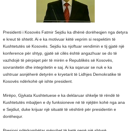
Presidenti i Kosovës Fatmir Sejdiu ka dhënë dorëheqjen nga detyra
e kreut të shtetit. Ai e ka motivuar këtë veprim si respektim të
Kushtetutës së Kosovës. Sejdiu ka njoftuar vendimin e tij gjatë një
konference për shtyp, gjatë së cilës është angazhuar se do të
vazhdojë të përpiqet për të mirën e Republikës së Kosovës,
sovranitetin dhe integritetin e saj. Ai ka sqaruar se nuk e ka
ushtruar asnjëherë detyrën e kryetarit të Lidhjes Demokratike të
Kosovës ndërkohë që ishte president.
Mirëpo, Gjykata Kushtetuese e ka deklaruar shkelje të rëndë të
Kushtetutës mbajtjen e dy funksioneve në të njëjtën kohë nga ana
e Sejdiut, duke krijuar një situatë të vështirë për presidentin e
dorëhequr.
Presioni ndërkombëtar mësohet të ketë qenë një shtysë