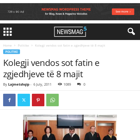
Home
Politike
Kolegji vendos sot fatin e zgjedhjeve të 8 majit
POLITIKE
Kolegji vendos sot fatin e
zgjedhjeve të 8 majit
By
Lajmetshqip
-
6 July, 2011
1089
0