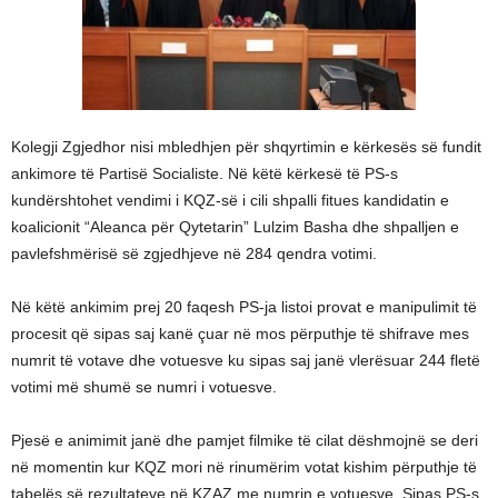
Kolegji Zgjedhor nisi mbledhjen për shqyrtimin e kërkesës së fundit
ankimore të Partisë Socialiste. Në këtë kërkesë të PS-s
kundërshtohet vendimi i KQZ-së i cili shpalli fitues kandidatin e
koalicionit “Aleanca për Qytetarin” Lulzim Basha dhe shpalljen e
pavlefshmërisë së zgjedhjeve në 284 qendra votimi.
Në këtë ankimim prej 20 faqesh PS-ja listoi provat e manipulimit të
procesit që sipas saj kanë çuar në mos përputhje të shifrave mes
numrit të votave dhe votuesve ku sipas saj janë vlerësuar 244 fletë
votimi më shumë se numri i votuesve.
Pjesë e animimit janë dhe pamjet filmike të cilat dëshmojnë se deri
në momentin kur KQZ mori në rinumërim votat kishim përputhje të
tabelës së rezultateve në KZAZ me numrin e votuesve. Sipas PS-s