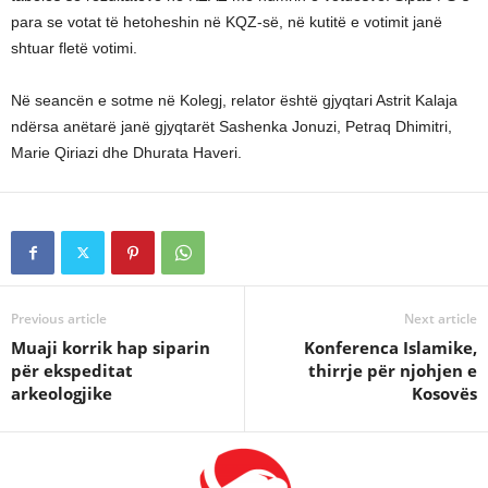
para se votat të hetoheshin në KQZ-së, në kutitë e votimit janë
shtuar fletë votimi.
Në seancën e sotme në Kolegj, relator është gjyqtari Astrit Kalaja
ndërsa anëtarë janë gjyqtarët Sashenka Jonuzi, Petraq Dhimitri,
Marie Qiriazi dhe Dhurata Haveri.
Previous article
Next article
Muaji korrik hap siparin
Konferenca Islamike,
për ekspeditat
thirrje për njohjen e
arkeologjike
Kosovës