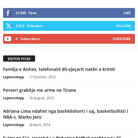
21,925
Fans
LIKE
3,912
Followers
FOLLOW
0
Subscribers
SUBSCRIBE
EDITOR PICKS
Familja e Aishes, telefonatë 80-vjeçarit natën e krimit
Lajmetshqip
-
17 October, 2012
Perseri grabitje me arme ne Tirane
Lajmetshqip
-
16 August, 2012
Adriana Lima ndahet nga bashkëshorti i saj, basketbollisti i
NBA-s, Marko Jaric
Lajmetshqip
-
28 April, 2014
Sulmi ne Siri, rrezoluta e Britanise hidhet poshte nga KS