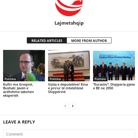
Lajmetshqip
RELATED ARTICLES
MORE FROM AUTHOR
Politike
Politike
Politike
Kufiri me Greqinë,
Vizita e deputetëve/ Kina
“Euractiv”: Shqiperia pjese
Bushati: Javën e
e prirur të mbështesë
e BE ne 2050
ardhshme takohen
Shqipërinë
ekspertët
LEAVE A REPLY