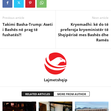
Previous article
Next article
Takimi Basha-Trump: Aseti
Kryemadhi: kë do të
i Bashës në prag të
preferoja kryeministër të
fushatës?!
Shqipërisë mes Bashës dhe
Ramës
Lajmetshqip
RELATED ARTICLES
MORE FROM AUTHOR