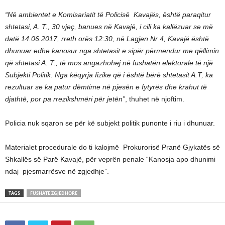
“Në ambientet e Komisariatit të Policisë Kavajës, është paraqitur
shtetasi, A. T., 30 vjeç, banues në Kavajë, i cili ka kallëzuar se më
datë 14.06.2017, rreth orës 12:30, në Lagjen Nr 4, Kavajë është
dhunuar edhe kanosur nga shtetasit e sipër përmendur me qëllimin
që shtetasi A. T., të mos angazhohej në fushatën elektorale të një
Subjekti Politik. Nga këqyrja fizike që i është bërë shtetasit A.T, ka
rezultuar se ka patur dëmtime në pjesën e fytyrës dhe krahut të
djathtë, por pa rrezikshmëri për jetën”
, thuhet në njoftim.
Policia nuk sqaron se për kë subjekt politik punonte i riu i dhunuar.
Materialet procedurale do ti kalojmë Prokurorisë Pranë Gjykatës së
Shkallës së Parë Kavajë, për veprën penale “Kanosja apo dhunimi
ndaj pjesmarrësve në zgjedhje”.
TAGS
FUSHATE ZGJEDHORE