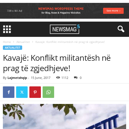
Home
Aktualitet
Kavajë: Konflikt militantësh në prag të zgjedhjeve!
AKTUALITET
Kavajë: Konflikt militantësh në
prag të zgjedhjeve!
By
Lajmetshqip
-
15 June, 2017
1112
0