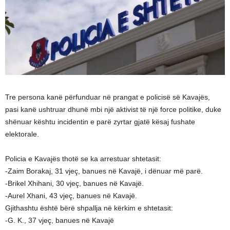
Tre persona kanë përfunduar në prangat e policisë së Kavajës,
pasi kanë ushtruar dhunë mbi një aktivist të një force politike, duke
shënuar kështu incidentin e parë zyrtar gjatë kësaj fushate
elektorale.
Policia e Kavajës thotë se ka arrestuar shtetasit:
-Zaim Borakaj, 31 vjeç, banues në Kavajë, i dënuar më parë.
-Brikel Xhihani, 30 vjeç, banues në Kavajë.
-Aurel Xhani, 43 vjeç, banues në Kavajë.
Gjithashtu është bërë shpallja në kërkim e shtetasit:
-G. K., 37 vjeç, banues në Kavajë