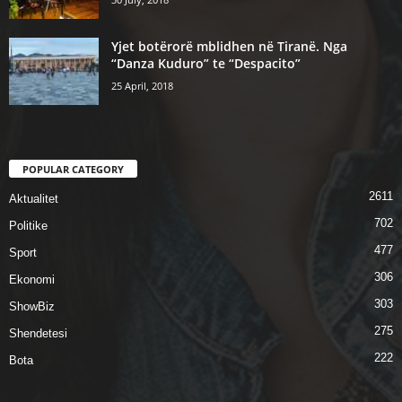
Yjet botërorë mblidhen në Tiranë. Nga
“Danza Kuduro” te “Despacito”
25 April, 2018
POPULAR CATEGORY
2611
Aktualitet
702
Politike
477
Sport
306
Ekonomi
303
ShowBiz
275
Shendetesi
222
Bota