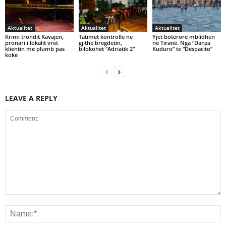
Aktualitet
Aktualitet
Aktualitet
Krimi trondit Kavajen,
Tatimet kontrolle ne
Yjet botërorë mblidhen
pronari i lokalit vret
gjithe bregdetin,
në Tiranë. Nga “Danza
klientin me plumb pas
bllokohet “Adriatik 2”
Kuduro” te “Despacito”
koke
LEAVE A REPLY