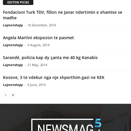
EDITOR PICKS
Fondacioni Turk TDV, fillon ne Janar ndertimin e xhamise se
madhe
Lajmetshqip
-
16 December, 2014
Angela Martini ekspozon te pasmet
Lajmetshqip
-
5 August, 2014
Sarandë, policia kap dy çanta me 40 kg Kanabis
Lajmetshqip
-
21 May, 2014
Kosove, 3 te vdekur nga nje shperthim gazi ne KEK
Lajmetshqip
-
6 June, 2014