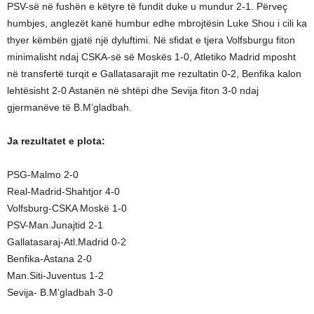
PSV-së në fushën e këtyre të fundit duke u mundur 2-1. Përveç
humbjes, anglezët kanë humbur edhe mbrojtësin Luke Shou i cili ka
thyer këmbën gjatë një dyluftimi. Në sfidat e tjera Volfsburgu fiton
minimalisht ndaj CSKA-së së Moskës 1-0, Atletiko Madrid mposht
në transfertë turqit e Gallatasarajit me rezultatin 0-2, Benfika kalon
lehtësisht 2-0 Astanën në shtëpi dhe Sevija fiton 3-0 ndaj
gjermanëve të B.M’gladbah.
Ja rezultatet e plota:
PSG-Malmo 2-0
Real-Madrid-Shahtjor 4-0
Volfsburg-CSKA Moskë 1-0
PSV-Man.Junajtid 2-1
Gallatasaraj-Atl.Madrid 0-2
Benfika-Astana 2-0
Man.Siti-Juventus 1-2
Sevija- B.M’gladbah 3-0