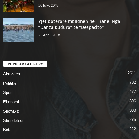
30 July, 2018
Yjet botërorë mblidhen në Tiranë. Nga
“Danza Kuduro” te “Despacito”
25 April, 2018
POPULAR CATEGORY
2611
Aktualitet
702
Politike
477
Sport
306
Ekonomi
303
ShowBiz
275
Shendetesi
222
Bota