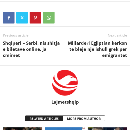
Previous article
Next article
Shqiperi – Serbi, nis shitja
Miliarderi Egjiptian kerkon
e biletave online, ja
te bleje nje ishull grek per
cmimet
emigrantet
Lajmetshqip
RELATED ARTICLES
MORE FROM AUTHOR