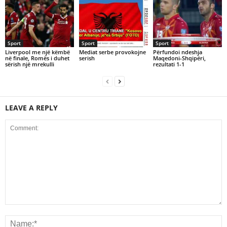
Sport
Sport
Sport
Liverpool me një këmbë
Mediat serbe provokojne
Përfundoi ndeshja
në finale, Romës i duhet
serish
Maqedoni-Shqipëri,
sërish një mrekulli
rezultati 1-1
LEAVE A REPLY