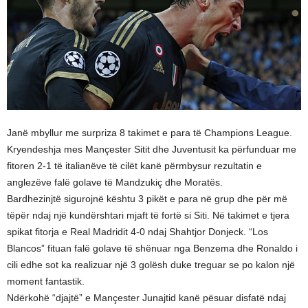
Janë mbyllur me surpriza 8 takimet e para të Champions League.
Kryendeshja mes Mançester Sitit dhe Juventusit ka përfunduar me
fitoren 2-1 të italianëve të cilët kanë përmbysur rezultatin e
anglezëve falë golave të Mandzukiç dhe Moratës.
Bardhezinjtë sigurojnë kështu 3 pikët e para në grup dhe për më
tëpër ndaj një kundërshtari mjaft të fortë si Siti. Në takimet e tjera
spikat fitorja e Real Madridit 4-0 ndaj Shahtjor Donjeck. “Los
Blancos” fituan falë golave të shënuar nga Benzema dhe Ronaldo i
cili edhe sot ka realizuar një 3 golësh duke treguar se po kalon një
moment fantastik.
Ndërkohë “djajtë” e Mançester Junajtid kanë pësuar disfatë ndaj