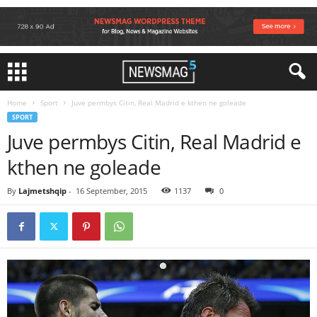
Home
Sport
Juve permbys Citin, Real Madrid e kthen ne goleade
SPORT
Juve permbys Citin, Real Madrid e
kthen ne goleade
By
Lajmetshqip
-
16 September, 2015
1137
0