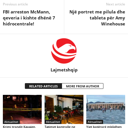
Previous article
Next article
FBI arreston McMann,
Një portret me pilula dhe
qeveria i kishte dhënë 7
tableta për Amy
hidrocentrale!
Winehouse
Lajmetshqip
RELATED ARTICLES
MORE FROM AUTHOR
Aktualitet
Aktualitet
Aktualitet
Krimi trondit Kavajen,
Tatimet kontrolle ne
Yjet botërorë mblidhen