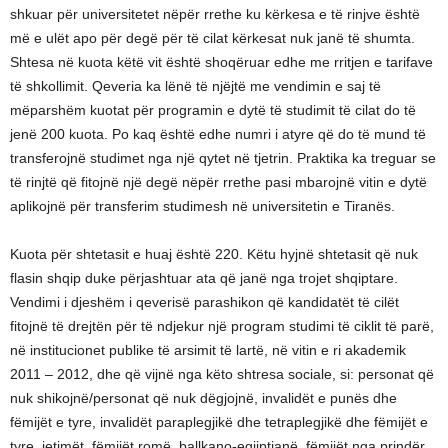
shkuar për universitetet nëpër rrethe ku kërkesa e të rinjve është
më e ulët apo për degë për të cilat kërkesat nuk janë të shumta.
Shtesa në kuota këtë vit është shoqëruar edhe me rritjen e tarifave
të shkollimit. Qeveria ka lënë të njëjtë me vendimin e saj të
mëparshëm kuotat për programin e dytë të studimit të cilat do të
jenë 200 kuota. Po kaq është edhe numri i atyre që do të mund të
transferojnë studimet nga një qytet në tjetrin. Praktika ka treguar se
të rinjtë që fitojnë një degë nëpër rrethe pasi mbarojnë vitin e dytë
aplikojnë për transferim studimesh në universitetin e Tiranës.
Kuota për shtetasit e huaj është 220. Këtu hyjnë shtetasit që nuk
flasin shqip duke përjashtuar ata që janë nga trojet shqiptare.
Vendimi i djeshëm i qeverisë parashikon që kandidatët të cilët
fitojnë të drejtën për të ndjekur një program studimi të ciklit të parë,
në institucionet publike të arsimit të lartë, në vitin e ri akademik
2011 – 2012, dhe që vijnë nga këto shtresa sociale, si: personat që
nuk shikojnë/personat që nuk dëgjojnë, invalidët e punës dhe
fëmijët e tyre, invalidët paraplegjikë dhe tetraplegjikë dhe fëmijët e
tyre, jetimët, fëmijët romë, ballkano-egjiptianë, fëmijët nga prindër