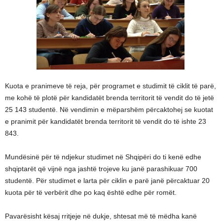
Kuota e pranimeve të reja, për programet e studimit të ciklit të parë,
me kohë të plotë për kandidatët brenda territorit të vendit do të jetë
25 143 studentë. Në vendimin e mëparshëm përcaktohej se kuotat
e pranimit për kandidatët brenda territorit të vendit do të ishte 23
843.
Mundësinë për të ndjekur studimet në Shqipëri do ti kenë edhe
shqiptarët që vijnë nga jashtë trojeve ku janë parashikuar 700
studentë. Për studimet e larta për ciklin e parë janë përcaktuar 20
kuota për të verbërit dhe po kaq është edhe për romët.
Pavarësisht kësaj rritjeje në dukje, shtesat më të mëdha kanë