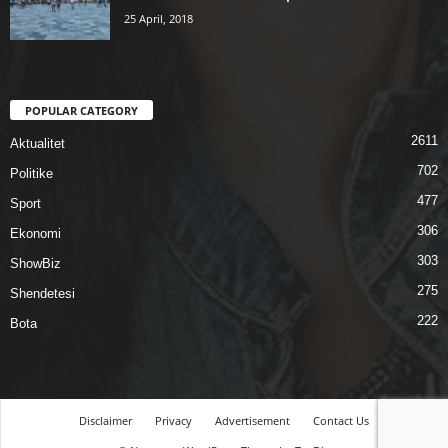
25 April, 2018
POPULAR CATEGORY
2611
Aktualitet
702
Politike
477
Sport
306
Ekonomi
303
ShowBiz
275
Shendetesi
222
Bota
Disclaimer
Privacy
Advertisement
Contact Us