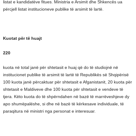
listat e kandidatëve fitues. Ministria e Arsimit dhe Shkencës ua
përcjell listat institucioneve publike të arsimit të lartë.
Kuotat për të huajt
220
kuota në total janë për shtetasit e huaj që do të studiojnë në
institucionet publike të arsimit të lartë të Republikës së Shqipërisë
100 kuota janë përcaktuar për shtetasit e Afganistanit, 20 kuota për
shtetasit e Maldiveve dhe 100 kuota për shtetasit e vendeve të
tjera. Këto kuota do të shpërndahen në bazë të marrëveshjeve dy
apo shumëpalëshe, si dhe në bazë të kërkesave individuale, të
paraqitura në ministri nga personat e interesuar.