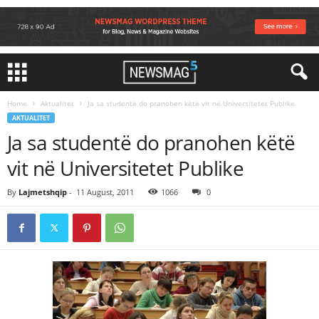
Home
Aktualitet
Ja sa studentë do pranohen këtë vit në Universitetet Publike
AKTUALITET
Ja sa studentë do pranohen këtë
vit në Universitetet Publike
By
Lajmetshqip
-
11 August, 2011
1066
0