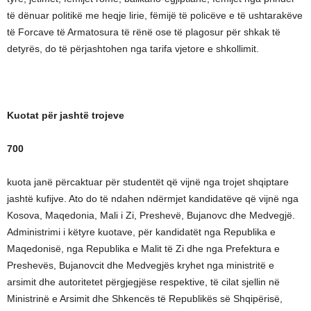
të dënuar politikë me heqje lirie, fëmijë të policëve e të ushtarakëve
të Forcave të Armatosura të rënë ose të plagosur për shkak të
detyrës, do të përjashtohen nga tarifa vjetore e shkollimit.
Kuotat për jashtë trojeve
700
kuota janë përcaktuar për studentët që vijnë nga trojet shqiptare
jashtë kufijve. Ato do të ndahen ndërmjet kandidatëve që vijnë nga
Kosova, Maqedonia, Mali i Zi, Preshevë, Bujanovc dhe Medvegjë.
Administrimi i këtyre kuotave, për kandidatët nga Republika e
Maqedonisë, nga Republika e Malit të Zi dhe nga Prefektura e
Preshevës, Bujanovcit dhe Medvegjës kryhet nga ministritë e
arsimit dhe autoritetet përgjegjëse respektive, të cilat sjellin në
Ministrinë e Arsimit dhe Shkencës të Republikës së Shqipërisë,