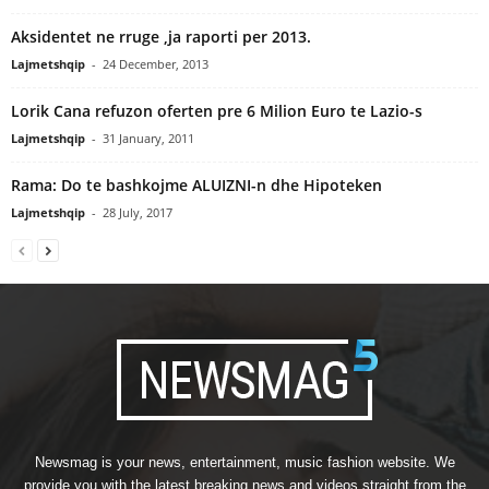
Aksidentet ne rruge ,ja raporti per 2013.
Lajmetshqip
-
24 December, 2013
Lorik Cana refuzon oferten pre 6 Milion Euro te Lazio-s
Lajmetshqip
-
31 January, 2011
Rama: Do te bashkojme ALUIZNI-n dhe Hipoteken
Lajmetshqip
-
28 July, 2017
Newsmag is your news, entertainment, music fashion website. We
provide you with the latest breaking news and videos straight from the