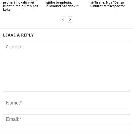
pronari i lokalit vret
gjithe bregdetin,
në Tiranë. Nga “Danza
klientin me plumb pas
bllokohet “Adriatik 2”
Kuduro” te “Despacito”
koke
LEAVE A REPLY