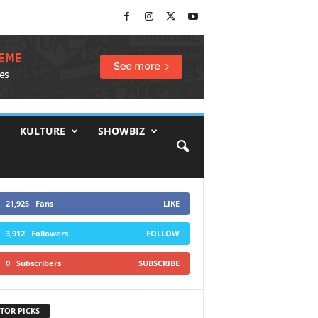
KULTURE
SHOWBIZ
21,925
Fans
LIKE
3,912
Followers
FOLLOW
0
Subscribers
SUBSCRIBE
TOR PICKS