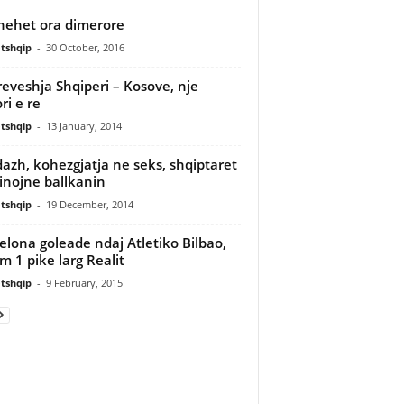
hehet ora dimerore
tshqip
-
30 October, 2016
eveshja Shqiperi – Kosove, nje
ri e re
tshqip
-
13 January, 2014
azh, kohezgjatja ne seks, shqiptaret
nojne ballkanin
tshqip
-
19 December, 2014
elona goleade ndaj Atletiko Bilbao,
m 1 pike larg Realit
tshqip
-
9 February, 2015