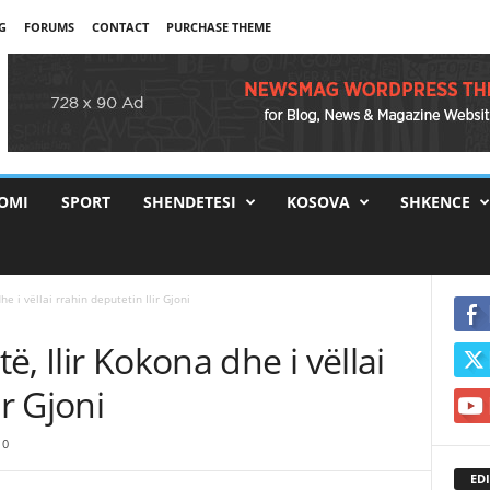
G
FORUMS
CONTACT
PURCHASE THEME
OMI
SPORT
SHENDETESI
KOSOVA
SHKENCE
e i vëllai rrahin deputetin Ilir Gjoni
, Ilir Kokona dhe i vëllai
ir Gjoni
0
EDI