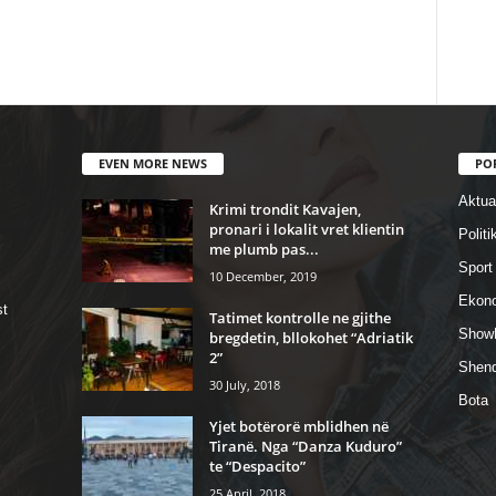
EVEN MORE NEWS
PO
Aktual
Krimi trondit Kavajen,
pronari i lokalit vret klientin
Politi
me plumb pas...
Sport
10 December, 2019
Ekon
st
Tatimet kontrolle ne gjithe
Show
bregdetin, bllokohet “Adriatik
2”
Shend
30 July, 2018
Bota
Yjet botërorë mblidhen në
Tiranë. Nga “Danza Kuduro”
te “Despacito”
25 April, 2018