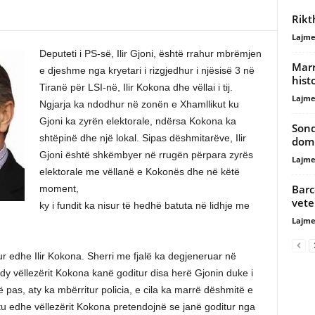
Rikt
Lajme
Deputeti i PS-së, Ilir Gjoni, është rrahur mbrëmjen
Marr
e djeshme nga kryetari i rizgjedhur i njësisë 3 në
histo
Tiranë për LSI-në, Ilir Kokona dhe vëllai i tij.
Lajme
Ngjarja ka ndodhur në zonën e Xhamllikut ku
Gjoni ka zyrën elektorale, ndërsa Kokona ka
Sond
shtëpinë dhe një lokal. Sipas dëshmitarëve, Ilir
domi
Gjoni është shkëmbyer në rrugën përpara zyrës
Lajme
elektorale me vëllanë e Kokonës dhe në këtë
Barc
moment,
vete
ky i fundit ka nisur të hedhë batuta në lidhje me
Lajme
tur edhe Ilir Kokona. Sherri me fjalë ka degjeneruar në
y vëllezërit Kokona kanë goditur disa herë Gjonin duke i
pas, aty ka mbërritur policia, e cila ka marrë dëshmitë e
shtu edhe vëllezërit Kokona pretendojnë se janë goditur nga