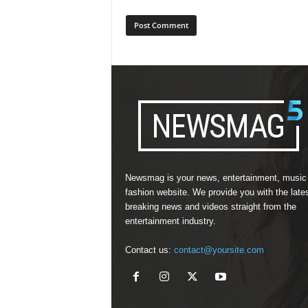
Newsmag is your news, entertainment, music
fashion website. We provide you with the late
breaking news and videos straight from the
entertainment industry.
Contact us:
contact@yoursite.com