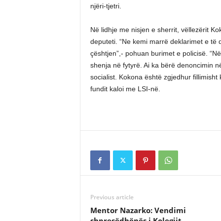
njëri-tjetri.
Në lidhje me nisjen e sherrit, vëllezërit
deputeti. “Ne kemi marrë deklarimet e të 
çështjen”,- pohuan burimet e policisë. “N
shenja në fytyrë. Ai ka bërë denoncimin në
socialist. Kokona është zgjedhur fillimish
fundit kaloi me LSI-në.
Previous article
Mentor Nazarko: Vendimi
shpresëdhënës i Kolegjit