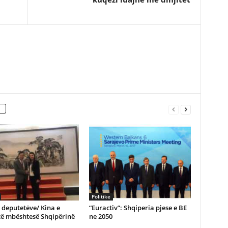
Politike
e deputetëve/ Kina e
“Euractiv”: Shqiperia pjese e BE
të mbështesë Shqipërinë
ne 2050