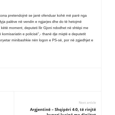
 Kokona pretendojnë se janë ofenduar kohë më parë nga
dyja palëve në vendin e ngjarjes dhe do të hetojmë
ë këtë moment, deputeti Ilir Gjoni ndodhet në shtëpi me
 komisariatin e policisë”,- thanë dje miqtë e deputetit
t kryetar minibashkie nën logon e PS-së, por në zgjedhjet e
Next article
Argjentinë – Shqipëri 4:0, të rinjtë
kuqezi luajnë me dinjitet