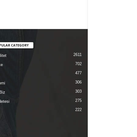
PULAR CATEGORY
2611
itet
702
ke
477
306
omi
303
Biz
275
etesi
222