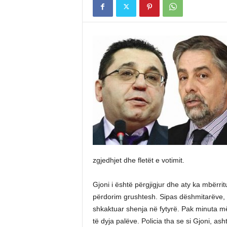
zgjedhjet dhe fletët e votimit.
Gjoni i është përgjigjur dhe aty ka mbërri
përdorim grushtesh. Sipas dëshmitarëve, d
shkaktuar shenja në fytyrë. Pak minuta më 
të dyja palëve. Policia tha se si Gjoni, a