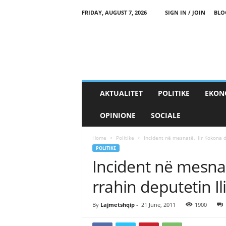
FRIDAY, AUGUST 7, 2026
SIGN IN / JOIN
BLO
AKTUALITET
POLITIKE
EKON
OPINIONE
SOCIALE
Home
Politike
Incident në mesnatë, Ilir Kokona dh
POLITIKE
Incident në mesnatë
rrahin deputetin Il
By
Lajmetshqip
-
21 June, 2011
1900