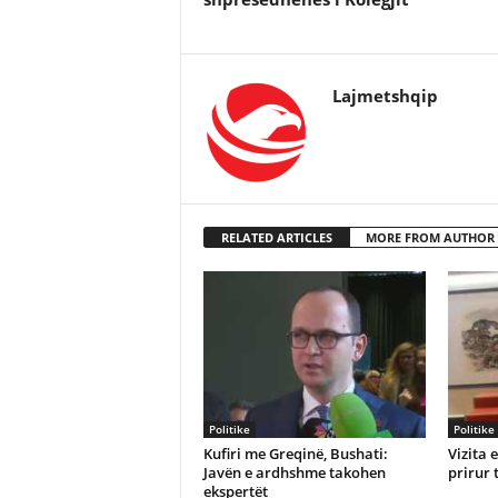
Lajmetshqip
RELATED ARTICLES
MORE FROM AUTHOR
Politike
Politike
Kufiri me Greqinë, Bushati:
Vizita 
Javën e ardhshme takohen
prirur 
ekspertët