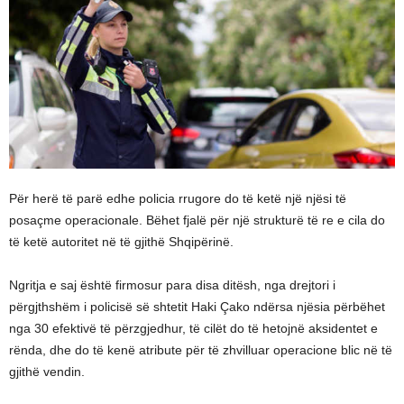
Për herë të parë edhe policia rrugore do të ketë një njësi të
posaçme operacionale. Bëhet fjalë për një strukturë të re e cila do
të ketë autoritet në të gjithë Shqipërinë.
Ngritja e saj është firmosur para disa ditësh, nga drejtori i
përgjthshëm i policisë së shtetit Haki Çako ndërsa njësia përbëhet
nga 30 efektivë të përzgjedhur, të cilët do të hetojnë aksidentet e
rënda, dhe do të kenë atribute për të zhvilluar operacione blic në të
gjithë vendin.