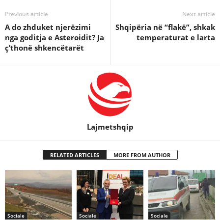
Previous article
Next article
A do zhduket njerëzimi
Shqipëria në “flakë”, shkak
nga goditja e Asteroidit? Ja
temperaturat e larta
ç’thonë shkencëtarët
Lajmetshqip
RELATED ARTICLES
MORE FROM AUTHOR
Sociale
Sociale
Sociale