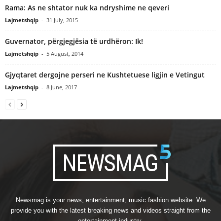
Rama: As ne shtator nuk ka ndryshime ne qeveri
Lajmetshqip
-
31 July, 2015
Guvernator, përgjegjësia të urdhëron: Ik!
Lajmetshqip
-
5 August, 2014
Gjyqtaret dergojne perseri ne Kushtetuese ligjin e Vetingut
Lajmetshqip
-
8 June, 2017
Newsmag is your news, entertainment, music fashion website. We
provide you with the latest breaking news and videos straight from the
entertainment industry.