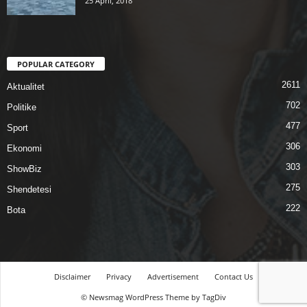
25 April, 2018
POPULAR CATEGORY
2611
Aktualitet
702
Politike
477
Sport
306
Ekonomi
303
ShowBiz
275
Shendetesi
222
Bota
Disclaimer
Privacy
Advertisement
Contact Us
© Newsmag WordPress Theme by TagDiv