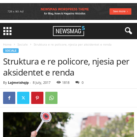
Home
Sociale
Struktura e re policore, njesia per aksidentet e renda
SOCIALE
Struktura e re policore, njesia per
aksidentet e renda
By
Lajmetshqip
-
8 July, 2017
1818
0