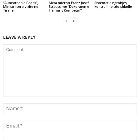
“Autostrada e Paqes”,
Meta nderon Franz Josef
Sistemet e ngrohjes,
Ministri serb vizite ne
Strauss me “Dekoraten e
kontroll ne cdo shkolle
Tirane
Flamurit Kombetar”
LEAVE A REPLY