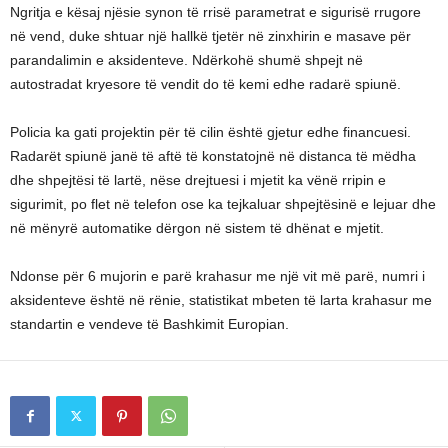
Ngritja e kësaj njësie synon të rrisë parametrat e sigurisë rrugore
në vend, duke shtuar një hallkë tjetër në zinxhirin e masave për
parandalimin e aksidenteve. Ndërkohë shumë shpejt në
autostradat kryesore të vendit do të kemi edhe radarë spiunë.
Policia ka gati projektin për të cilin është gjetur edhe financuesi.
Radarët spiunë janë të aftë të konstatojnë në distanca të mëdha
dhe shpejtësi të lartë, nëse drejtuesi i mjetit ka vënë rripin e
sigurimit, po flet në telefon ose ka tejkaluar shpejtësinë e lejuar dhe
në mënyrë automatike dërgon në sistem të dhënat e mjetit.
Ndonse për 6 mujorin e parë krahasur me një vit më parë, numri i
aksidenteve është në rënie, statistikat mbeten të larta krahasur me
standartin e vendeve të Bashkimit Europian.