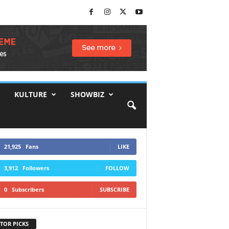
KULTURE
SHOWBIZ
21,925
Fans
LIKE
3,912
Followers
FOLLOW
0
Subscribers
SUBSCRIBE
TOR PICKS