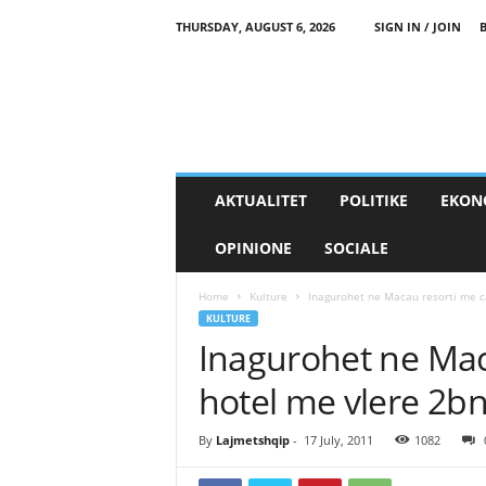
THURSDAY, AUGUST 6, 2026
SIGN IN / JOIN
AKTUALITET
POLITIKE
EKON
OPINIONE
SOCIALE
Home
Kulture
Inagurohet ne Macau resorti me c
KULTURE
Inagurohet ne Mac
hotel me vlere 2bn
By
Lajmetshqip
-
17 July, 2011
1082