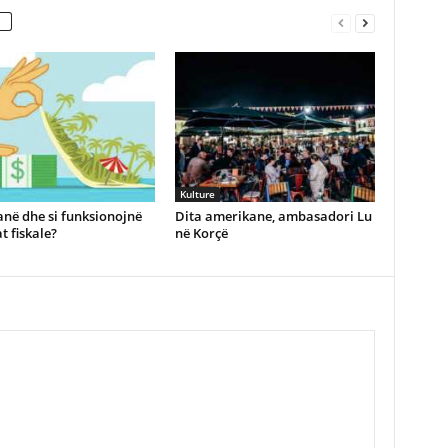
Kulture
anë dhe si funksionojnë
Dita amerikane, ambasadori Lu
t fiskale?
në Korçë