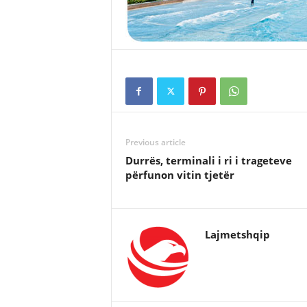
Previous article
Durrës, terminali i ri i trageteve
përfunon vitin tjetër
Lajmetshqip