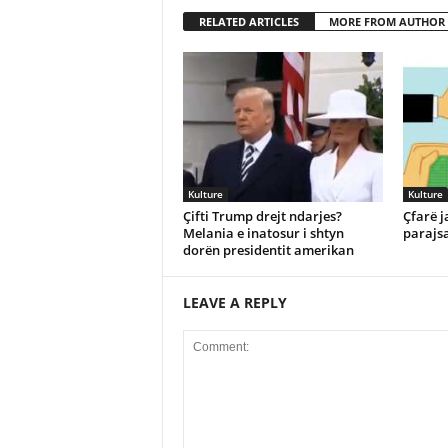
RELATED ARTICLES
MORE FROM AUTHOR
Kulture
Kulture
Çifti Trump drejt ndarjes?
Çfarë j
Melania e inatosur i shtyn
parajsa
dorën presidentit amerikan
LEAVE A REPLY