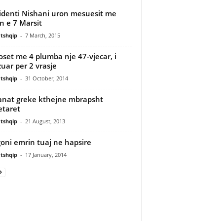
identi Nishani uron mesuesit me
in e 7 Marsit
tshqip
-
7 March, 2015
oset me 4 plumba nje 47-vjecar, i
uar per 2 vrasje
tshqip
-
31 October, 2014
nat greke kthejne mbrapsht
taret
tshqip
-
21 August, 2013
oni emrin tuaj ne hapsire
tshqip
-
17 January, 2014