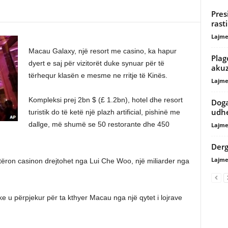
Pres
rast
Lajme
Macau Galaxy, një resort me casino, ka hapur
Plag
dyert e saj për vizitorët duke synuar për të
akuz
tërhequr klasën e mesme ne rritje të Kinës.
Lajme
Kompleksi prej 2bn $ (£ 1.2bn), hotel dhe resort
Doga
udhe
turistik do të ketë një plazh artificial, pishinë me
dallge, më shumë se 50 restorante dhe 450
Lajme
Derg
Lajme
tëron casinon drejtohet nga Lui Che Woo, një miliarder nga
ke u përpjekur për ta kthyer Macau nga një qytet i lojrave