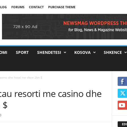
BLOG
FORUMS
CONTACT
PURCHASE THEME
OMI
SPORT
SHENDETESI
KOSOVA
SHKENCE
asino dhe hotel me vlere 2bn $
au resorti me casino dhe
 $
0
EDI