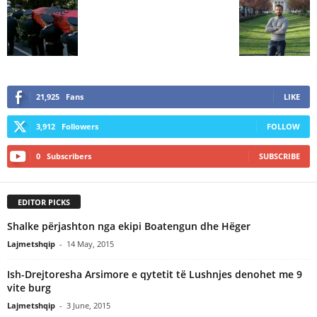
21,925
Fans
LIKE
3,912
Followers
FOLLOW
0
Subscribers
SUBSCRIBE
EDITOR PICKS
Shalke përjashton nga ekipi Boatengun dhe Hëger
Lajmetshqip
-
14 May, 2015
Ish-Drejtoresha Arsimore e qytetit të Lushnjes denohet me 9
vite burg
Lajmetshqip
-
3 June, 2015