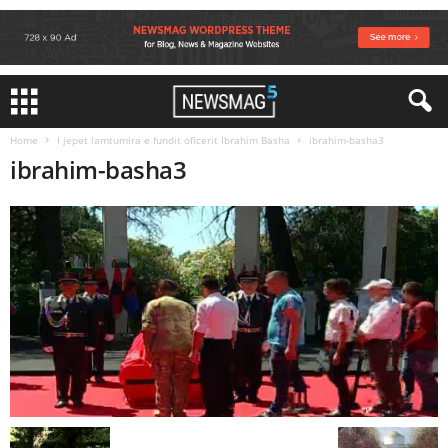
Home
I jepet lamtumira e fundit oficerit Ibrahim Basha
ibrahim-basha3
ibrahim-basha3