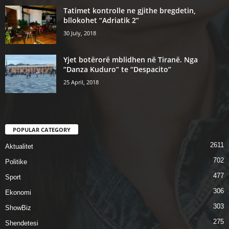
Tatimet kontrolle ne gjithe bregdetin,
bllokohet “Adriatik 2”
30 July, 2018
Yjet botërorë mblidhen në Tiranë. Nga
“Danza Kuduro” te “Despacito”
25 April, 2018
POPULAR CATEGORY
2611
Aktualitet
702
Politike
477
Sport
306
Ekonomi
303
ShowBiz
275
Shendetesi