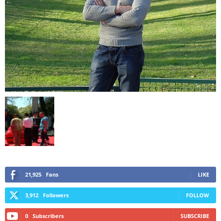
21,925
Fans
LIKE
3,912
Followers
FOLLOW
0
Subscribers
SUBSCRIBE