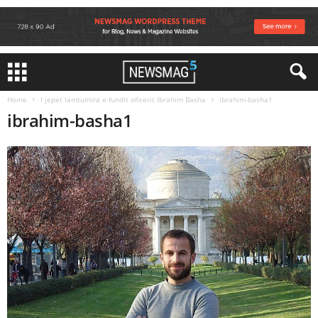
Home
I jepet lamtumira e fundit oficerit Ibrahim Basha
ibrahim-basha1
ibrahim-basha1