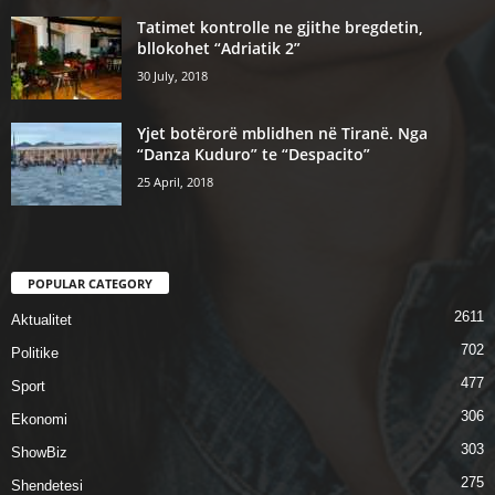
Tatimet kontrolle ne gjithe bregdetin,
bllokohet “Adriatik 2”
30 July, 2018
Yjet botërorë mblidhen në Tiranë. Nga
“Danza Kuduro” te “Despacito”
25 April, 2018
POPULAR CATEGORY
2611
Aktualitet
702
Politike
477
Sport
306
Ekonomi
303
ShowBiz
275
Shendetesi