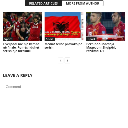
RELATED ARTICLES
MORE FROM AUTHOR
Sport
Sport
Sport
Liverpool me një këmbë
Mediat serbe provokojne
Përfundoi ndeshja
në finale, Romës i duhet
serish
Maqedoni-Shqipëri,
sërish një mrekulli
rezultati 1-1
LEAVE A REPLY