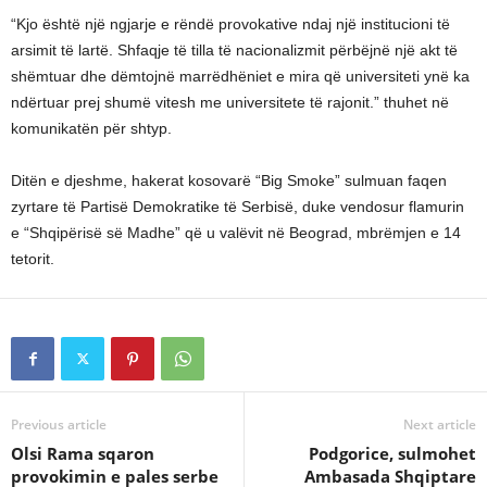
“Kjo është një ngjarje e rëndë provokative ndaj një institucioni të
arsimit të lartë. Shfaqje të tilla të nacionalizmit përbëjnë një akt të
shëmtuar dhe dëmtojnë marrëdhëniet e mira që universiteti ynë ka
ndërtuar prej shumë vitesh me universitete të rajonit.” thuhet në
komunikatën për shtyp.
Ditën e djeshme, hakerat kosovarë “Big Smoke” sulmuan faqen
zyrtare të Partisë Demokratike të Serbisë, duke vendosur flamurin
e “Shqipërisë së Madhe” që u valëvit në Beograd, mbrëmjen e 14
tetorit.
Previous article
Next article
Olsi Rama sqaron
Podgorice, sulmohet
provokimin e pales serbe
Ambasada Shqiptare