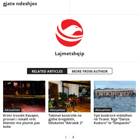
gjate ndeshjes
Lajmetshqip
RELATED ARTICLES
MORE FROM AUTHOR
Aktualitet
Aktualitet
Aktualitet
Krimi trondit Kavajen,
Tatimet kontrolle ne
Yjet botërorë mblidhen
pronari i lokalit vret
gjithe bregdetin,
në Tiranë. Nga “Danza
klientin me plumb pas
bllokohet “Adriatik 2”
Kuduro” te “Despacito”
koke