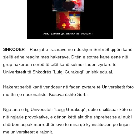
SHKODER
– Pasojat e trazirave në ndeshjen Serbi-Shqipëri kanë
sjellë edhe reagim mes hakerave. Ditën e sotme kanë qenë një
grup hakerash serbë të cilët kanë sulmur faqen zyrtare të
Univeristetit të Shkodrës “Luigj Gurakuqi” unishk.edu.al.
Hakerat serbë kanë vendosur në faqen zyrtare të Universitetit foto
me thirrje nacionaliste: Kosova është Serbi.
Nga ana e tij, Universiteti “Luigj Gurakuqi”, duke e cilësuar këtë si
një ngjarje provokative, e dënon këtë akt dhe shprehet se ai nuk i
shërben aspak marrëdhënieve të mira që ky institucion po krijon
me universitetet e rajonit.