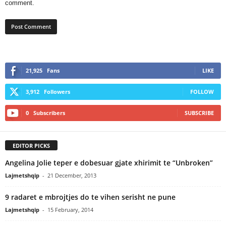
comment.
21,925
Fans
LIKE
3,912
Followers
FOLLOW
0
Subscribers
SUBSCRIBE
EDITOR PICKS
Angelina Jolie teper e dobesuar gjate xhirimit te “Unbroken”
Lajmetshqip
-
21 December, 2013
9 radaret e mbrojtjes do te vihen serisht ne pune
Lajmetshqip
-
15 February, 2014