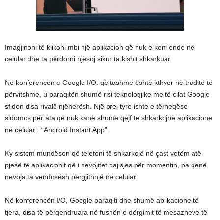
Imagjinoni të klikoni mbi një aplikacion që nuk e keni ende në
celular dhe ta përdorni njësoj sikur ta kishit shkarkuar.
Në konferencën e Google I/O. që tashmë është kthyer në traditë të
përvitshme, u paraqitën shumë risi teknologjike me të cilat Google
sfidon disa rivalë njëherësh. Një prej tyre ishte e tërheqëse
sidomos për ata që nuk kanë shumë qejf të shkarkojnë aplikacione
në celular: “Android Instant App”.
Ky sistem mundëson që telefoni të shkarkojë në çast vetëm atë
pjesë të aplikacionit që i nevojitet pajisjes për momentin, pa qenë
nevoja ta vendosësh përgjithnjë në celular.
Në konferencën I/O, Google paraqiti dhe shumë aplikacione të
tjera, disa të përqendruara në fushën e dërgimit të mesazheve të