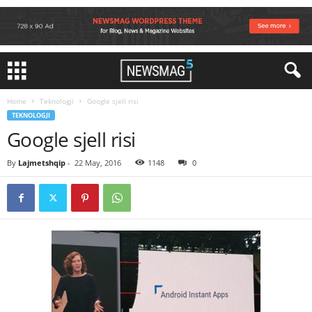
Home
Teknologji
Google sjell risi
TEKNOLOGJI
Google sjell risi
By
Lajmetshqip
-
22 May, 2016
1148
0