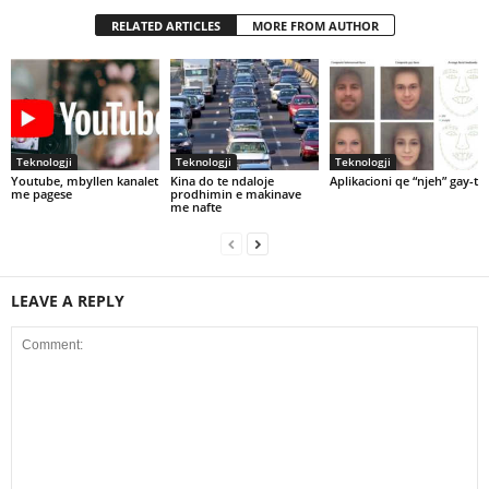
RELATED ARTICLES
MORE FROM AUTHOR
Teknologji
Teknologji
Teknologji
Youtube, mbyllen kanalet
Kina do te ndaloje
Aplikacioni qe “njeh” gay-t
me pagese
prodhimin e makinave
me nafte
LEAVE A REPLY