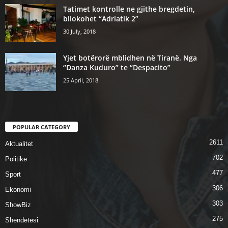
Tatimet kontrolle ne gjithe bregdetin,
bllokohet “Adriatik 2”
30 July, 2018
Yjet botërorë mblidhen në Tiranë. Nga
“Danza Kuduro” te “Despacito”
25 April, 2018
POPULAR CATEGORY
2611
Aktualitet
702
Politike
477
Sport
306
Ekonomi
303
ShowBiz
275
Shendetesi