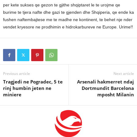
per kete sukses qe gezon te gjithe shqiptaret le te urojme qe
burime te tjera nafte dhe gazi te gjenden dhe Shqiperia, qe ende ka
fushen naftembajtese me te madhe ne kontinent, te behet nje nder
vendet kryesore ne prodhimin e hidrokarbureve ne Europe. Urime!!
Previous article
Next article
Tragjedi ne Pogradec, 5 te
Arsenali hakmerret ndaj
rinj humbin jeten ne
Dortmundit Barcelona
miniere
mposht Milanin