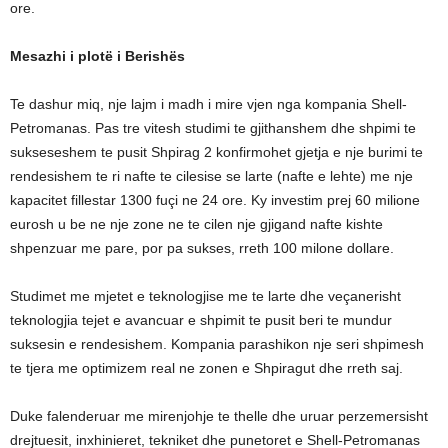
ore.
Mesazhi i plotë i Berishës
Te dashur miq, nje lajm i madh i mire vjen nga kompania Shell-
Petromanas. Pas tre vitesh studimi te gjithanshem dhe shpimi te
sukseseshem te pusit Shpirag 2 konfirmohet gjetja e nje burimi te
rendesishem te ri nafte te cilesise se larte (nafte e lehte) me nje
kapacitet fillestar 1300 fuçi ne 24 ore. Ky investim prej 60 milione
eurosh u be ne nje zone ne te cilen nje gjigand nafte kishte
shpenzuar me pare, por pa sukses, rreth 100 milone dollare.
Studimet me mjetet e teknologjise me te larte dhe veçanerisht
teknologjia tejet e avancuar e shpimit te pusit beri te mundur
suksesin e rendesishem. Kompania parashikon nje seri shpimesh
te tjera me optimizem real ne zonen e Shpiragut dhe rreth saj.
Duke falenderuar me mirenjohje te thelle dhe uruar perzemersisht
drejtuesit, inxhinieret, tekniket dhe punetoret e Shell-Petromanas