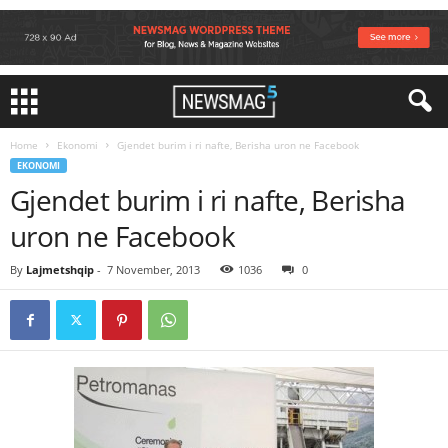
Home
Ekonomi
Gjendet burim i ri nafte, Berisha uron ne Facebook
EKONOMI
Gjendet burim i ri nafte, Berisha
uron ne Facebook
By
Lajmetshqip
-
7 November, 2013
1036
0