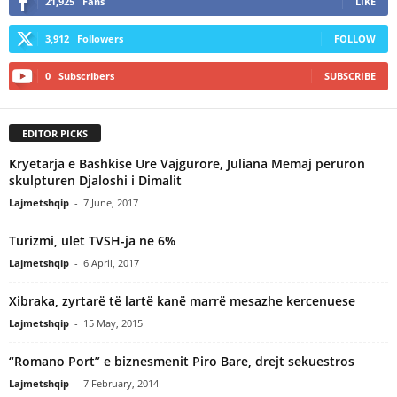
21,925
Fans
LIKE
3,912
Followers
FOLLOW
0
Subscribers
SUBSCRIBE
EDITOR PICKS
Kryetarja e Bashkise Ure Vajgurore, Juliana Memaj peruron
skulpturen Djaloshi i Dimalit
Lajmetshqip
-
7 June, 2017
Turizmi, ulet TVSH-ja ne 6%
Lajmetshqip
-
6 April, 2017
Xibraka, zyrtarë të lartë kanë marrë mesazhe kercenuese
Lajmetshqip
-
15 May, 2015
“Romano Port” e biznesmenit Piro Bare, drejt sekuestros
Lajmetshqip
-
7 February, 2014