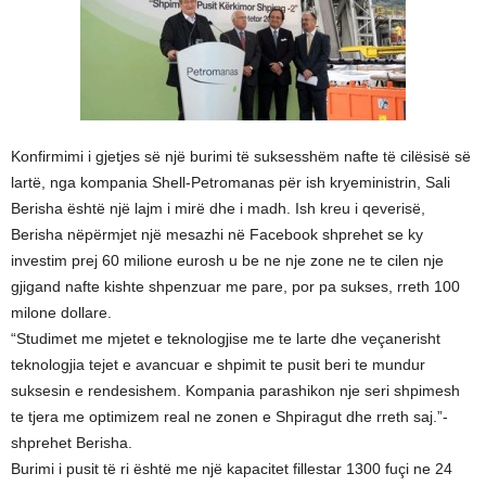
Konfirmimi i gjetjes së një burimi të suksesshëm nafte të cilësisë së
lartë, nga kompania Shell-Petromanas për ish kryeministrin, Sali
Berisha është një lajm i mirë dhe i madh. Ish kreu i qeverisë,
Berisha nëpërmjet një mesazhi në Facebook shprehet se ky
investim prej 60 milione eurosh u be ne nje zone ne te cilen nje
gjigand nafte kishte shpenzuar me pare, por pa sukses, rreth 100
milone dollare.
“Studimet me mjetet e teknologjise me te larte dhe veçanerisht
teknologjia tejet e avancuar e shpimit te pusit beri te mundur
suksesin e rendesishem. Kompania parashikon nje seri shpimesh
te tjera me optimizem real ne zonen e Shpiragut dhe rreth saj.”-
shprehet Berisha.
Burimi i pusit të ri është me një kapacitet fillestar 1300 fuçi ne 24