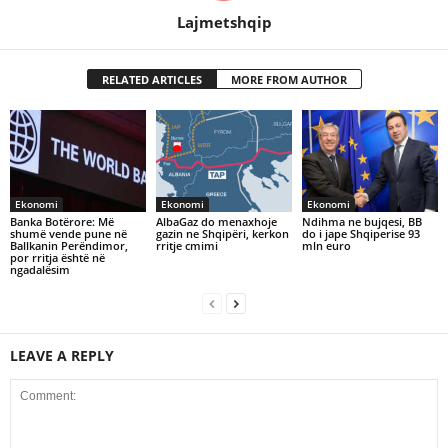
Lajmetshqip
RELATED ARTICLES
MORE FROM AUTHOR
Ekonomi
Ekonomi
Ekonomi
Banka Botërore: Më
AlbaGaz do menaxhoje
Ndihma ne bujqesi, BB
shumë vende pune në
gazin ne Shqipëri, kerkon
do i jape Shqiperise 93
Ballkanin Perëndimor,
rritje cmimi
mln euro
por rritja është në
ngadalësim
LEAVE A REPLY