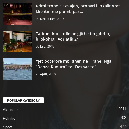
Krimi trondit Kavajen, pronari i lokalit vret
klientin me plumb pas...
10 December, 2019
Tatimet kontrolle ne gjithe bregdetin,
bllokohet “Adriatik 2”
30 July, 2018
Yjet botërorë mblidhen në Tiranë. Nga
“Danza Kuduro” te “Despacito”
25 April, 2018
POPULAR CATEGORY
2611
Aktualitet
702
Politike
477
Sport