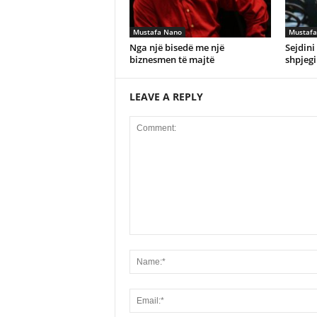
Mustafa Nano
Mustafa
Nga një bisedë me një
Sejdin
biznesmen të majtë
shpjegi
LEAVE A REPLY