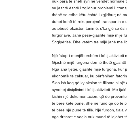
nuk para të sheh syri në vendet normale 
se jashtë është i zgjidhur problemi i tra
thënë se edhe këtu është i zgjidhur; në mo
duhet kohë të rekuperojmë transportin e 
autobusë ekziston tanimë, s’ka gjë se është
furgonave. Janë pesë-gjashtë mijë mijë f
Shqipërisë. Dhe vetëm tre mijë janë me li
Një ‘stop’ i menjëhershëm i këtij aktivitet
Gjashtë mijë furgona don të thotë gjasht
Nga ana tjetër, gjashtë mijë furgona, kur ja
ekonomik të caktuar, ku përfshihen fatorin
S’do ish keq që ky aksion të fillonte si një a
synohej disiplinimi i këtij aktiviteti. Me fja
kishin një dokumentacion, që do provonte g
të bërë këtë punë, dhe në fund që do të pr
të bërë një punë të tillë. Një furgon, fjal
nga dritaret e vogla nuk mund të lejohet 