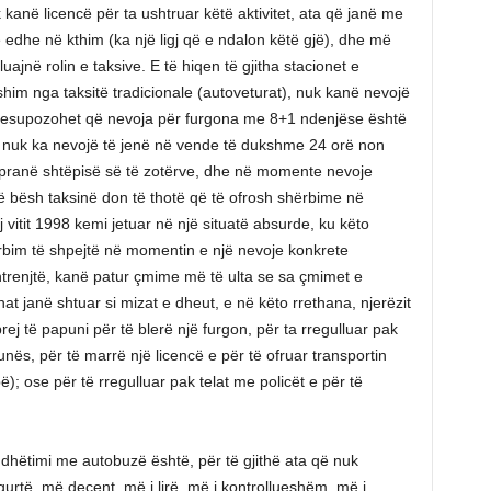
k kanë licencë për ta ushtruar këtë aktivitet, ata që janë me
 edhe në kthim (ka një ligj që e ndalon këtë gjë), dhe më
ajnë rolin e taksive. E të hiqen të gjitha stacionet e
him nga taksitë tradicionale (autoveturat), nuk kanë nevojë
Presupozohet që nevoja për furgona me 8+1 ndenjëse është
at nuk ka nevojë të jenë në vende të dukshme 24 orë non
 pranë shtëpisë së të zotërve, dhe në momente nevoje
të bësh taksinë don të thotë që të ofrosh shërbime në
vitit 1998 kemi jetuar në një situatë absurde, ku këto
ërbim të shpejtë në momentin e një nevoje konkrete
htrenjtë, kanë patur çmime më të ulta se sa çmimet e
t janë shtuar si mizat e dheut, e në këto rrethana, njerëzit
ej të papuni për të blerë një furgon, për ta rregulluar pak
s, për të marrë një licencë e për të ofruar transportin
; ose për të rregulluar pak telat me policët e për të
dhëtimi me autobuzë është, për të gjithë ata që nuk
rtë, më decent, më i lirë, më i kontrollueshëm, më i