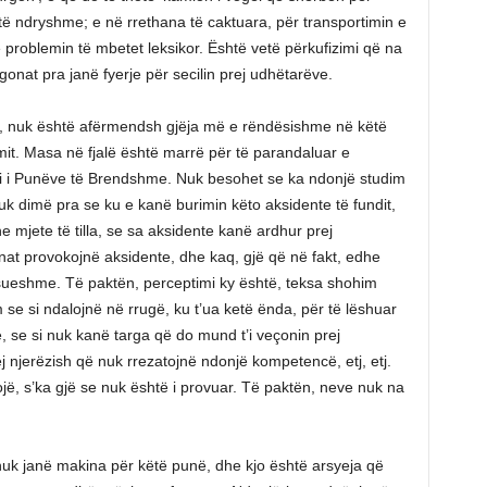
 të ndryshme; e në rrethana të caktuara, për transportimin e
 problemin të mbetet leksikor. Është vetë përkufizimi që na
rgonat pra janë fyerje për secilin prej udhëtarëve.
or, nuk është afërmendsh gjëja më e rëndësishme në këtë
mit. Masa në fjalë është marrë për të parandaluar e
tri i Punëve të Brendshme. Nuk besohet se ka ndonjë studim
uk dimë pra se ku e kanë burimin këto aksidente të fundit,
e mjete të tilla, se sa aksidente kanë ardhur prej
onat provokojnë aksidente, dhe kaq, gjë që në fakt, edhe
ueshme. Të paktën, perceptimi ky është, teksa shohim
se si ndalojnë në rrugë, ku t’ua ketë ënda, për të lëshuar
, se si nuk kanë targa që do mund t’i veçonin prej
ej njerëzish që nuk rrezatojnë ndonjë kompetencë, etj, etj.
jë, s’ka gjë se nuk është i provuar. Të paktën, neve nuk na
nuk janë makina për këtë punë, dhe kjo është arsyeja që