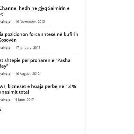
Channel hedh ne gjyq Saimirin e
-t
tshqip
-
16 November, 2013
ia pozicionon forca shtesë në kufirin
Kosovën
tshqip
-
17 January, 2013
st shtëpie për pronaren e “Pasha
day”
tshqip
-
16 August, 2012
AT, bizneset e huaja perbejne 13 %
unesimit total
tshqip
-
4 June, 2017