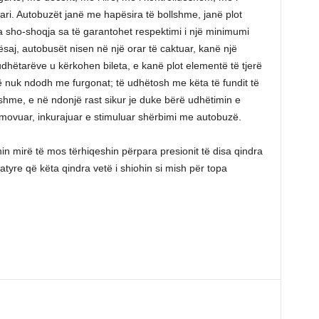
ari. Autobuzët janë me hapësira të bollshme, janë plot
ga sho-shoqja sa të garantohet respektimi i një minimumi
ësaj, autobusët nisen në një orar të caktuar, kanë një
udhëtarëve u kërkohen bileta, e kanë plot elementë të tjerë
ë nuk ndodh me furgonat; të udhëtosh me këta të fundit të
ikshme, e në ndonjë rast sikur je duke bërë udhëtimin e
romovuar, inkurajuar e stimuluar shërbimi me autobuzë.
nin mirë të mos tërhiqeshin përpara presionit të disa qindra
atyre që këta qindra vetë i shiohin si mish për topa