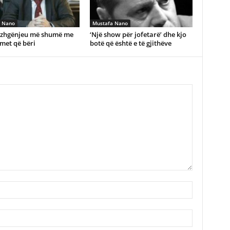
 Nano
Mustafa Nano
i zhgënjeu më shumë me
‘Një show për jofetarë’ dhe kjo
met që bëri
botë që është e të gjithëve