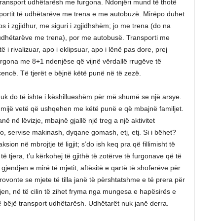
transport udhëtarësh me furgona. Ndonjëri mund të thotë
nsportit të udhëtarëve me trena e me autobuzë. Mirëpo duhet
s i zgjidhur, me siguri i zgjidhshëm; jo me trena (do na
udhëtarëve me trena), por me autobusë. Transporti me
 i rivalizuar, apo i eklipsuar, apo i lënë pas dore, prej
urgona me 8+1 ndenjëse që vijnë vërdallë rrugëve të
cencë. Të tjerët e bëjnë këtë punë në të zezë.
i nuk do të ishte i këshillueshëm për më shumë se një arsye.
ë mijë vetë që ushqehen me këtë punë e që mbajnë familjet.
në në lëvizje, mbajnë gjallë një treg a një aktivitet
o, servise makinash, dyqane gomash, etj, etj. Si i bëhet?
ksion në mbrojtje të ligjit; s’do ish keq pra që fillimisht të
lë të tjera, t’u kërkohej të gjithë të zotërve të furgonave që të
jendjen e mirë të mjetit, aftësitë e qartë të shoferëve për
ovonte se mjete të tilla janë të përshtatshme e të prera për
a vjen, në të cilin të zihet fryma nga mungesa e hapësirës e
të bëjë transport udhëtarësh. Udhëtarët nuk janë derra.