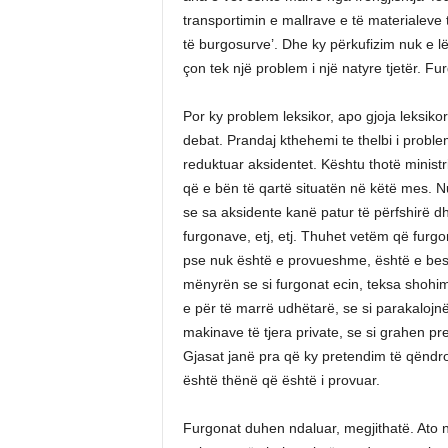
transportimin e mallrave e të materialeve
të burgosurve’. Dhe ky përkufizim nuk e lë
çon tek një problem i një natyre tjetër. Fu
Por ky problem leksikor, apo gjoja leksik
debat. Prandaj kthehemi te thelbi i proble
reduktuar aksidentet. Kështu thotë minis
që e bën të qartë situatën në këtë mes. N
se sa aksidente kanë patur të përfshirë dh
furgonave, etj, etj. Thuhet vetëm që furg
pse nuk është e provueshme, është e bes
mënyrën se si furgonat ecin, teksa shohim 
e për të marrë udhëtarë, se si parakalojnë
makinave të tjera private, se si grahen pr
Gjasat janë pra që ky pretendim të qëndro
është thënë që është i provuar.
Furgonat duhen ndaluar, megjithatë. Ato 