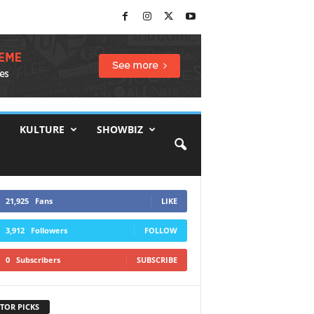
KULTURE
SHOWBIZ
21,925
Fans
LIKE
3,912
Followers
FOLLOW
0
Subscribers
SUBSCRIBE
TOR PICKS