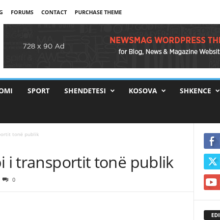
G
FORUMS
CONTACT
PURCHASE THEME
OMI
SPORT
SHENDETESI
KOSOVA
SHKENCE
ortit tonë publik
 i transportit tonë publik
0
EDI