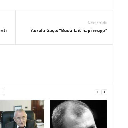
Next article
enti
Aurela Gaçe: “Budallait hapi rruge”