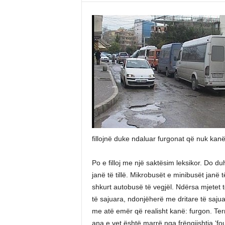
fillojnë duke ndaluar furgonat që nuk kanë
Po e filloj me një saktësim leksikor. Do 
janë të tillë. Mikrobusët e minibusët janë
shkurt autobusë të vegjël. Ndërsa mjetet t
të sajuara, ndonjëherë me dritare të sajua
me atë emër që realisht kanë: furgon. Term
ana e vet është marrë nga frëngjishtja ‘fo