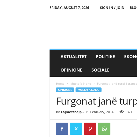
FRIDAY, AUGUST 7, 2026
SIGN IN / JOIN
BLO
AKTUALITET
POLITIKE
EKON
OPINIONE
SOCIALE
Home
Mustafa Nano
Furgonat janë turpi i transp
OPINIONE
MUSTAFA NANO
Furgonat janë turpi
By
Lajmetshqip
-
19 February, 2014
1371