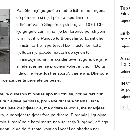
Top 
Po bëhet një gurgulé e madhe lidhur me furgonat
Fiksi
që përdoren si mjet për transportimin e
Lajme
udhëtarëve në Shqipëri qysh prej vitit 1998. Dhe
kjo gurgulé zuri fill në një konferencë për shtypin
Serb
me 
të ministrit të Punëve të Brendshme, Tahirit dhe
ministrit të Transporteve, Haxhinasto, kur këta
Lajme
njoftuan një paketë masash që synon të
Arre
minimizojë numrin e aksidenteve rrugore, që janë
Holi
shndërruar në një problem kohët e fundit. “Do ta
Lajme
ndalojmë këtë lloji transporti”, thanë ata. Dhe po e
 licencë për të bërë atë që bëjnë.
INST
te p
duhej të quheshin minibusë apo mikrobusë, por në fakt nuk
Lajme
 të të njëjtave përmasa, por kanë dritare e xhama. Janë
ona janë krejt tjetër gjë, me dritare të vogla, me ndenjëse
ra, e ndonjëherë tjetër fare pa dritare. E prandaj, i quajmë
in ‘furgon’ ne e kemi marrë nga italishtja ‘furgone’, që nga
urgon’, e që do të thotë ‘kamion i vogël që shërben për