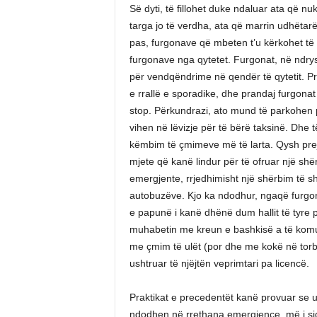
Së dyti, të fillohet duke ndaluar ata që nu
targa jo të verdha, ata që marrin udhëtarë
pas, furgonave që mbeten t’u kërkohet të lu
furgonave nga qytetet. Furgonat, në ndrys
për vendqëndrime në qendër të qytetit. 
e rrallë e sporadike, dhe prandaj furgon
stop. Përkundrazi, ato mund të parkohen
vihen në lëvizje për të bërë taksinë. Dhe 
këmbim të çmimeve më të larta. Qysh prej 
mjete që kanë lindur për të ofruar një sh
emergjente, rrjedhimisht një shërbim të s
autobuzëve. Kjo ka ndodhur, ngaqë furgona
e papunë i kanë dhënë dum hallit të tyre pr
muhabetin me kreun e bashkisë a të komunë
me çmim të ulët (por dhe me kokë në torbë)
ushtruar të njëjtën veprimtari pa licencë.
Praktikat e precedentët kanë provuar se u
ndodhen në rrethana emergjence, më i sigu