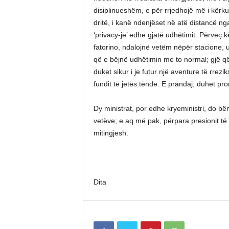
disiplinueshëm, e për rrjedhojë më i kërku
dritë, i kanë ndenjëset në atë distancë n
‘privacy-je’ edhe gjatë udhëtimit. Përveç k
fatorino, ndalojnë vetëm nëpër stacione, 
që e bëjnë udhëtimin me to normal; gjë q
duket sikur i je futur një aventure të rrez
fundit të jetës tënde. E prandaj, duhet p
Dy ministrat, por edhe kryeministri, do bë
vetëve; e aq më pak, përpara presionit të 
mitingjesh.
Dita