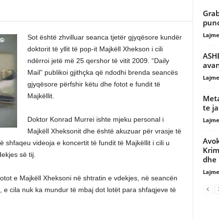
Grab
puno
Lajme
Sot është zhvilluar seanca tjetër gjyqësore kundër
doktorit të yllit të pop-it Majkëll Xhekson i cili
ASHE
ndërroi jetë më 25 qershor të vitit 2009. “Daily
avan
Mail” publikoi gjithçka që ndodhi brenda seancës
Lajme
gjyqësore përfshir këtu dhe fotot e fundit të
Majkëllit.
Meta
te j
Doktor Konrad Murrei ishte mjeku personal i
Lajme
Majkëll Xheksonit dhe është akuzuar për vrasje të
Avok
faqeu videoja e koncertit të fundit të Majkëllit i cili u
Krim
kjes së tij.
dhe
Lajme
tot e Majkëll Xheksoni në shtratin e vdekjes, në seancën
 e cila nuk ka mundur të mbaj dot lotët para shfaqjeve të