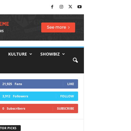
KULTURE
SHOWBIZ
21,925
Fans
LIKE
3,912
Followers
FOLLOW
0
Subscribers
SUBSCRIBE
TOR PICKS