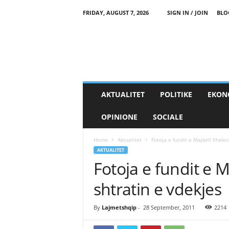
FRIDAY, AUGUST 7, 2026
SIGN IN / JOIN
BLO
AKTUALITET
POLITIKE
EKON
OPINIONE
SOCIALE
Home
Aktualitet
Fotoja e fundit e Majkëll Xhekso
AKTUALITET
Fotoja e fundit e 
shtratin e vdekjes
By
Lajmetshqip
-
28 September, 2011
2214