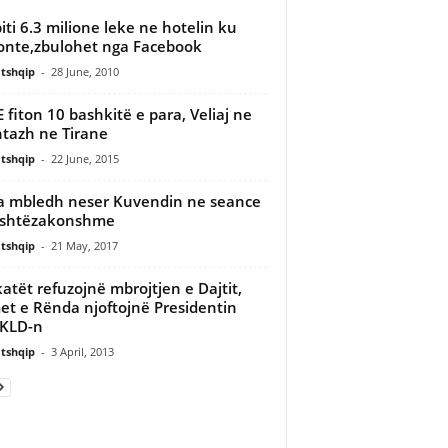
iti 6.3 milione leke ne hotelin ku
nte,zbulohet nga Facebook
tshqip
-
28 June, 2010
 fiton 10 bashkitë e para, Veliaj ne
tazh ne Tirane
tshqip
-
22 June, 2015
 mbledh neser Kuvendin ne seance
ashtëzakonshme
tshqip
-
21 May, 2017
atët refuzojnë mbrojtjen e Dajtit,
et e Rënda njoftojnë Presidentin
 KLD-n
tshqip
-
3 April, 2013