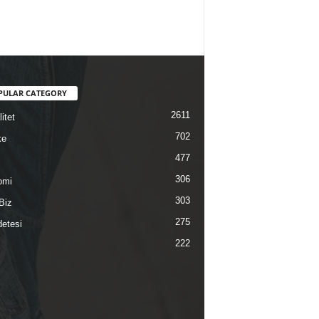
PULAR CATEGORY
2611
itet
702
ke
477
306
omi
303
Biz
275
etesi
222