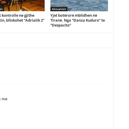
et
Aktualitet
 kontrolle ne gjithe
Yjet botërorë mblidhen në
in, bllokohet “Adriatik 2”
Tiranë. Nga “Danza Kuduro” te
“Despacito”
n me