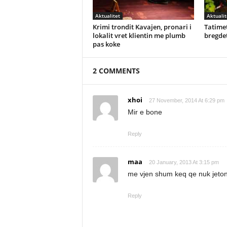
Aktualitet
Aktualit
Krimi trondit Kavajen, pronari i
Tatimet
lokalit vret klientin me plumb
bregdet
pas koke
2 COMMENTS
xhoi
27 November, 2014 At 6:29 pm
Mir e bone
Reply
maa
20 January, 2013 At 3:15 pm
me vjen shum keq qe nuk jeto
Reply