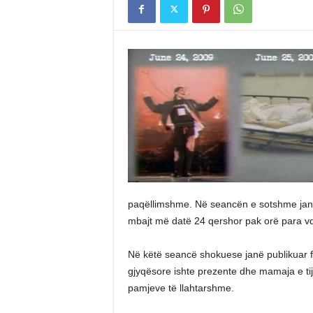
paqëllimshme. Në seancën e sotshme janë sh
mbajt më datë 24 qershor pak orë para vde
Në këtë seancë shokuese janë publikuar fo
gjyqësore ishte prezente dhe mamaja e tij,
pamjeve të llahtarshme.