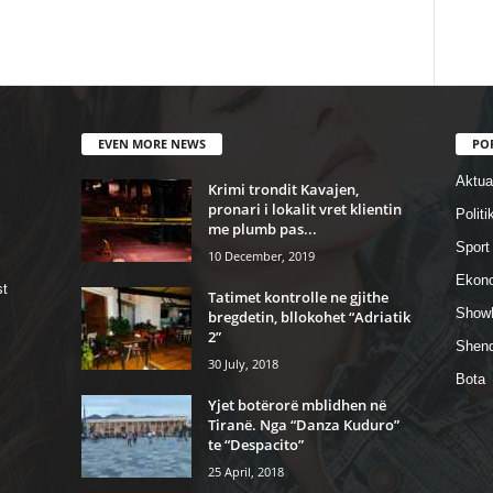
EVEN MORE NEWS
PO
Aktual
Krimi trondit Kavajen,
pronari i lokalit vret klientin
Politi
me plumb pas...
Sport
10 December, 2019
Ekon
st
Tatimet kontrolle ne gjithe
Show
bregdetin, bllokohet “Adriatik
2”
Shend
30 July, 2018
Bota
Yjet botërorë mblidhen në
Tiranë. Nga “Danza Kuduro”
te “Despacito”
25 April, 2018