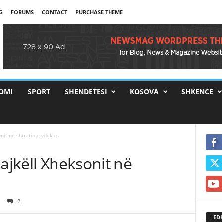
G
FORUMS
CONTACT
PURCHASE THEME
OMI
SPORT
SHENDETESI
KOSOVA
SHKENCE
nit në shtratin e vdekjes
Majkëll Xheksonit në
2
EDI