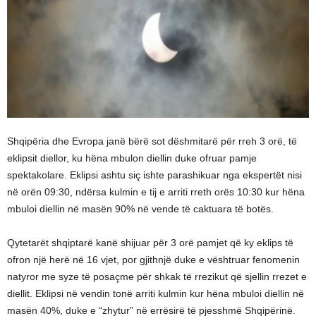
Shqipëria dhe Evropa janë bërë sot dëshmitarë për rreh 3 orë, të
eklipsit diellor, ku hëna mbulon diellin duke ofruar pamje
spektakolare. Eklipsi ashtu siç ishte parashikuar nga ekspertët nisi
në orën 09:30, ndërsa kulmin e tij e arriti rreth orës 10:30 kur hëna
mbuloi diellin në masën 90% në vende të caktuara të botës.
Qytetarët shqiptarë kanë shijuar për 3 orë pamjet që ky eklips të
ofron një herë në 16 vjet, por gjithnjë duke e vështruar fenomenin
natyror me syze të posaçme për shkak të rrezikut që sjellin rrezet e
diellit. Eklipsi në vendin tonë arriti kulmin kur hëna mbuloi diellin në
masën 40%, duke e “zhytur” në errësirë të pjesshmë Shqipërinë.