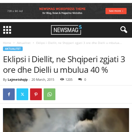
Home
Aktualitet
Eklipsi i Diellit, ne Shqiperi zgjati 3 ore dhe Dielli u mbulua...
AKTUALITET
Eklipsi i Diellit, ne Shqiperi zgjati 3
ore dhe Dielli u mbulua 40 %
By
Lajmetshqip
-
20 March, 2015
1205
0