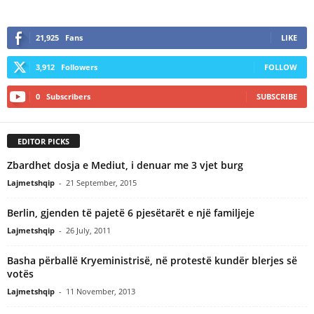
21,925
Fans
LIKE
3,912
Followers
FOLLOW
0
Subscribers
SUBSCRIBE
EDITOR PICKS
Zbardhet dosja e Mediut, i denuar me 3 vjet burg
Lajmetshqip
-
21 September, 2015
Berlin, gjenden të pajetë 6 pjesëtarët e një familjeje
Lajmetshqip
-
26 July, 2011
Basha përballë Kryeministrisë, në protestë kundër blerjes së
votës
Lajmetshqip
-
11 November, 2013