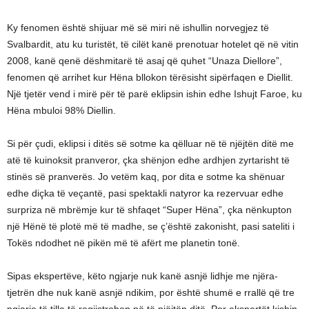
Ky fenomen është shijuar më së miri në ishullin norvegjez të
Svalbardit, atu ku turistët, të cilët kanë prenotuar hotelet që në vitin
2008, kanë qenë dëshmitarë të asaj që quhet “Unaza Diellore”,
fenomen që arrihet kur Hëna bllokon tërësisht sipërfaqen e Diellit.
Një tjetër vend i mirë për të parë eklipsin ishin edhe Ishujt Faroe, ku
Hëna mbuloi 98% Diellin.
Si për çudi, eklipsi i ditës së sotme ka qëlluar në të njëjtën ditë me
atë të kuinoksit pranveror, çka shënjon edhe ardhjen zyrtarisht të
stinës së pranverës. Jo vetëm kaq, por dita e sotme ka shënuar
edhe diçka të veçantë, pasi spektakli natyror ka rezervuar edhe
surpriza në mbrëmje kur të shfaqet “Super Hëna”, çka nënkupton
një Hënë të plotë më të madhe, se ç’është zakonisht, pasi sateliti i
Tokës ndodhet në pikën më të afërt me planetin tonë.
Sipas ekspertëve, këto ngjarje nuk kanë asnjë lidhje me njëra-
tjetrën dhe nuk kanë asnjë ndikim, por është shumë e rrallë që tre
ngjarje të tilla të regjistrohen në të njëjtën ditë. Por ekspertët kishin