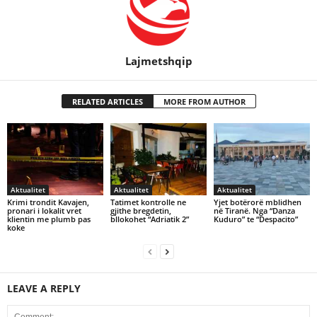
Lajmetshqip
RELATED ARTICLES
MORE FROM AUTHOR
Aktualitet
Aktualitet
Aktualitet
Krimi trondit Kavajen,
Tatimet kontrolle ne
Yjet botërorë mblidhen
pronari i lokalit vret
gjithe bregdetin,
në Tiranë. Nga “Danza
klientin me plumb pas
bllokohet “Adriatik 2”
Kuduro” te “Despacito”
koke
LEAVE A REPLY