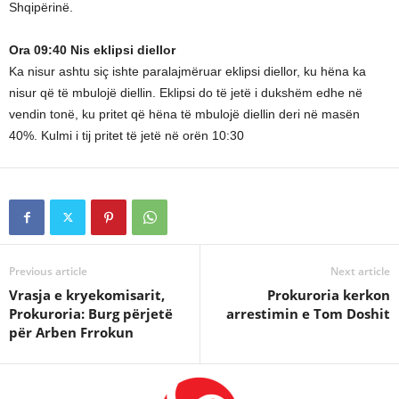
Shqipërinë.
Ora 09:40 Nis eklipsi diellor
Ka nisur ashtu siç ishte paralajmëruar eklipsi diellor, ku hëna ka
nisur që të mbulojë diellin. Eklipsi do të jetë i dukshëm edhe në
vendin tonë, ku pritet që hëna të mbulojë diellin deri në masën
40%. Kulmi i tij pritet të jetë në orën 10:30
Previous article
Next article
Vrasja e kryekomisarit,
Prokuroria kerkon
Prokuroria: Burg përjetë
arrestimin e Tom Doshit
për Arben Frrokun