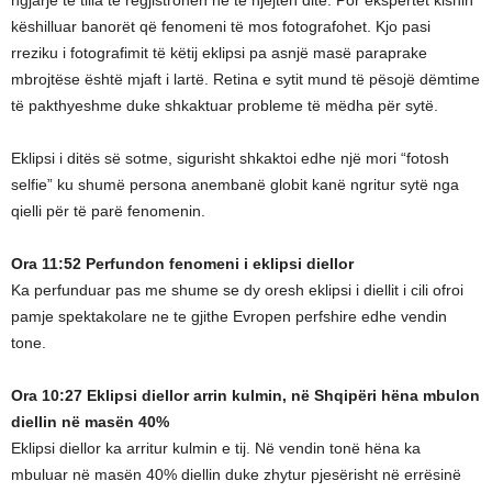
këshilluar banorët që fenomeni të mos fotografohet. Kjo pasi
rreziku i fotografimit të këtij eklipsi pa asnjë masë paraprake
mbrojtëse është mjaft i lartë. Retina e sytit mund të pësojë dëmtime
të pakthyeshme duke shkaktuar probleme të mëdha për sytë.
Eklipsi i ditës së sotme, sigurisht shkaktoi edhe një mori “fotosh
selfie” ku shumë persona anembanë globit kanë ngritur sytë nga
qielli për të parë fenomenin.
Ora 11:52 Perfundon fenomeni i eklipsi diellor
Ka perfunduar pas me shume se dy oresh eklipsi i diellit i cili ofroi
pamje spektakolare ne te gjithe Evropen perfshire edhe vendin
tone.
Ora 10:27 Eklipsi diellor arrin kulmin, në Shqipëri hëna mbulon
diellin në masën 40%
Eklipsi diellor ka arritur kulmin e tij. Në vendin tonë hëna ka
mbuluar në masën 40% diellin duke zhytur pjesërisht në errësinë