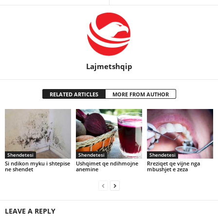
Lajmetshqip
RELATED ARTICLES
MORE FROM AUTHOR
Shendetesi
Shendetesi
Shendetesi
Si ndikon myku i shtepise
Ushqimet qe ndihmojne
Rreziqet qe vijne nga
ne shendet
anemine
mbushjet e zeza
LEAVE A REPLY