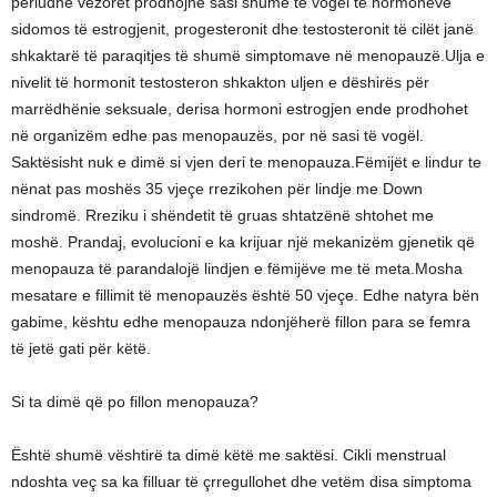
periudhë vezorët prodhojnë sasi shumë të vogël të hormoneve
sidomos të estrogjenit, progesteronit dhe testosteronit të cilët janë
shkaktarë të paraqitjes të shumë simptomave në menopauzë.Ulja e
nivelit të hormonit testosteron shkakton uljen e dëshirës për
marrëdhënie seksuale, derisa hormoni estrogjen ende prodhohet
në organizëm edhe pas menopauzës, por në sasi të vogël.
Saktësisht nuk e dimë si vjen deri te menopauza.Fëmijët e lindur te
nënat pas moshës 35 vjeçe rrezikohen për lindje me Down
sindromë. Rreziku i shëndetit të gruas shtatzënë shtohet me
moshë. Prandaj, evolucioni e ka krijuar një mekanizëm gjenetik që
menopauza të parandalojë lindjen e fëmijëve me të meta.Mosha
mesatare e fillimit të menopauzës është 50 vjeçe. Edhe natyra bën
gabime, kështu edhe menopauza ndonjëherë fillon para se femra
të jetë gati për këtë.
Si ta dimë që po fillon menopauza?
Është shumë vështirë ta dimë këtë me saktësi. Cikli menstrual
ndoshta veç sa ka filluar të çrregullohet dhe vetëm disa simptoma