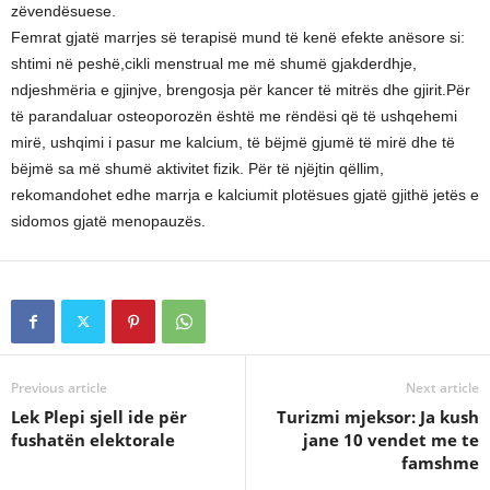
zëvendësuese.
Femrat gjatë marrjes së terapisë mund të kenë efekte anësore si:
shtimi në peshë,cikli menstrual me më shumë gjakderdhje,
ndjeshmëria e gjinjve, brengosja për kancer të mitrës dhe gjirit.Për
të parandaluar osteoporozën është me rëndësi që të ushqehemi
mirë, ushqimi i pasur me kalcium, të bëjmë gjumë të mirë dhe të
bëjmë sa më shumë aktivitet fizik. Për të njëjtin qëllim,
rekomandohet edhe marrja e kalciumit plotësues gjatë gjithë jetës e
sidomos gjatë menopauzës.
Previous article
Next article
Lek Plepi sjell ide për
Turizmi mjeksor: Ja kush
fushatën elektorale
jane 10 vendet me te
famshme