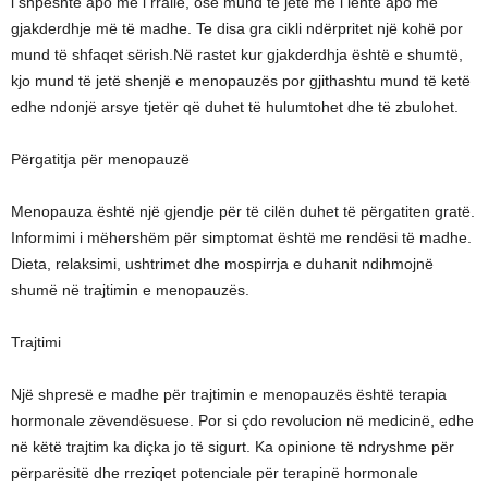
i shpeshtë apo më i rrallë, ose mund të jetë më i lehtë apo me
gjakderdhje më të madhe. Te disa gra cikli ndërpritet një kohë por
mund të shfaqet sërish.Në rastet kur gjakderdhja është e shumtë,
kjo mund të jetë shenjë e menopauzës por gjithashtu mund të ketë
edhe ndonjë arsye tjetër që duhet të hulumtohet dhe të zbulohet.
Përgatitja për menopauzë
Menopauza është një gjendje për të cilën duhet të përgatiten gratë.
Informimi i mëhershëm për simptomat është me rendësi të madhe.
Dieta, relaksimi, ushtrimet dhe mospirrja e duhanit ndihmojnë
shumë në trajtimin e menopauzës.
Trajtimi
Një shpresë e madhe për trajtimin e menopauzës është terapia
hormonale zëvendësuese. Por si çdo revolucion në medicinë, edhe
në këtë trajtim ka diçka jo të sigurt. Ka opinione të ndryshme për
përparësitë dhe rreziqet potenciale për terapinë hormonale