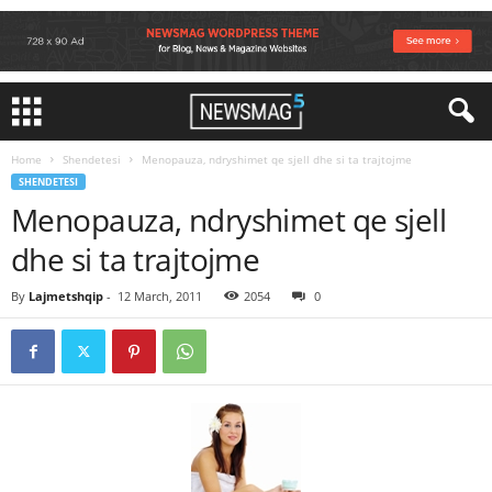
Home
Shendetesi
Menopauza, ndryshimet qe sjell dhe si ta trajtojme
SHENDETESI
Menopauza, ndryshimet qe sjell
dhe si ta trajtojme
By
Lajmetshqip
-
12 March, 2011
2054
0