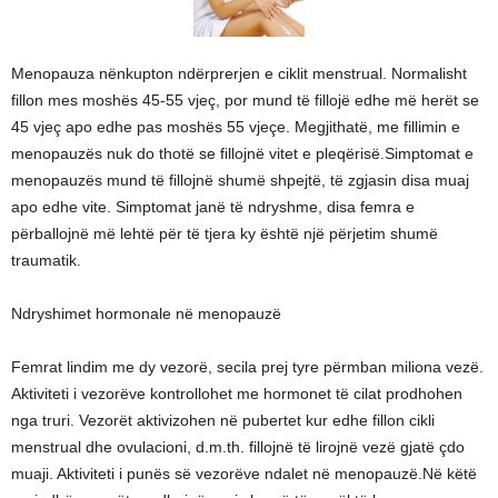
Menopauza nënkupton ndërprerjen e ciklit menstrual. Normalisht
fillon mes moshës 45-55 vjeç, por mund të fillojë edhe më herët se
45 vjeç apo edhe pas moshës 55 vjeçe. Megjithatë, me fillimin e
menopauzës nuk do thotë se fillojnë vitet e pleqërisë.Simptomat e
menopauzës mund të fillojnë shumë shpejtë, të zgjasin disa muaj
apo edhe vite. Simptomat janë të ndryshme, disa femra e
përballojnë më lehtë për të tjera ky është një përjetim shumë
traumatik.
Ndryshimet hormonale në menopauzë
Femrat lindim me dy vezorë, secila prej tyre përmban miliona vezë.
Aktiviteti i vezorëve kontrollohet me hormonet të cilat prodhohen
nga truri. Vezorët aktivizohen në pubertet kur edhe fillon cikli
menstrual dhe ovulacioni, d.m.th. fillojnë të lirojnë vezë gjatë çdo
muaji. Aktiviteti i punës së vezorëve ndalet në menopauzë.Në këtë