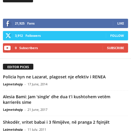
21,925
Fans
LIKE
3,912
Followers
FOLLOW
0
Subscribers
SUBSCRIBE
EDITOR PICKS
Policia hyn ne Lazarat, plagoset nje efektiv i RENEA
Lajmetshqip
-
17 June, 2014
Alesia Bami: Jam ‘single’ dhe dua t’i kushtohem vetëm
karrierës sime
Lajmetshqip
-
21 June, 2017
Shkodër, vritet babai i 3 fëmijëve, në pranga 2 fqinjët
Lajmetshqip
-
11 July, 2011