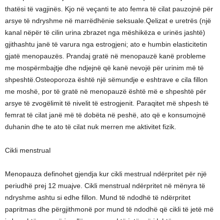
thatësi të vagjinës. Kjo në veçanti te ato femra të cilat pauzojnë për
arsye të ndryshme në marrëdhënie seksuale.Qelizat e uretrës (një
kanal nëpër të cilin urina zbrazet nga mëshikëza e urinës jashtë)
gjithashtu janë të varura nga estrogjeni; ato e humbin elasticitetin
gjatë menopauzës. Prandaj gratë në menopauzë kanë probleme
me mospërmbajtje dhe ndjejnë që kanë nevojë për urinim më të
shpeshtë.Osteoporoza është një sëmundje e eshtrave e cila fillon
me moshë, por të gratë në menopauzë është më e shpeshtë për
arsye të zvogëlimit të nivelit të estrogjenit. Paraqitet më shpesh të
femrat të cilat janë më të dobëta në peshë, ato që e konsumojnë
duhanin dhe te ato të cilat nuk merren me aktivitet fizik.
Cikli menstrual
Menopauza definohet gjendja kur cikli mestrual ndërpritet për një
periudhë prej 12 muajve. Cikli menstrual ndërpritet në mënyra të
ndryshme ashtu si edhe fillon. Mund të ndodhë të ndërpritet
papritmas dhe përgjithmonë por mund të ndodhë që cikli të jetë më