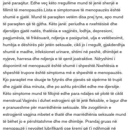
janë paraqitur. Edhe veç këto rregullime mund të jenë shenjë e
fillimit të menopauzës.Lista e simptomave të menopauzës është
shumë e gjatë. Mund të paraqiten vetëm disa prej tyre, apo mund
të paraqiten që të gjitha. Këto janë: periudha e nxehtësisë dhe
djersitjes gjatë natës, thatësia e vagjinës, lodhja, depresioni,
pagjumësia, të frikësuarit, ndjenja e pasigurisë, ulja e vetëbesimit,
humbja e dëshirës për jetën seksuale, cikli jo i rregullt, gjakderdhja
shumë e madhe, infeksionet urinare, shtimi në peshë, dhimbjet e
nyjeve, harresa dhe ndjenja e të qenit joatraktive. Ndryshimi i
disponimit në menopauzë është shumë i shpeshtë.Nxehtësia e
shpeshtë trupore është simptoma më e shpeshtë e menopauzës.
Kjo paraqitet me skuqje te fytyrës dhe pjesës së sipërme të trupit
dhe zgjatë disa minuta, dhe po ashtu përcillet edhe me djersitje.
Këto simptome mund të fillojnë edhe para ndaljes së plotë të ciklit
menstrual.Vaginës i duhet estrogjeni që të jetë fleksible, e lagur dhe
e pranueshme për marrëdhënie seksuale. Me zvogëlimin e
estrogjenit vagjina mbetet e thatë dhe marrëdhënia seksuale mund
të bëhet jo e përshtatshme dhe me dhimbje. Prandaj gruas në
menopauzë i nevojitet lubrifikanti ose kremi që t’i ndihmojë në